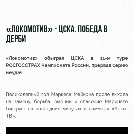
Видео
Туры по
стадиону
Фото
Места для
«ЛОКОМОТИВ» - ЦСКА. ПОБЕДА В
МГН
ДЕРБИ
«Локомотив» обыграл ЦСКА в 11-м туре
РОСГОССТРАХ Чемпионата России, прервав серию
РЖД
Локо
Информация
неудач.
Арена
Старт
для
болельщиков
Организация
Локо-Лето
мероприятий
Банковская
Великолепный гол Маркеса Майкона после выхода
Академия
карта
на замену, борьба, эмоции и спасение Маринато
Аренда
«Локомотив»
Гилерме на последних минутах в саммари «Локо-
Как
полей
ТВ».
поступить
Заставки
Аренда
Руководство
площадей
Парковка