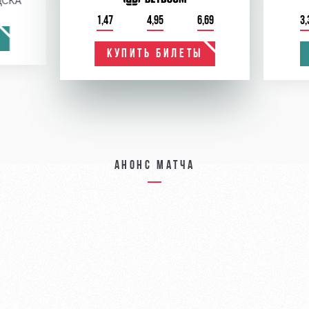
ЦСКА
1,47
4,95
6,69
3,
КУПИТЬ БИЛЕТЫ
Анонс матча