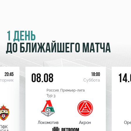
1 ДЕНЬ
ДО БЛИЖАЙШЕГО МАТЧА
20:45
18:00
08.08
14.
торник
Суббота
Россия. Премьер-лига
Тур 3
Локомотив
Акрон
Оре
ПФК