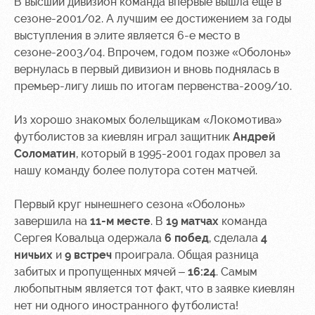
В высший дивизион команда впервые вышла еще в
сезоне-2001/02. А лучшим ее достижением за годы
Контакты
Ледовый
Карта
выступления в элите является 6-е место в
Академии
дворец
болельщика
сезоне-2003/04. Впрочем, годом позже «Оболонь»
Занятия
Программа
вернулась в первый дивизион и вновь поднялась в
спортом
лояльности
премьер-лигу лишь по итогам первенства-2009/10.
Информация
Из хорошо знакомых болельщикам «Локомотива»
для
футболистов за киевлян играл защитник
Андрей
болельщиков
МГН
Соломатин
, который в 1995-2001 годах провел за
нашу команду более полутора сотен матчей.
Первый круг нынешнего сезона «Оболонь»
завершила на
11-м месте
. В
19 матчах
команда
Сергея Ковальца одержала
6 побед
, сделала
4
ничьих
и
9 встреч
проиграла. Общая разница
забитых и пропущенных мячей –
16:24
. Самым
любопытным является тот факт, что в заявке киевлян
нет ни одного иностранного футболиста!