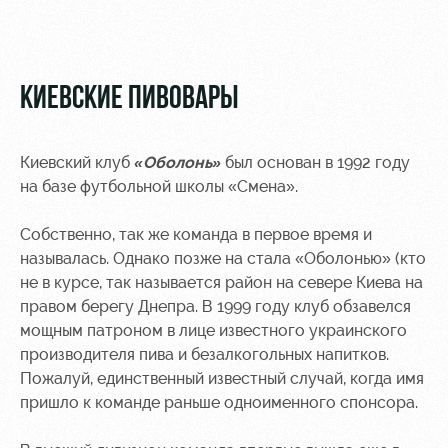
Видео
Туры по
стадиону
Фото
Места для
КИЕВСКИЕ ПИВОВАРЫ
МГН
Киевский клуб
«Оболонь»
был основан в 1992 году
на базе футбольной школы «Смена».
РЖД
Локо
Информация
Собственно, так же команда в первое время и
Арена
Старт
для
называлась. Однако позже на стала «Оболонью» (кто
болельщиков
не в курсе, так называется район на севере Киева на
Организация
Локо-Лето
правом берегу Днепра. В 1999 году клуб обзавелся
мероприятий
Банковская
мощным патроном в лице известного украинского
Академия
карта
производителя пива и безалкогольных напитков.
Аренда
«Локомотив»
Как
полей
Пожалуй, единственный известный случай, когда имя
поступить
Заставки
пришло к команде раньше одноименного спонсора.
Аренда
Руководство
площадей
Парковка