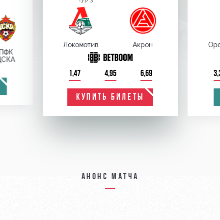
Локомотив
Акрон
Оре
ПФК
ЦСКА
1,47
4,95
6,69
3,
КУПИТЬ БИЛЕТЫ
Анонс матча