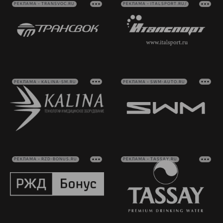
РЕКЛАМА • TRANSVOC.RU
РЕКЛАМА • ITALSPORT.RU/
РЕКЛАМА • KALINA-SM.RU
РЕКЛАМА • SWM-AUTO.RU
РЕКЛАМА • RZD-BONUS.RU
РЕКЛАМА • TASSAY.RU