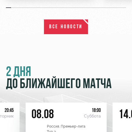
ВСЕ НОВОСТИ
2 ДНЯ
ДО БЛИЖАЙШЕГО МАТЧА
20:45
18:00
08.08
14.
торник
Суббота
Россия. Премьер-лига
Тур 3