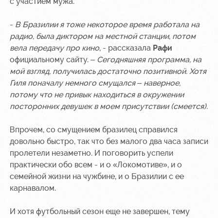
с участием мужа.
Руководство
Ледовый
Карта
-
В Бразилии я тоже некоторое время работала на
дворец
болельщика
Контакты
радио, была диктором на местной станции
,
потом
Академии
Занятия
Программа
вела передачу про кино
, - рассказала
Рафи
спортом
лояльности
официальному сайту. –
Сегодняшняя программа, на
мой взгляд, получилась достаточно позитивной. Хотя
Информация
Гиля поначалу немного смущался – наверное,
для
потому что не привык находиться в окружении
болельщиков
МГН
посторонних девушек в моем присутствии (смеется).
Впрочем, со смущением бразилец справился
довольно быстро, так что без малого два часа записи
пролетели незаметно. И поговорить успели
практически обо всем - и о «Локомотиве», и о
семейной жизни на чужбине, и о Бразилии с ее
карнавалом.
И хотя футбольный сезон еще не завершен, тему