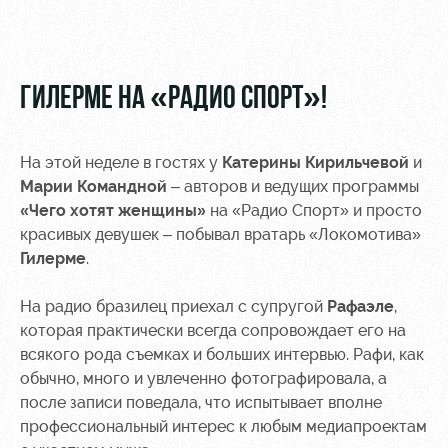
Видео
Туры по
стадиону
Фото
Места для
ГИЛЕРМЕ НА «РАДИО СПОРТ»!
МГН
На этой неделе в гостях у
Катерины Кирильчевой
и
Марии Командной
– авторов и ведущих программы
«Чего хотят женщины»
на «Радио Спорт» и просто
РЖД
Отбор
Информация
красивых девушек – побывал вратарь «Локомотива»
Арена
для
Гилерме
.
Локо
болельщиков
Организация
Старт
На радио бразилец приехал с супругой
Рафаэле
,
мероприятий
Банковская
которая практически всегда сопровождает его на
Локо-Лето
карта
всякого рода съемках и больших интервью. Рафи, как
Аренда
«Локомотив»
Академия
полей
обычно, много и увлеченно фотографировала, а
Заставки
после записи поведала, что испытывает вполне
Как
Аренда
профессиональный интерес к любым медиапроектам
поступить
площадей
Парковка