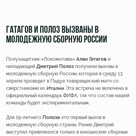
Видео
Туры по
стадиону
Фото
Места для
ГАТАГОВ И ПОЛОЗ ВЫЗВАНЫ В
МГН
МОЛОДЕЖНУЮ СБОРНУЮ РОССИИ
Полузащитник «Локомотива»
Алан Гатагов
и
нападающий
Дмитрий Полоз
получили вызовы в
РЖД
Локо
Информация
молодежную сборную России, которая в среду 13
Арена
Старт
для
апреля проведет в Падуе товарищеский матч со
болельщиков
сверстниками из
Италии
. Эта встреча не включена в
Организация
Локо-Лето
мероприятий
Банковская
официальный календарь ФИФА, так что состав нашей
Академия
карта
команды будет экспериментальным.
Аренда
«Локомотив»
Как
полей
Для 19-летнего
Полоза
это первый вызов в
поступить
Заставки
молодежную сборную страны. Ранее Дмитрий
Аренда
выступал привлекался только в юношеские сборные
Руководство
площадей
Парковка