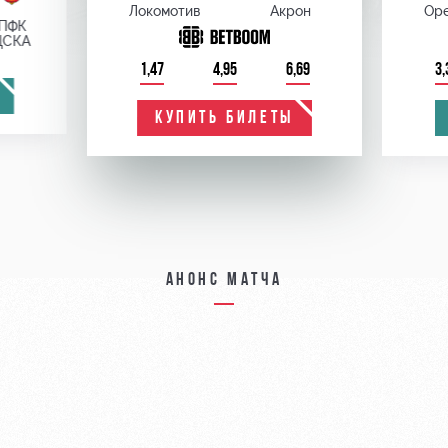
Локомотив
Акрон
Оре
ПФК
ЦСКА
1,47
4,95
6,69
3,
КУПИТЬ БИЛЕТЫ
Анонс матча