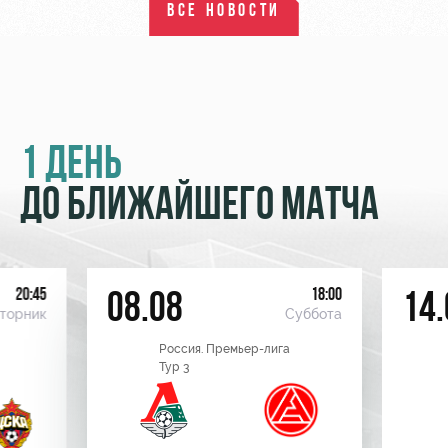
ВСЕ НОВОСТИ
1 ДЕНЬ
ДО БЛИЖАЙШЕГО МАТЧА
20:45
18:00
08.08
14.
торник
Суббота
Россия. Премьер-лига
Тур 3