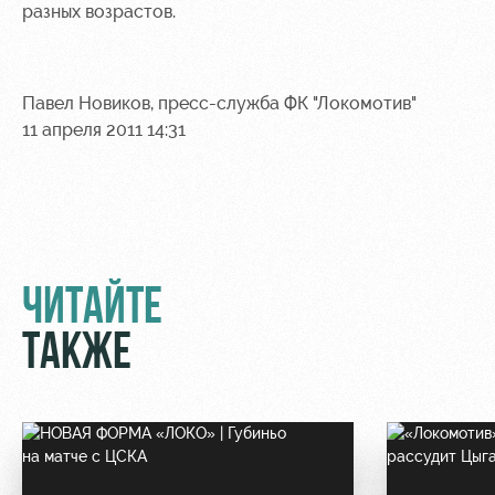
разных возрастов.
Контакты
Ледовый
Карта
Академии
дворец
болельщика
Занятия
Программа
Павел Новиков, пресс-служба ФК "Локомотив"
спортом
лояльности
11 апреля 2011 14:31
Информация
для
болельщиков
МГН
ЧИТАЙТЕ
ТАКЖЕ