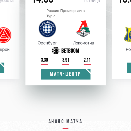
уббота
Пятница
Россия. Премьер-лига
Тур 4
Оренбург
Локомотив
крон
Ро
3,30
3,91
2,11
МАТЧ-ЦЕНТР
Анонс матча