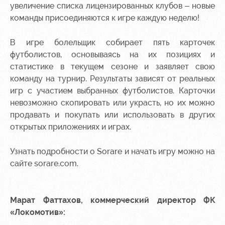
Академии
дворец
Карта
увеличение списка лицензированных клубов – новые
болельщика
команды присоединяются к игре каждую неделю!
Занятия
спортом
Парковка
В игре болельщик собирает пять карточек
Информация
футболистов, основываясь на их позициях и
для
статистике в текущем сезоне и заявляет свою
болельщиков
команду на турнир. Результаты зависят от реальных
МГН
игр с участием выбранных футболистов. Карточки
невозможно скопировать или украсть, но их можно
продавать и покупать или использовать в других
открытых приложениях и играх.
Узнать подробности о Sorare и начать игру можно на
сайте
sorare.com.
Марат Фаттахов, коммерческий директор ФК
«Локомотив»: