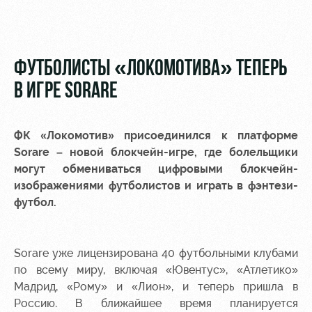
Видео
Места для
МГН
Фото
ФУТБОЛИСТЫ «ЛОКОМОТИВА» ТЕПЕРЬ
В ИГРЕ SORARE
РЖД
Локо
Информация
ФК «Локомотив» присоединился к платформе
Арена
Старт
для
Sorare – новой блокчейн-игре, где болельщики
болельщиков
могут обмениваться цифровыми блокчейн-
Организация
Локо-Лето
мероприятий
Банковская
изображениями футболистов и играть в фэнтези-
Академия
карта
футбол.
Аренда
«Локомотив»
Как
полей
поступить
Заставки
Sorare уже лицензирована 40 футбольными клубами
Аренда
по всему миру, включая «Ювентус», «Атлетико»
Руководство
площадей
Программа
лояльности
Мадрид, «Рому» и «Лион», и теперь пришла в
Контакты
Ледовый
Россию. В ближайшее время планируется