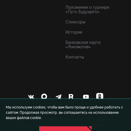
Положение о турнире
«Путь Будущего»
Спонсоры
История
Банковская карта
«Локомотив»
Контакты
Мы используем cookies, чтобы вам было проще и удобнее работать с
сайтом. Продолжая просмотр, вы соглашаетесь на использование
ваших файлов cookie.
© 1999-2026 FCLM.RU Футбольный клуб «Локомотив»
Москва. При полном или частичном использовании