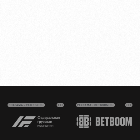
РЕКЛАМА • RAILFGK.RU
РЕКЛАМА • BETBOOM.RU