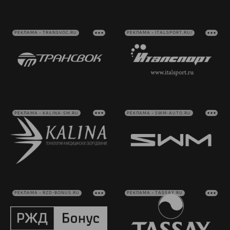
РЕКЛАМА • TRANSVOC.RU
РЕКЛАМА • ITALSPORT.RU/
РЕКЛАМА • KALINA-SM.RU
РЕКЛАМА • SWM-AUTO.RU
РЕКЛАМА • RZD-BONUS.RU
РЕКЛАМА • TASSAY.RU