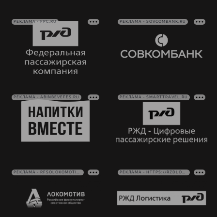
РЕКЛАМА • FPC.RU
РЕКЛАМА • SOVCOMBANK.RU
РЕКЛАМА • ABINBEVEFES.RU
РЕКЛАМА • SMARTTRAVEL.RU
РЕКЛАМА • RFSOLOKOMOTIV.RU
РЕКЛАМА • HTTPS://RZDLOG.RU/