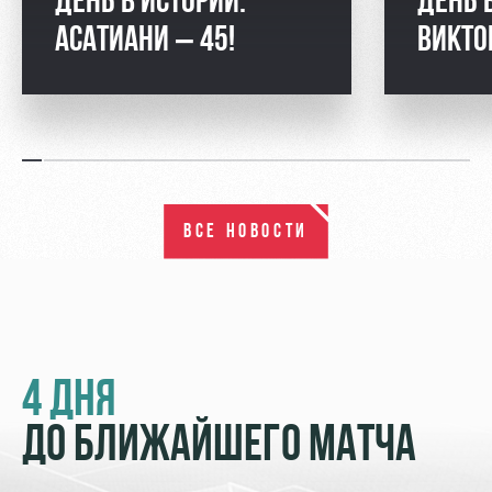
ДЕНЬ В ИСТОРИИ.
ДЕНЬ 
АСАТИАНИ – 45!
ВИКТО
ВСЕ НОВОСТИ
4 ДНЯ
ДО БЛИЖАЙШЕГО МАТЧА