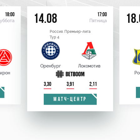
18:00
17:00
14.08
18.
уббота
Пятница
Россия. Премьер-лига
Тур 4
Оренбург
Локомотив
крон
Ро
3,30
3,91
2,11
МАТЧ-ЦЕНТР