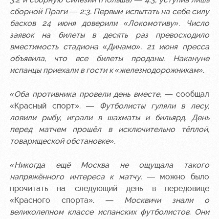
Академии
дворец
Карта
болельщика
сборной Праги — 2:3. Первым испытать на себе силу
Занятия
басков 24 июня доверили «Локомотиву». Число
спортом
Парковка
заявок на билеты в десять раз превосходило
вместимость стадиона «Динамо». 21 июня пресса
Информация
объявила, что все билеты проданы. Накануне
для
испанцы приехали в гости к «железнодорожникам»
.
болельщиков
МГН
«Оба противника провели день вместе,
— сообщал
«Красный спорт».
— Футболисты гуляли в лесу,
ловили рыбу, играли в шахматы и бильярд. День
перед матчем прошёл в исключительно тёплой,
товарищеской обстановке».
«Никогда ещё Москва не ощущала такого
напряжённого интереса к матчу, —
можно было
прочитать на следующий день в передовице
«Красного спорта». —
Москвичи знали о
великолепном классе испанских футболистов. Они