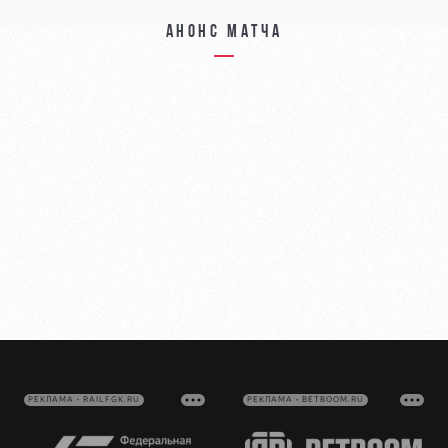
Анонс матча
РЕКЛАМА • RAILFGK.RU
РЕКЛАМА • BETBOOM.RU