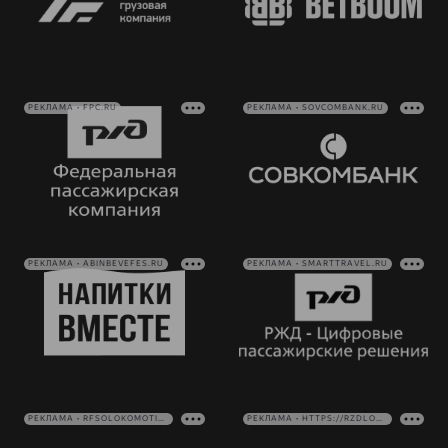
РЕКЛАМА • FPC.RU
РЕКЛАМА • SOVCOMBANK.RU
РЕКЛАМА • ABINBEVEFES.RU
РЕКЛАМА • SMARTTRAVEL.RU
РЕКЛАМА • RFSOLOKOMOTIV.RU
РЕКЛАМА • HTTPS://RZDLOG.RU/