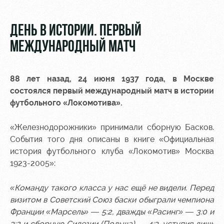
Видео
Места для
МГН
Фото
ДЕНЬ В ИСТОРИИ. ПЕРВЫЙ
МЕЖДУНАРОДНЫЙ МАТЧ
88 лет назад, 24 июня 1937 года, в Москве
РЖД
Локо
Информация
состоялся первый международный матч в истории
Арена
Старт
для
футбольного «Локомотива».
болельщиков
Организация
Локо-Лето
«Железнодорожники» принимали сборную Басков.
мероприятий
Банковская
События того дня описаны в книге «Официальная
Академия
карта
история футбольного клуба «Локомотив» Москва
Аренда
«Локомотив»
Как
полей
1923-2005»:
поступить
Заставки
Аренда
«Команду такого класса у нас ещё не видели. Перед
Руководство
площадей
Программа
визитом в Советский Союз баски обыграли чемпиона
лояльности
Франции «Марсель» — 5:2, дважды «Расинг» — 3:0 и
Контакты
Ледовый
3:2 и сборную Силезии (Польша) — 4:3, уступив лишь