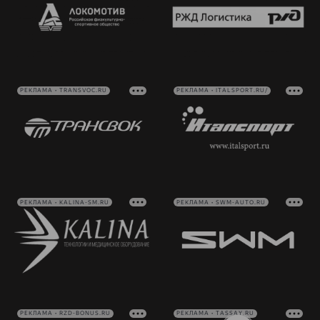
РЕКЛАМА • TRANSVOC.RU
РЕКЛАМА • ITALSPORT.RU/
РЕКЛАМА • KALINA-SM.RU
РЕКЛАМА • SWM-AUTO.RU
РЕКЛАМА • RZD-BONUS.RU
РЕКЛАМА • TASSAY.RU