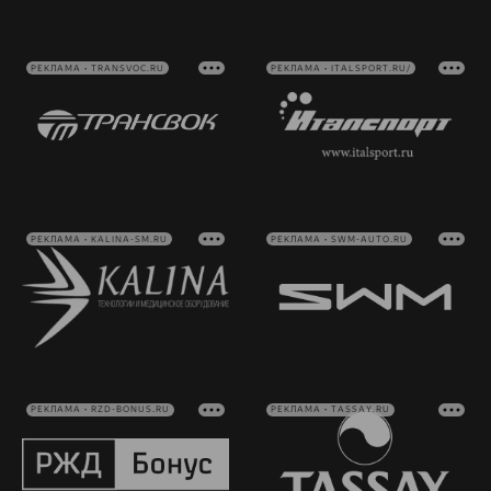
РЕКЛАМА • TRANSVOC.RU
РЕКЛАМА • ITALSPORT.RU/
РЕКЛАМА • KALINA-SM.RU
РЕКЛАМА • SWM-AUTO.RU
РЕКЛАМА • RZD-BONUS.RU
РЕКЛАМА • TASSAY.RU