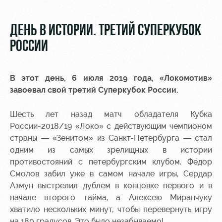
Видео
Места для
МГН
Фото
ДЕНЬ В ИСТОРИИ. ТРЕТИЙ СУПЕРКУБОК
РОССИИ
В этот день, 6 июля 2019 года, «Локомотив»
РЖД
Локо
Информация
завоевал свой третий Суперкубок России.
Арена
Старт
для
болельщиков
Шесть лет назад матч обладателя Кубка
Организация
Локо-Лето
России-2018/19 «Локо» с действующим чемпионом
мероприятий
Банковская
страны — «Зенитом» из Санкт-Петербурга — стал
Академия
карта
одним из самых зрелищных в истории
Аренда
«Локомотив»
Как
полей
противостояний с петербургским клубом. Фёдор
поступить
Заставки
Смолов забил уже в самом начале игры, Сердар
Аренда
Азмун выстрелил дублем в концовке первого и в
Руководство
площадей
Программа
начале второго тайма, а Алексею Миранчуку
лояльности
хватило нескольких минут, чтобы перевернуть игру
Контакты
Ледовый
на 180 градусов. Это было незабываемо!