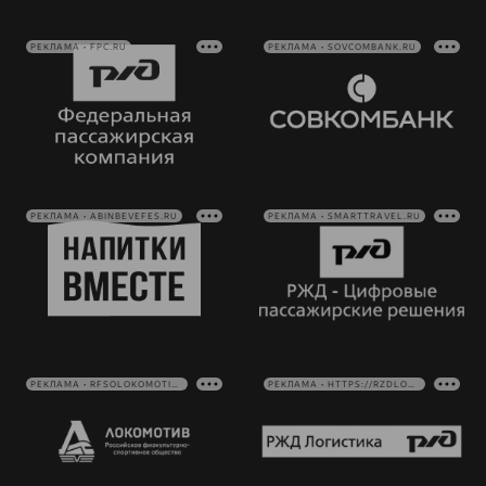
РЕКЛАМА • FPC.RU
РЕКЛАМА • SOVCOMBANK.RU
РЕКЛАМА • ABINBEVEFES.RU
РЕКЛАМА • SMARTTRAVEL.RU
РЕКЛАМА • RFSOLOKOMOTIV.RU
РЕКЛАМА • HTTPS://RZDLOG.RU/