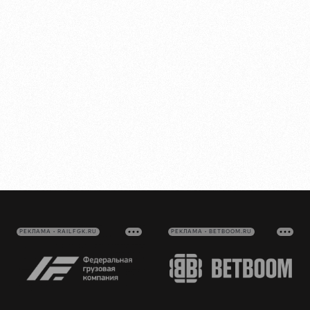
РЕКЛАМА • RAILFGK.RU
РЕКЛАМА • BETBOOM.RU