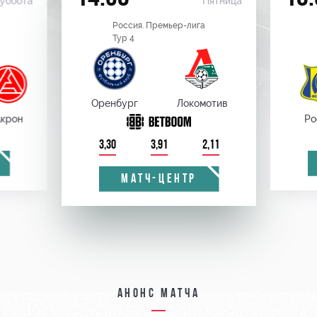
уббота
Пятница
Россия. Премьер-лига
Тур 4
Оренбург
Локомотив
крон
Ро
3,30
3,91
2,11
МАТЧ-ЦЕНТР
Анонс матча