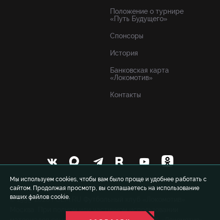
Положение о турнире
«Путь Будущего»
Спонсоры
История
Банковская карта
«Локомотив»
Контакты
Мы используем cookies, чтобы вам было проще и удобнее работать с
сайтом. Продолжая просмотр, вы соглашаетесь на использование
ваших файлов cookie.
© 1999-2026 FCLM.RU Футбольный клуб «Локомотив»
Москва. При полном или частичном использовании