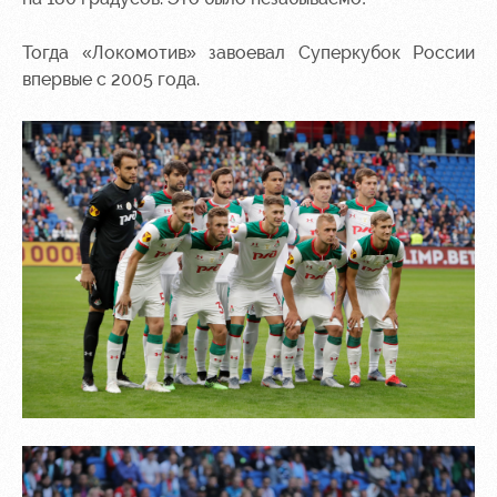
Академии
дворец
Карта
болельщика
Занятия
Тогда «Локомотив» завоевал Суперкубок России
спортом
Парковка
впервые с 2005 года.
Информация
для
болельщиков
МГН