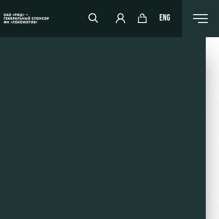
ENG
РЖД Арена
Организация мероприятий
Аренда полей
Аренда площадей
Ледовый дворец
Занятия спортом