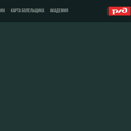
ЗИН
КАРТА БОЛЕЛЬЩИКА
АКАДЕМИЯ
О Клубе
ЖФК «Локомотив»
История
Молодёжка-юноши
Спонсоры
Молодёжка-девушки
Стать партнером
Контакты
Антидопинг