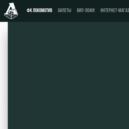
ФК ЛОКОМОТИВ
БИЛЕТЫ
ВИП-ЛОЖИ
ИНТЕРНЕТ-МАГА
Новости
День матча
Календарь
Купить билет
Турнирная таблица
ВИП-ЛОЖИ
Игроки
ВИП-ЗОНЫ
Тренерский штаб
СЕМЕЙНЫЙ СЕКТОР
Видео
Туры по стадиону
Фото
Места для МГН