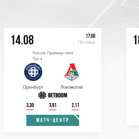
17:00
14.08
1
Пятница
Россия. Премьер-лига
Тур 4
Оренбург
Локомотив
3,30
3,91
2,11
МАТЧ-ЦЕНТР