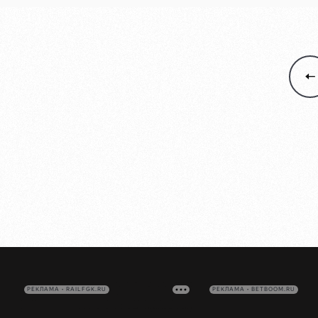
РЕКЛАМА • RAILFGK.RU
РЕКЛАМА • BETBOOM.RU