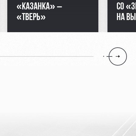
«КАЗАНКА» –
СО «
«ТВЕРЬ»
НА В