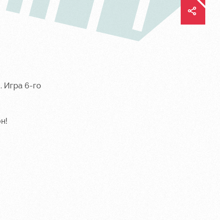
. Игра 6-го
н!