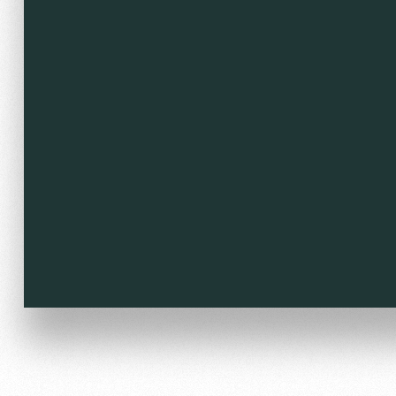
Локо Старт
Информация для болел
Локо-Лето
Банковская карта «Лок
Академия
Заставки
Как поступить
Парковка
Руководство
Карта болельщика
Контакты Академии
Программа лояльности
Информация для болел