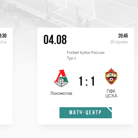
8:30
20:45
04.08
ота
Вторник
Fonbet Кубок России
Тур 1
1 : 1
ПФК
Локомотив
ЦСКА
МАТЧ-ЦЕНТР