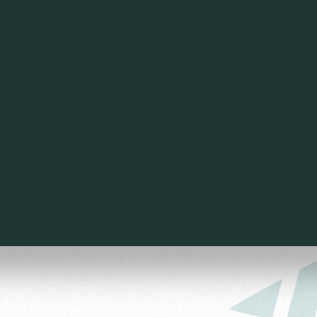
ьщиков
омотив»
ьщиков МГН