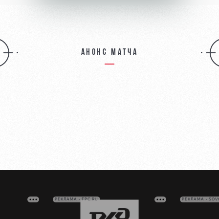
Анонс матча
РЕКЛАМА • FPC.RU
РЕКЛАМА • SO