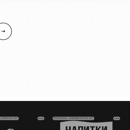
VCOMBANK.RU
РЕКЛАМА • ABINBEVEFES.RU