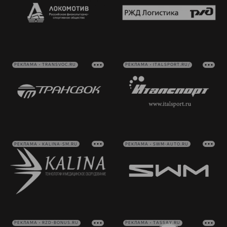
РЕКЛАМА • TRANSVOC.RU
РЕКЛАМА • ITALSPORT.RU/
РЕКЛАМА • KALINA-SM.RU
РЕКЛАМА • SWM-AUTO.RU
РЕКЛАМА • RZD-BONUS.RU
РЕКЛАМА • TASSAY.RU