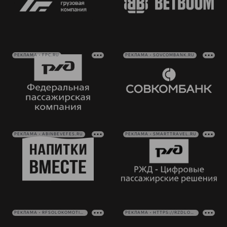
РЕКЛАМА • FPC.RU
РЕКЛАМА • SOVCOMBANK.RU
РЕКЛАМА • ABINBEVEFES.RU
РЕКЛАМА • SMARTTRAVEL.RU
РЕКЛАМА • RFSOLOKOMOTIV.RU
РЕКЛАМА • HTTPS://RZDLOG.RU/