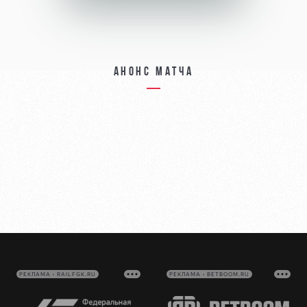
Анонс матча
РЕКЛАМА • RAILFGK.RU
РЕКЛАМА • BETBOOM.RU