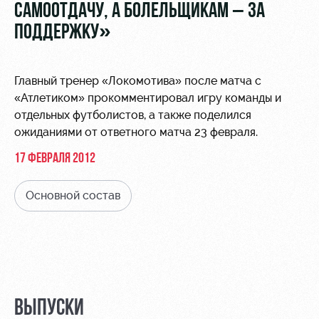
Видео
САМООТДАЧУ, А БОЛЕЛЬЩИКАМ – ЗА
Места для
МГН
ПОДДЕРЖКУ»
Фото
Главный тренер «Локомотива» после матча с
«Атлетиком» прокомментировал игру команды и
отдельных футболистов, а также поделился
РЖД
Локо
Информация
ожиданиями от ответного матча 23 февраля.
Арена
Старт
для
17 ФЕВРАЛЯ 2012
болельщиков
Организация
Локо-Лето
мероприятий
Банковская
Основной состав
Академия
карта
Аренда
«Локомотив»
Как
полей
поступить
Заставки
Аренда
Руководство
площадей
Программа
лояльности
ВЫПУСКИ
Контакты
Ледовый