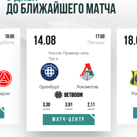
ДО БЛИЖАЙШЕГО МАТЧА
18:00
17:00
14.08
18.
уббота
Пятница
Россия. Премьер-лига
Тур 4
Оренбург
Локомотив
крон
Ро
3,30
3,91
2,11
МАТЧ-ЦЕНТР