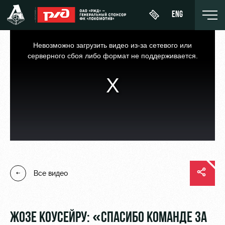
ENG
This
is
a
Невозможно загрузить видео из-за сетевого или
modal
window.
серверного сбоя либо формат не поддерживается.
Купить
О Клубе
Новости
ЖФК
билет
«Локомотив»
История
Календарь
ВИП-ЛОЖИ
Молодёжка-
Спонсоры
Турнирная
юноши
ВИП-ЗОНЫ
таблица
Стать
Молодёжка-
СЕМЕЙНЫЙ
партнером
Все видео
Игроки
девушки
СЕКТОР
Контакты
Тренерский
Туры по
штаб
Антидопинг
стадиону
ЖОЗЕ КОУСЕЙРУ: «СПАСИБО КОМАНДЕ ЗА