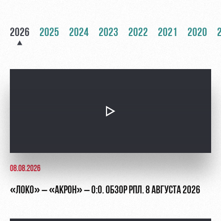
Академии
дворец
Карта
болельщика
Занятия
2026
спортом
2025
2024
Парковка
2023
2022
2021
2020
Информация
для
болельщиков
МГН
08.08.2026
«ЛОКО» – «АКРОН» – 0:0. ОБЗОР РПЛ. 8 АВГУСТА 2026