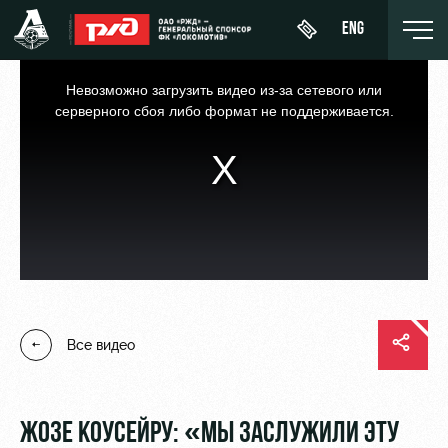
ENG
This
is
a
Невозможно загрузить видео из-за сетевого или
modal
window.
серверного сбоя либо формат не поддерживается.
Купить
О Клубе
Новости
ЖФК
билет
«Локомотив»
История
Календарь
ВИП-ЛОЖИ
Молодёжка-
Спонсоры
Турнирная
юноши
ВИП-ЗОНЫ
таблица
Стать
Молодёжка-
СЕМЕЙНЫЙ
партнером
Все видео
Игроки
девушки
СЕКТОР
Контакты
Тренерский
Туры по
штаб
Антидопинг
стадиону
ЖОЗЕ КОУСЕЙРУ: «МЫ ЗАСЛУЖИЛИ ЭТУ