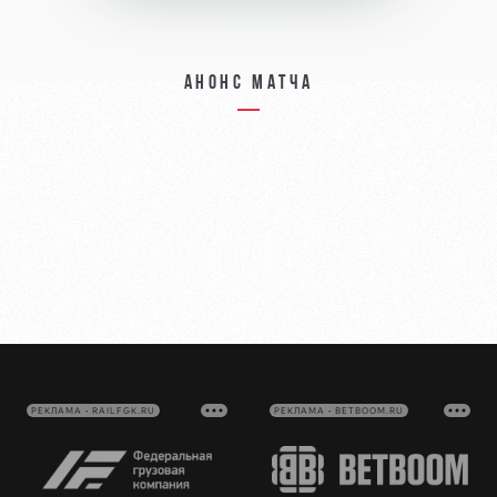
Анонс матча
РЕКЛАМА • RAILFGK.RU
РЕКЛАМА • BETBOOM.RU