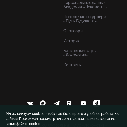
персональных данных
Академии «Локомотив»
Положение о турнире
«Путь Будущего»
Спонсоры
История
Банковская карта
«Локомотив»
Контакты
Мы используем cookies, чтобы вам было проще и удобнее работать с
сайтом. Продолжая просмотр, вы соглашаетесь на использование
ваших файлов cookie.
© 1999-2026 FCLM.RU Футбольный клуб «Локомотив»