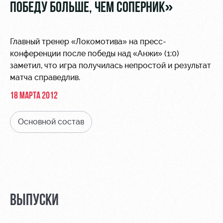
Видео
ПОБЕДУ БОЛЬШЕ, ЧЕМ СОПЕРНИК»
Места для
МГН
Фото
Главный тренер «Локомотива» на пресс-
конференции после победы над «Анжи» (1:0)
заметил, что игра получилась непростой и результат
матча справедлив.
РЖД
Локо
Информация
18 МАРТА 2012
Арена
Старт
для
болельщиков
Организация
Локо-Лето
Основной состав
мероприятий
Банковская
Академия
карта
Аренда
«Локомотив»
Как
полей
поступить
Заставки
Аренда
Руководство
площадей
Программа
ВЫПУСКИ
лояльности
Контакты
Ледовый