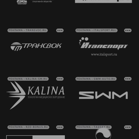
РЕКЛАМА • TRANSVOC.RU
РЕКЛАМА • ITALSPORT.RU/
РЕКЛАМА • KALINA-SM.RU
РЕКЛАМА • SWM-AUTO.RU
РЕКЛАМА • RZD-BONUS.RU
РЕКЛАМА • TASSAY.RU