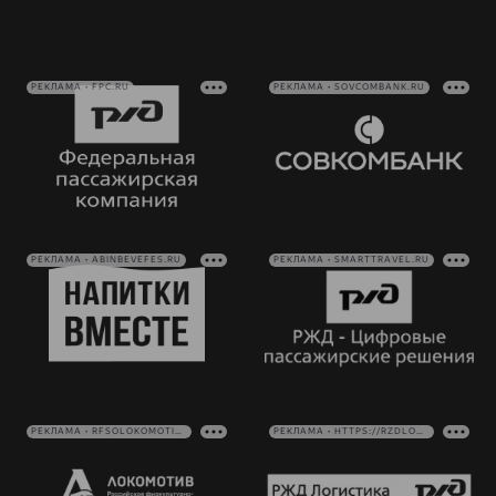
РЕКЛАМА • FPC.RU
РЕКЛАМА • SOVCOMBANK.RU
РЕКЛАМА • ABINBEVEFES.RU
РЕКЛАМА • SMARTTRAVEL.RU
РЕКЛАМА • RFSOLOKOMOTIV.RU
РЕКЛАМА • HTTPS://RZDLOG.RU/