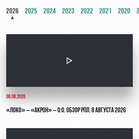
Академии
дворец
Карта
болельщика
2026
2025
2024
2023
2022
2021
2020
Занятия
спортом
Парковка
Информация
для
болельщиков
МГН
08.08.2026
«ЛОКО» – «АКРОН» – 0:0. ОБЗОР РПЛ. 8 АВГУСТА 2026