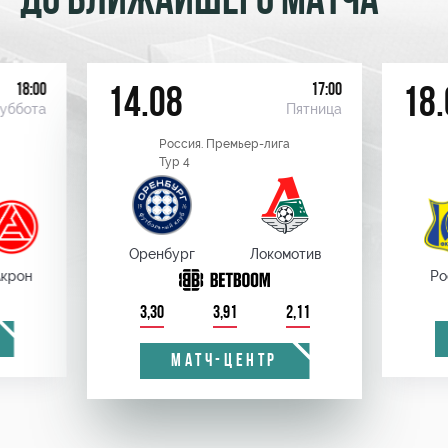
ДО БЛИЖАЙШЕГО МАТЧА
18:00
17:00
14.08
18.
уббота
Пятница
Россия. Премьер-лига
Тур 4
Оренбург
Локомотив
крон
Ро
3,30
3,91
2,11
МАТЧ-ЦЕНТР