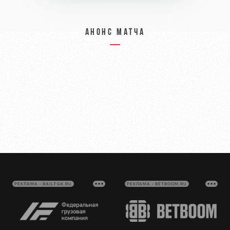
Анонс матча
РЕКЛАМА • RAILFGK.RU
РЕКЛАМА • BETBOOM.RU