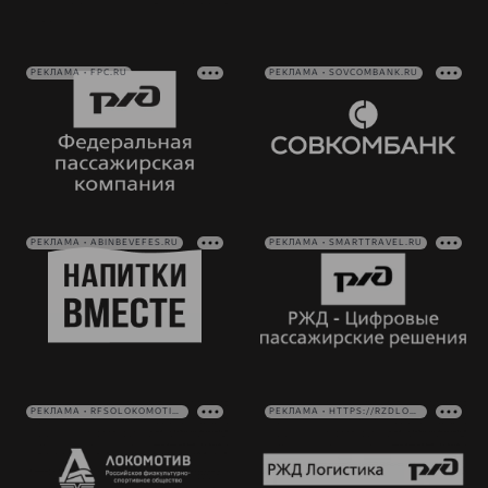
РЕКЛАМА • FPC.RU
РЕКЛАМА • SOVCOMBANK.RU
РЕКЛАМА • ABINBEVEFES.RU
РЕКЛАМА • SMARTTRAVEL.RU
РЕКЛАМА • RFSOLOKOMOTIV.RU
РЕКЛАМА • HTTPS://RZDLOG.RU/