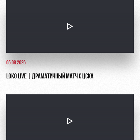
Контакты
Ледовый
Карта
Академии
дворец
болельщика
Занятия
Программа
спортом
лояльности
Информация
для
болельщиков
05.08.2026
МГН
LOKO LIVE | ДРАМАТИЧНЫЙ МАТЧ С ЦСКА