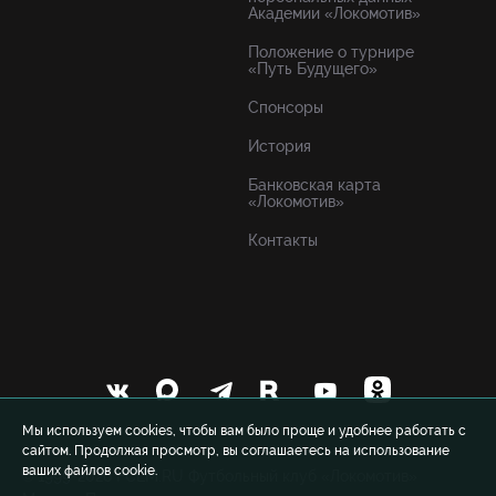
Академии «Локомотив»
Положение о турнире
«Путь Будущего»
Спонсоры
История
Банковская карта
«Локомотив»
Контакты
Мы используем cookies, чтобы вам было проще и удобнее работать с
сайтом. Продолжая просмотр, вы соглашаетесь на использование
ваших файлов cookie.
© 1999-2026 FCLM.RU Футбольный клуб «Локомотив»