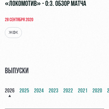
Видео
«ЛОКОМОТИВ» - 0:3. ОБЗОР МАТЧА
Туры по
стадиону
Фото
Места для
28 СЕНТЯБРЯ 2020
МГН
ЖФК
РЖД
Локо
Информация
Арена
Старт
для
болельщиков
ВЫПУСКИ
Организация
Локо-Лето
мероприятий
Банковская
Академия
карта
Аренда
«Локомотив»
2026
2025
2024
2023
2022
2021
2020
Как
полей
поступить
Заставки
Аренда
Руководство
площадей
Парковка