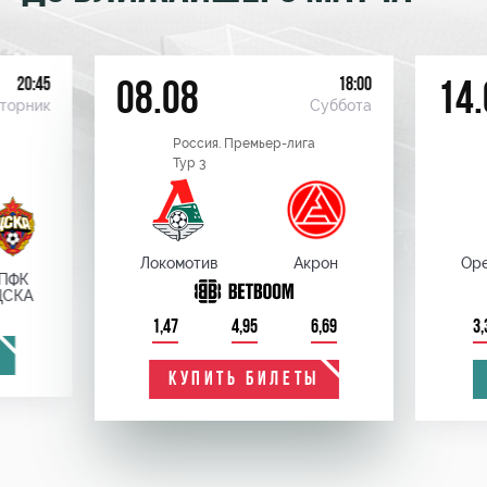
20:45
18:00
08.08
14.
торник
Суббота
Россия. Премьер-лига
Тур 3
Локомотив
Акрон
Оре
ПФК
ЦСКА
1,47
4,95
6,69
3,
КУПИТЬ БИЛЕТЫ