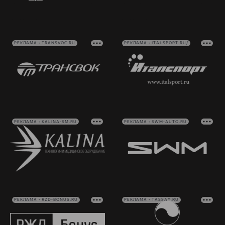
РЕКЛАМА • TRANSVOC.RU
РЕКЛАМА • ITALSPORT.RU/
РЕКЛАМА • KALINA-SM.RU
РЕКЛАМА • SWM-AUTO.RU
РЕКЛАМА • RZD-BONUS.RU
РЕКЛАМА • TASSAY.RU