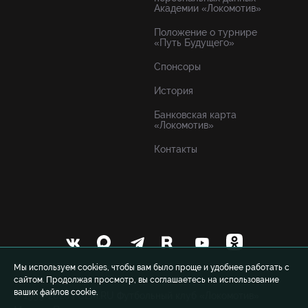
Академии «Локомотив»
Положение о турнире
«Путь Будущего»
Спонсоры
История
Банковская карта
«Локомотив»
Контакты
Мы используем cookies, чтобы вам было проще и удобнее работать с
сайтом. Продолжая просмотр, вы соглашаетесь на использование
ваших файлов cookie.
© 1999-2026 FCLM.RU Футбольный клуб «Локомотив»