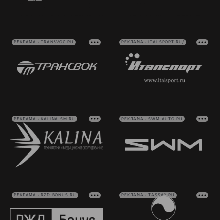
РЕКЛАМА • TRANSVOC.RU
РЕКЛАМА • ITALSPORT.RU/
РЕКЛАМА • KALINA-SM.RU
РЕКЛАМА • SWM-AUTO.RU
РЕКЛАМА • RZD-BONUS.RU
РЕКЛАМА • TASSAY.RU