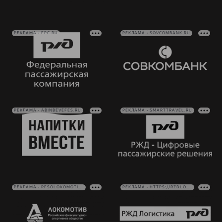
РЕКЛАМА • FPC.RU
РЕКЛАМА • SOVCOMBANK.RU
РЕКЛАМА • ABINBEVEFES.RU
РЕКЛАМА • SMARTTRAVEL.RU
РЕКЛАМА • RFSOLOKOMOTIV.RU
РЕКЛАМА • HTTPS://RZDLOG.RU/