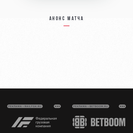
Анонс матча
РЕКЛАМА • RAILFGK.RU
РЕКЛАМА • BETBOOM.RU