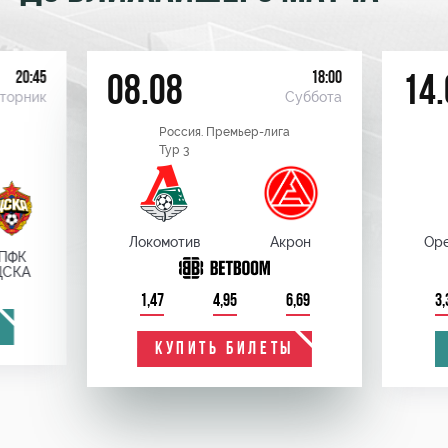
20:45
18:00
08.08
14.
торник
Суббота
Россия. Премьер-лига
Тур 3
Локомотив
Акрон
Оре
ПФК
ЦСКА
1,47
4,95
6,69
3,
КУПИТЬ БИЛЕТЫ