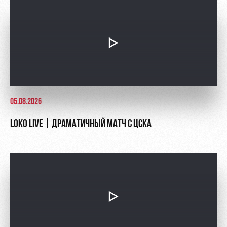
Контакты
Ледовый
Карта
Академии
дворец
болельщика
Занятия
Программа
спортом
лояльности
Информация
для
болельщиков
05.08.2026
МГН
LOKO LIVE | ДРАМАТИЧНЫЙ МАТЧ С ЦСКА