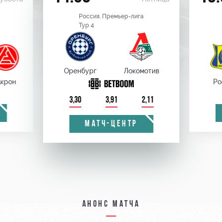
Россия. Премьер-лига
Тур 4
Оренбург
Локомотив
крон
Ро
3,30
3,91
2,11
МАТЧ-ЦЕНТР
Анонс матча