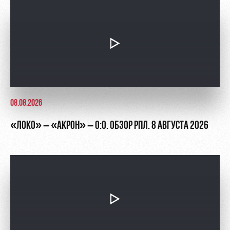
Академии
дворец
Карта
болельщика
Занятия
спортом
Парковка
Информация
для
болельщиков
МГН
08.08.2026
«ЛОКО» – «АКРОН» – 0:0. ОБЗОР РПЛ. 8 АВГУСТА 2026