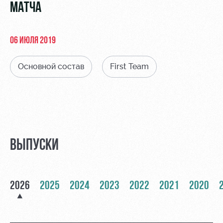
Видео
МАТЧА
Места для
МГН
Фото
06 ИЮЛЯ 2019
Основной состав
First Team
РЖД
Локо
Информация
Арена
Старт
для
болельщиков
Организация
Локо-Лето
мероприятий
Банковская
Академия
карта
ВЫПУСКИ
Аренда
«Локомотив»
Как
полей
поступить
Заставки
Аренда
2026
2025
2024
2023
2022
2021
2020
Руководство
площадей
Программа
лояльности
Контакты
Ледовый