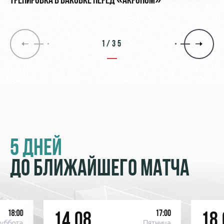
ТРЕНИРОВКА В БАКОВКЕ ПЕРЕД «АКРОНОМ»
1/35
5 ДНЕЙ
ДО БЛИЖАЙШЕГО МАТЧА
18:00
17:00
14.08
18.
уббота
Пятница