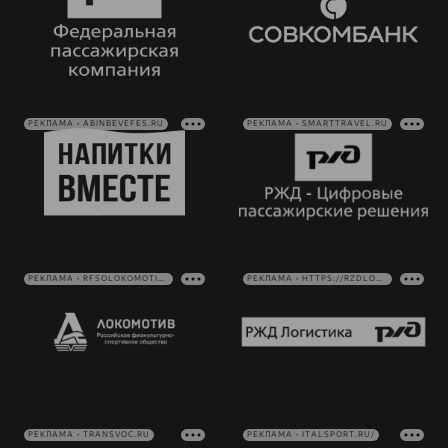
РЕКЛАМА • ABINBEVEFES.RU
РЕКЛАМА • SMARTTRAVEL.RU
РЕКЛАМА • RFSOLOKOMOTIV.RU
РЕКЛАМА • HTTPS://RZDLOG.RU/
РЕКЛАМА • TRANSVOC.RU
РЕКЛАМА • ITALSPORT.RU/