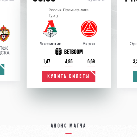
Россия. Премьер-лига
Тур 3
Локомотив
Акрон
Оре
ПФК
ЦСКА
1,47
4,95
6,69
3,
КУПИТЬ БИЛЕТЫ
Анонс матча