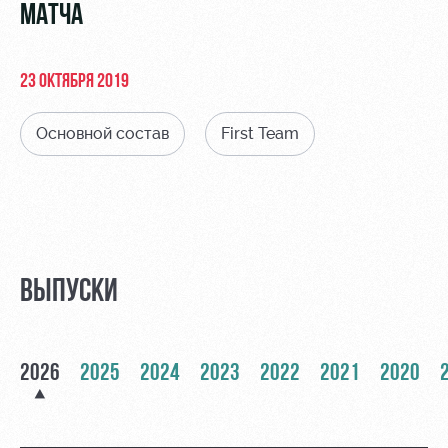
Видео
МАТЧА
Туры по
стадиону
Фото
Места для
23 ОКТЯБРЯ 2019
МГН
Основной состав
First Team
РЖД
Локо
Информация
Арена
Старт
для
болельщиков
ВЫПУСКИ
Организация
Локо-Лето
мероприятий
Банковская
Академия
карта
Аренда
«Локомотив»
2026
2025
2024
2023
2022
2021
2020
Как
полей
поступить
Заставки
Аренда
Руководство
площадей
Парковка