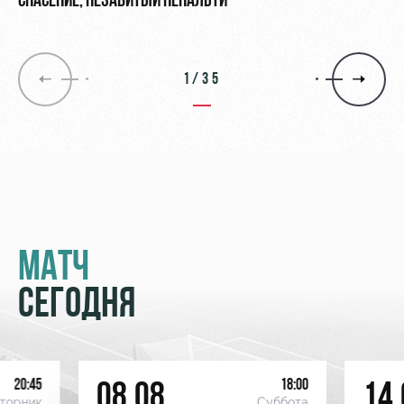
СПАСЕНИЕ, НЕЗАБИТЫЙ ПЕНАЛЬТИ
1/35
МАТЧ
СЕГОДНЯ
20:45
18:00
08.08
14.
торник
Суббота