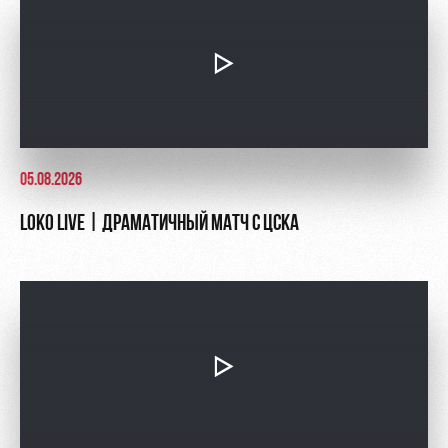
Контакты
Ледовый
Карта
Академии
дворец
болельщика
Занятия
Программа
спортом
лояльности
Информация
для
05.08.2026
болельщиков
МГН
LOKO LIVE | ДРАМАТИЧНЫЙ МАТЧ С ЦСКА