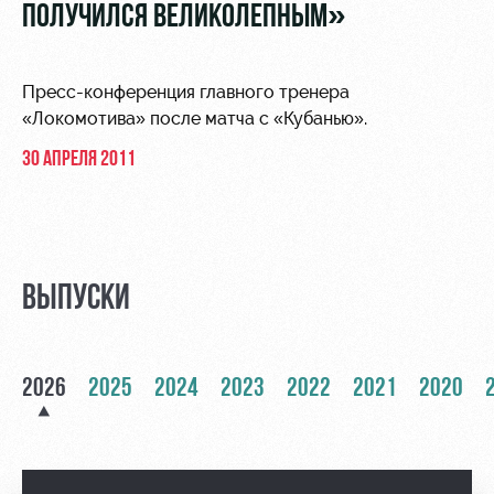
Видео
ПОЛУЧИЛСЯ ВЕЛИКОЛЕПНЫМ»
Туры по
стадиону
Фото
Места для
Пресс-конференция главного тренера
МГН
«Локомотива» после матча с «Кубанью».
30 АПРЕЛЯ 2011
РЖД
Локо
Информация
Арена
Старт
для
ВЫПУСКИ
болельщиков
Организация
Локо-Лето
мероприятий
Банковская
Академия
карта
2026
2025
2024
2023
2022
2021
2020
Аренда
«Локомотив»
Как
полей
поступить
Заставки
Аренда
Руководство
площадей
Парковка