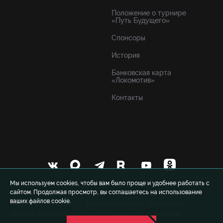
Положение о турнире
«Путь Будущего»
Спонсоры
История
Банковская карта
«Локомотив»
Контакты
Мы используем cookies, чтобы вам было проще и удобнее работать с
сайтом. Продолжая просмотр, вы соглашаетесь на использование
ваших файлов cookie.
© 1999-2026 FCLM.RU Футбольный клуб «Локомотив»
Москва. При полном или частичном использовании