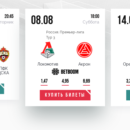
20:45
18:00
08.08
14.
торник
Суббота
Россия. Премьер-лига
Тур 3
Локомотив
Акрон
Оре
ПФК
ЦСКА
1,47
4,95
6,69
3,
КУПИТЬ БИЛЕТЫ