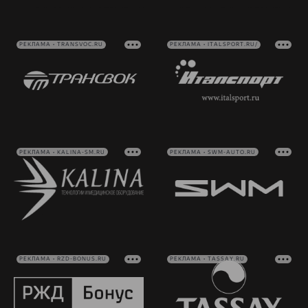
РЕКЛАМА • TRANSVOC.RU
РЕКЛАМА • ITALSPORT.RU/
РЕКЛАМА • KALINA-SM.RU
РЕКЛАМА • SWM-AUTO.RU
РЕКЛАМА • RZD-BONUS.RU
РЕКЛАМА • TASSAY.RU