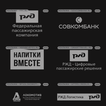
РЕКЛАМА • FPC.RU
РЕКЛАМА • SOVCOMBANK.RU
РЕКЛАМА • ABINBEVEFES.RU
РЕКЛАМА • SMARTTRAVEL.RU
РЕКЛАМА • RFSOLOKOMOTIV.RU
РЕКЛАМА • HTTPS://RZDLOG.RU/