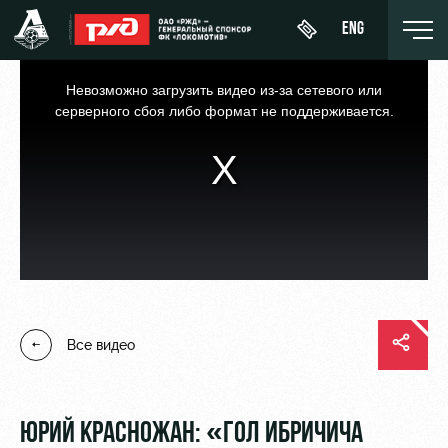
ENG
This
is
a
Невозможно загрузить видео из-за сетевого или
modal
window.
серверного сбоя либо формат не поддерживается.
День
О Клубе
Новости
ЖФК
матча
«Локомотив»
История
Календарь
Купить
Молодёжка-
Спонсоры
билет
Турнирная
юноши
таблица
Стать
ВИП-ЛОЖИ
Молодёжка-
партнером
Все видео
Игроки
девушки
ВИП-ЗОНЫ
Контакты
Тренерский
СЕМЕЙНЫЙ
штаб
Антидопинг
СЕКТОР
ЮРИЙ КРАСНОЖАН: «ГОЛ ИБРИЧИЧА