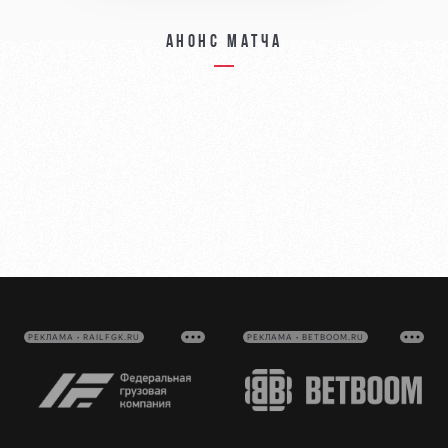
Анонс матча
РЕКЛАМА • RAILFGK.RU
РЕКЛАМА • BETBOOM.RU