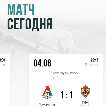
МАТЧ
СЕГОДНЯ
8:30
20:45
04.08
ота
Вторник
Fonbet Кубок России
Тур 1
1 : 1
ПФК
Локомотив