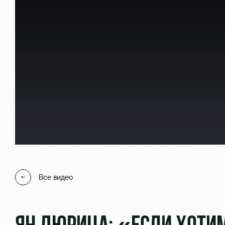
Локо Старт
Информация для болел
Локо-Лето
Банковская карта «Лок
Академия
Заставки
Как поступить
Парковка
Руководство
Карта болельщика
Контакты Академии
Программа лояльности
Все видео
Информация для болел