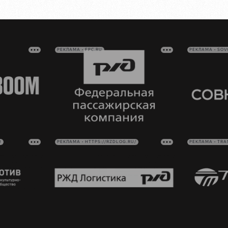
РЕКЛАМА • FPC.RU
РЕКЛАМА • SO
U
РЕКЛАМА • HTTPS://RZDLOG.RU/
РЕКЛАМА • TRA