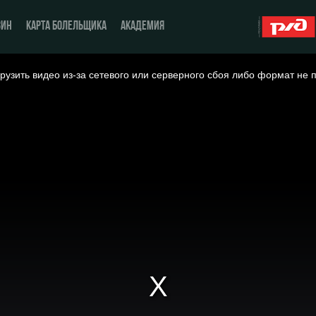
ЗИН
КАРТА БОЛЕЛЬЩИКА
АКАДЕМИЯ
рузить видео из-за сетевого или серверного сбоя либо формат не 
О Клубе
ЖФК «Локомотив»
История
Молодёжка-юноши
Спонсоры
Молодёжка-девушки
Стать партнером
Контакты
Антидопинг