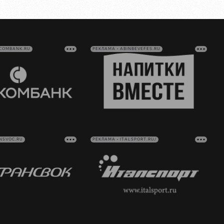
VCOMBANK.RU
РЕКЛАМА • ABINBEVEFES.RU
NSVOC.RU
РЕКЛАМА • ITALSPORT.RU/