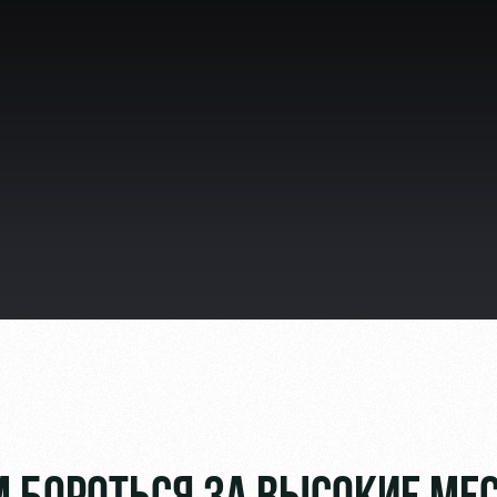
ьщиков
омотив»
ьщиков МГН