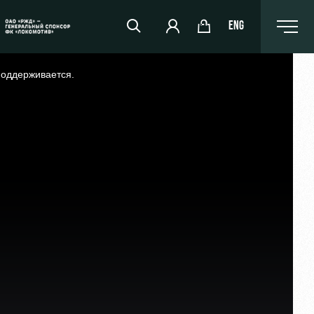
ENG
поддерживается.
РЖД Арена
Организация мероприятий
Аренда полей
Аренда площадей
Ледовый дворец
Занятия спортом