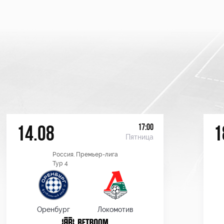
17:00
14.08
1
Пятница
Россия. Премьер-лига
Тур 4
Оренбург
Локомотив