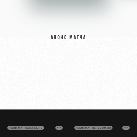
Анонс матча
РЕКЛАМА • RAILFGK.RU
РЕКЛАМА • BETBOOM.RU