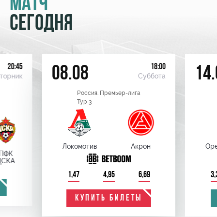
МАТЧ
СЕГОДНЯ
20:45
18:00
08.08
14.
торник
Суббота
Россия. Премьер-лига
Тур 3
Локомотив
Акрон
Оре
ПФК
ЦСКА
1,47
4,95
6,69
3,
КУПИТЬ БИЛЕТЫ