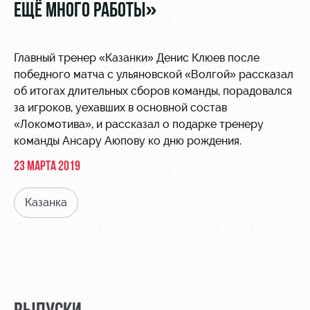
Видео
ЕЩЁ МНОГО РАБОТЫ»
Туры по
стадиону
Фото
Места для
Главный тренер «Казанки» Денис Клюев после
МГН
победного матча с ульяновской «Волгой» рассказал
об итогах длительных сборов команды, порадовался
за игроков, уехавших в основной состав
«Локомотива», и рассказал о подарке тренеру
команды Ансару Аюпову ко дню рождения.
РЖД
Локо
Информация
23 МАРТА 2019
Арена
Старт
для
болельщиков
Казанка
Организация
Локо-Лето
мероприятий
Банковская
Академия
карта
Аренда
«Локомотив»
Как
полей
поступить
Заставки
Аренда
Руководство
площадей
Парковка