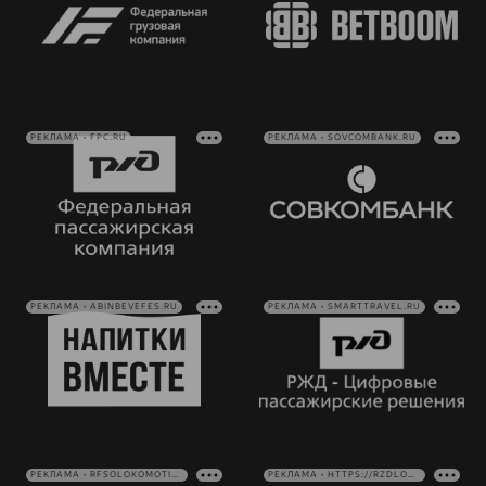
РЕКЛАМА • FPC.RU
РЕКЛАМА • SOVCOMBANK.RU
РЕКЛАМА • ABINBEVEFES.RU
РЕКЛАМА • SMARTTRAVEL.RU
РЕКЛАМА • RFSOLOKOMOTIV.RU
РЕКЛАМА • HTTPS://RZDLOG.RU/