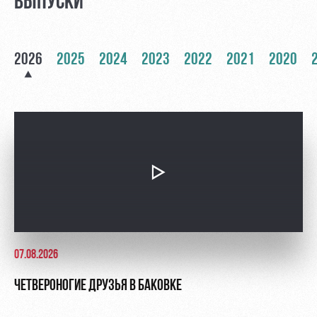
ВЫПУСКИ
Контакты
Ледовый
Карта
Академии
дворец
болельщика
2026
2025
2024
2023
2022
2021
2020
Занятия
Программа
спортом
лояльности
Информация
для
болельщиков
МГН
07.08.2026
ЧЕТВЕРОНОГИЕ ДРУЗЬЯ В БАКОВКЕ