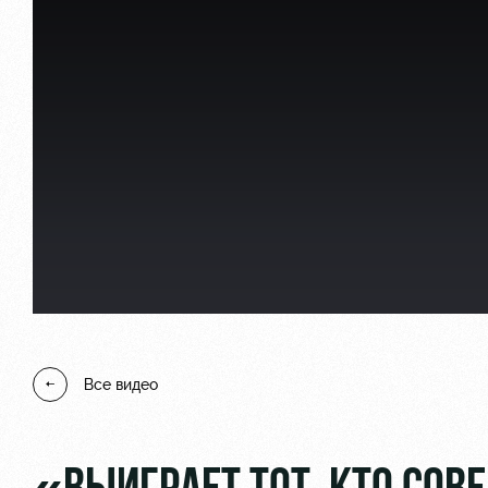
Локо Старт
Информация для болел
Локо-Лето
Банковская карта «Лок
Академия
Заставки
Как поступить
Парковка
Руководство
Карта болельщика
Контакты Академии
Программа лояльности
Все видео
Информация для болел