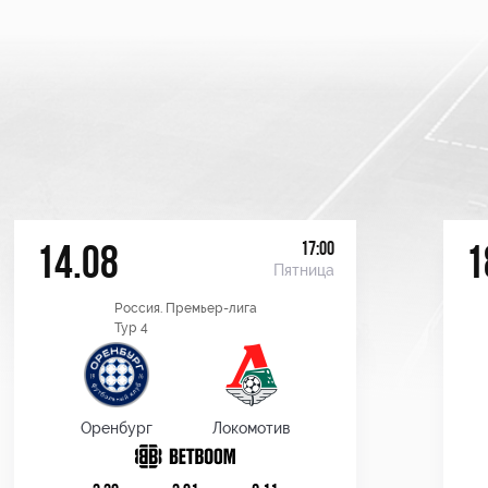
17:00
14.08
1
Пятница
Россия. Премьер-лига
Тур 4
Оренбург
Локомотив