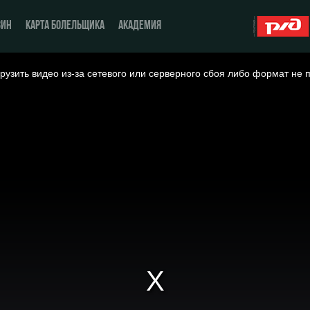
ЗИН
КАРТА БОЛЕЛЬЩИКА
АКАДЕМИЯ
рузить видео из-за сетевого или серверного сбоя либо формат не 
О Клубе
ЖФК «Локомотив»
История
Молодёжка-юноши
Спонсоры
Молодёжка-девушки
Стать партнером
Контакты
Антидопинг