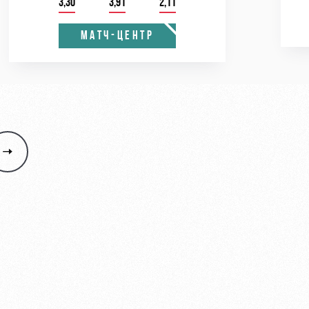
3,30
3,91
2,11
МАТЧ-ЦЕНТР