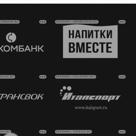
VCOMBANK.RU
РЕКЛАМА • ABINBEVEFES.RU
NSVOC.RU
РЕКЛАМА • ITALSPORT.RU/
SAY.RU
РЕКЛАМА • TOPAZ24.RU