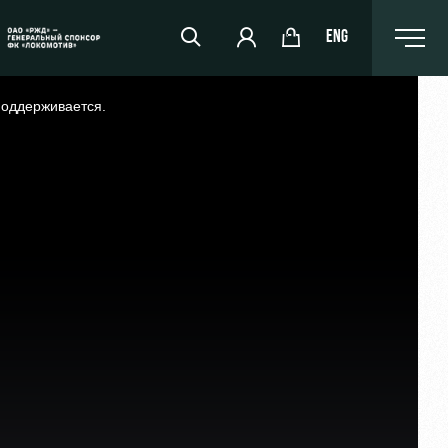
ENG
поддерживается.
РЖД Арена
Организация мероприятий
Аренда полей
Аренда площадей
Ледовый дворец
Занятия спортом