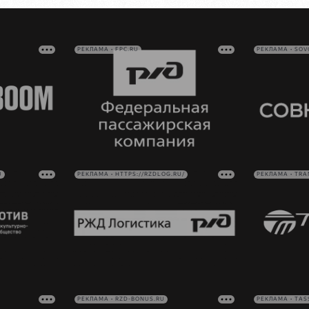
РЕКЛАМА • FPC.RU
РЕКЛАМА • SO
U
РЕКЛАМА • HTTPS://RZDLOG.RU/
РЕКЛАМА • TRA
РЕКЛАМА • RZD-BONUS.RU
РЕКЛАМА • TAS