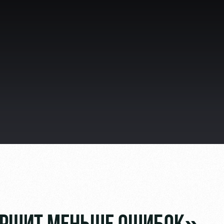
ьщиков
омотив»
ьщиков МГН