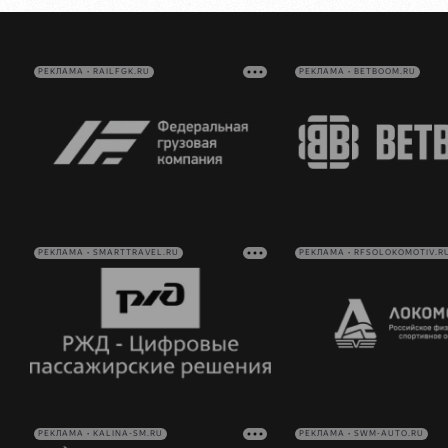
РЕКЛАМА • RAILFGK.RU
РЕКЛАМА • BETBOOM.RU
РЕКЛАМА • SMARTTRAVEL.RU
РЕКЛАМА • RFSOLOKOMOTIV.R
РЕКЛАМА • KALINA-SM.RU
РЕКЛАМА • SWM-AUTO.RU