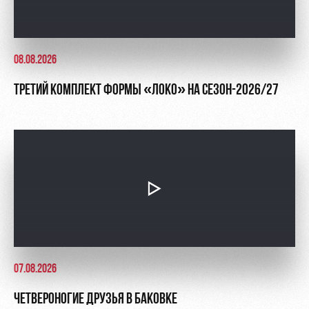
Контакты
Ледовый
Карта
Академии
дворец
болельщика
08.08.2026
Занятия
Программа
спортом
лояльности
ТРЕТИЙ КОМПЛЕКТ ФОРМЫ «ЛОКО» НА СЕЗОН-2026/27
Информация
для
болельщиков
МГН
07.08.2026
ЧЕТВЕРОНОГИЕ ДРУЗЬЯ В БАКОВКЕ