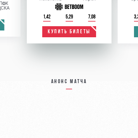
ПФК
ЦСКА
1,42
5,29
7,08
3,
КУПИТЬ БИЛЕТЫ
Анонс матча