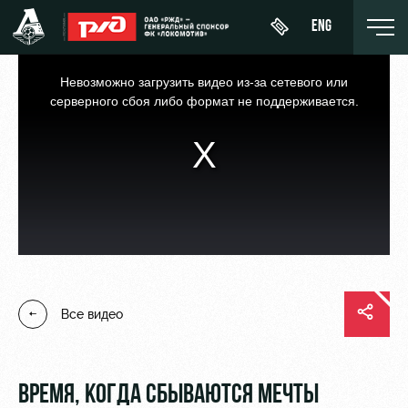
ENG
This
is
a
Невозможно загрузить видео из-за сетевого или
modal
window.
серверного сбоя либо формат не поддерживается.
День
О Клубе
Новости
ЖФК
матча
«Локомотив»
История
Календарь
Купить
Молодёжка-
Спонсоры
билет
Турнирная
юноши
таблица
Стать
ВИП-ЛОЖИ
Молодёжка-
партнером
Все видео
Игроки
девушки
ВИП-ЗОНЫ
Контакты
Тренерский
СЕМЕЙНЫЙ
штаб
Антидопинг
СЕКТОР
ВРЕМЯ, КОГДА СБЫВАЮТСЯ МЕЧТЫ