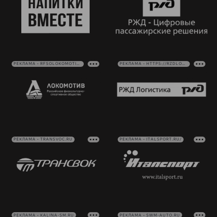
РЕКЛАМА • RFSOLOKOMOTIV.RU
РЕКЛАМА • HTTPS://RZDLOG.RU/
РЕКЛАМА • TRANSVOC.RU
РЕКЛАМА • ITALSPORT.RU/
РЕКЛАМА • KALINA-SM.RU
РЕКЛАМА • SWM-AUTO.RU