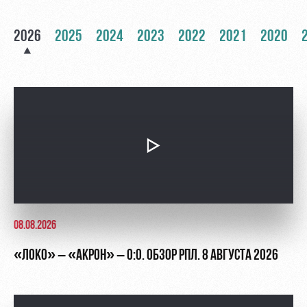
Академии
дворец
Карта
болельщика
Занятия
2026
2025
2024
2023
2022
2021
2020
спортом
Парковка
Информация
для
болельщиков
МГН
08.08.2026
«ЛОКО» – «АКРОН» – 0:0. ОБЗОР РПЛ. 8 АВГУСТА 2026