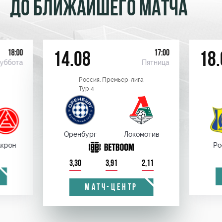
ДО БЛИЖАЙШЕГО МАТЧА
18:00
17:00
14.08
18.
уббота
Пятница
Россия. Премьер-лига
Тур 4
Оренбург
Локомотив
крон
Ро
3,30
3,91
2,11
МАТЧ-ЦЕНТР