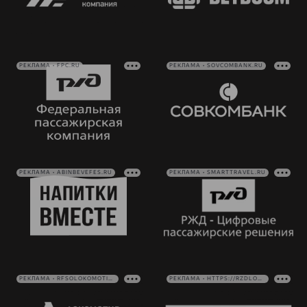
РЕКЛАМА • FPC.RU
РЕКЛАМА • SOVCOMBANK.RU
РЕКЛАМА • ABINBEVEFES.RU
РЕКЛАМА • SMARTTRAVEL.RU
РЕКЛАМА • RFSOLOKOMOTIV.RU
РЕКЛАМА • HTTPS://RZDLOG.RU/