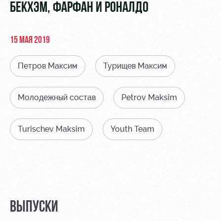
Видео
БЕКХЭМ, ФАРФАН И РОНАЛДО
Места для
МГН
Фото
15 МАЯ 2019
Петров Максим
Турищев Максим
РЖД
Локо
Информация
Молодежный состав
Petrov Maksim
Арена
Старт
для
болельщиков
Организация
Локо-Лето
Turischev Maksim
Youth Team
мероприятий
Банковская
Академия
карта
Аренда
«Локомотив»
Как
полей
поступить
Заставки
Аренда
Руководство
площадей
Программа
лояльности
ВЫПУСКИ
Контакты
Ледовый