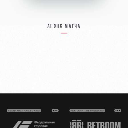
Анонс матча
РЕКЛАМА • RAILFGK.RU
РЕКЛАМА • BETBOOM.RU