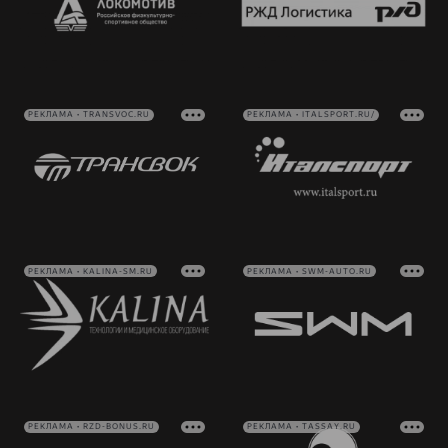
РЕКЛАМА • TRANSVOC.RU
РЕКЛАМА • ITALSPORT.RU/
РЕКЛАМА • KALINA-SM.RU
РЕКЛАМА • SWM-AUTO.RU
РЕКЛАМА • RZD-BONUS.RU
РЕКЛАМА • TASSAY.RU