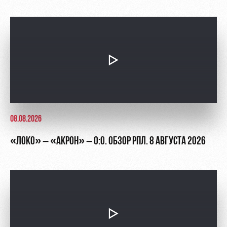
Академии
дворец
Карта
болельщика
Занятия
спортом
Парковка
Информация
для
болельщиков
МГН
08.08.2026
«ЛОКО» – «АКРОН» – 0:0. ОБЗОР РПЛ. 8 АВГУСТА 2026