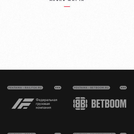
РЕКЛАМА • RAILFGK.RU
РЕКЛАМА • BETBOOM.RU