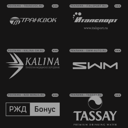
РЕКЛАМА • TRANSVOC.RU
РЕКЛАМА • ITALSPORT.RU/
РЕКЛАМА • KALINA-SM.RU
РЕКЛАМА • SWM-AUTO.RU
РЕКЛАМА • RZD-BONUS.RU
РЕКЛАМА • TASSAY.RU