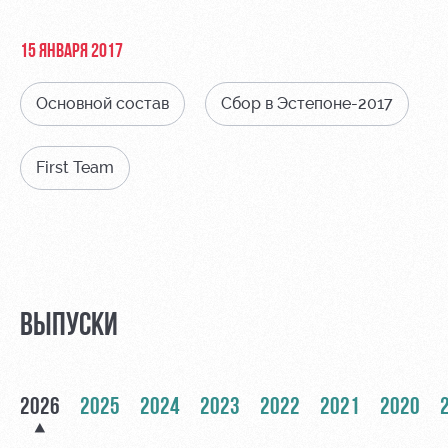
Видео
Места для
МГН
Фото
15 ЯНВАРЯ 2017
Основной состав
Сбор в Эстепоне-2017
First Team
РЖД
Локо
Информация
Арена
Старт
для
болельщиков
Организация
Локо-Лето
мероприятий
Банковская
Академия
карта
Аренда
«Локомотив»
ВЫПУСКИ
Как
полей
поступить
Заставки
Аренда
Руководство
площадей
Программа
2026
2025
2024
2023
2022
2021
2020
лояльности
Контакты
Ледовый