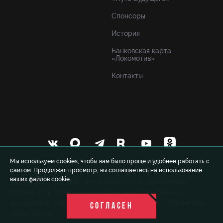
Спонсоры
История
Банковская карта
«Локомотив»
Контакты
Мы используем cookies, чтобы вам было проще и удобнее работать с
сайтом. Продолжая просмотр, вы соглашаетесь на использование
ваших файлов cookie.
© 1999-2026 FCLM.RU Футбольный клуб «Локомотив»
Москва. При полном или частичном использовании
материалов ссылка на официальный сайт ФК «Локомотив»
СОГЛАСЕН
обязательна.