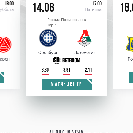
18:00
17:00
14.08
18.
уббота
Пятница
Россия. Премьер-лига
Тур 4
Оренбург
Локомотив
крон
Ро
3,30
3,91
2,11
МАТЧ-ЦЕНТР
Анонс матча