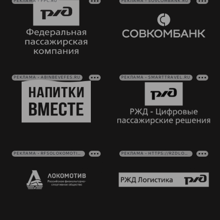
РЕКЛАМА • FPC.RU
РЕКЛАМА • SOVCOMBANK.RU
РЕКЛАМА • ABINBEVEFES.RU
РЕКЛАМА • SMARTTRAVEL.RU
РЕКЛАМА • RFSOLOKOMOTIV.RU
РЕКЛАМА • HTTPS://RZDLOG.RU/