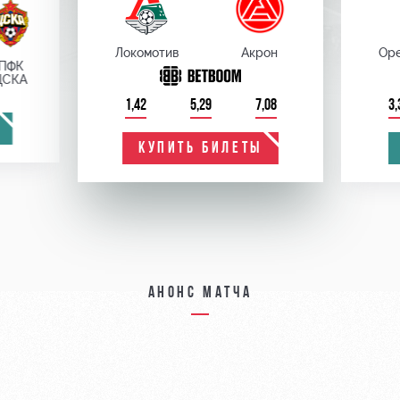
Локомотив
Акрон
Оре
ПФК
ЦСКА
1,42
5,29
7,08
3,
КУПИТЬ БИЛЕТЫ
Анонс матча