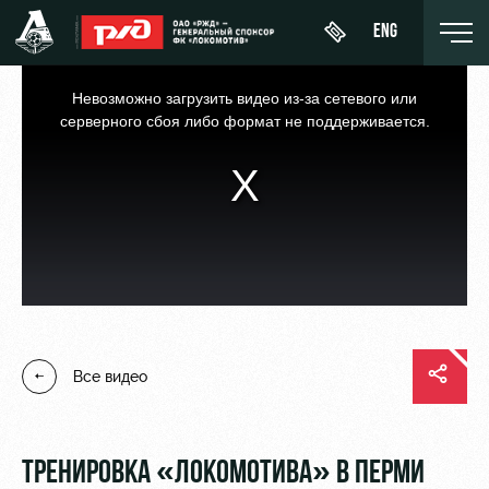
ENG
This
is
a
Невозможно загрузить видео из-за сетевого или
modal
window.
серверного сбоя либо формат не поддерживается.
День
О Клубе
Новости
ЖФК
матча
«Локомотив»
История
Календарь
Купить
Молодёжка-
Спонсоры
билет
Турнирная
юноши
таблица
Стать
ВИП-ЛОЖИ
Молодёжка-
партнером
Все видео
Игроки
девушки
ВИП-ЗОНЫ
Контакты
Тренерский
СЕМЕЙНЫЙ
штаб
Антидопинг
СЕКТОР
ТРЕНИРОВКА «ЛОКОМОТИВА» В ПЕРМИ