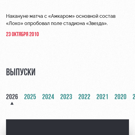
Видео
Туры по
стадиону
Фото
Накануне матча с «Амкаром» основной состав
Места для
«Локо» опробовал поле стадиона «Звезда».
МГН
23 ОКТЯБРЯ 2010
РЖД
Локо
Информация
ВЫПУСКИ
Арена
Старт
для
болельщиков
Организация
Локо-Лето
мероприятий
Банковская
2026
2025
2024
2023
2022
2021
2020
Академия
карта
Аренда
«Локомотив»
Как
полей
поступить
Заставки
Аренда
Руководство
площадей
Парковка