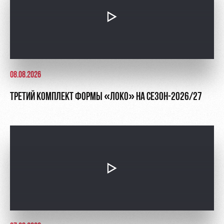
Контакты
Ледовый
Карта
Академии
дворец
болельщика
Занятия
Программа
спортом
лояльности
08.08.2026
Информация
для
ТРЕТИЙ КОМПЛЕКТ ФОРМЫ «ЛОКО» НА СЕЗОН-2026/27
болельщиков
МГН