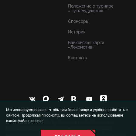
Положение о турнире
«Путь Будущего»
Спонсоры
История
Банковская карта
«Локомотив»
Контакты
Мы используем cookies, чтобы вам было проще и удобнее работать с
сайтом. Продолжая просмотр, вы соглашаетесь на использование
ваших файлов cookie.
© 1999-2026 FCLM.RU Футбольный клуб «Локомотив»
Москва. При полном или частичном использовании
материалов ссылка на официальный сайт ФК «Локомотив»