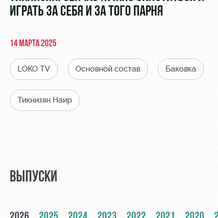
Видео
Туры по
ИГРАТЬ ЗА СЕБЯ И ЗА ТОГО ПАРНЯ
стадиону
Фото
Места для
14 МАРТА 2025
МГН
LOKO TV
Основной состав
Баковка
Тикнизян Наир
РЖД
Локо
Информация
Арена
Старт
для
болельщиков
Организация
Локо-Лето
мероприятий
Банковская
Академия
карта
Аренда
«Локомотив»
ВЫПУСКИ
Как
полей
поступить
Заставки
Аренда
Руководство
площадей
Парковка
2026
2025
2024
2023
2022
2021
2020