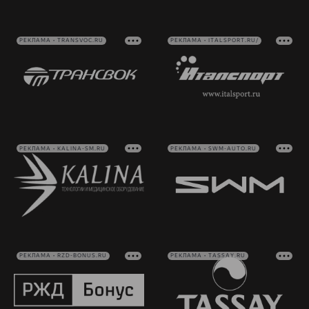
РЕКЛАМА • TRANSVOC.RU
РЕКЛАМА • ITALSPORT.RU/
РЕКЛАМА • KALINA-SM.RU
РЕКЛАМА • SWM-AUTO.RU
РЕКЛАМА • RZD-BONUS.RU
РЕКЛАМА • TASSAY.RU