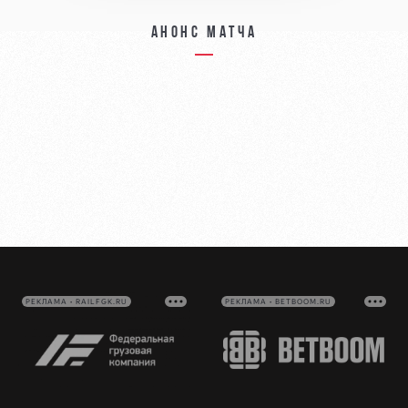
Анонс матча
РЕКЛАМА • RAILFGK.RU
РЕКЛАМА • BETBOOM.RU