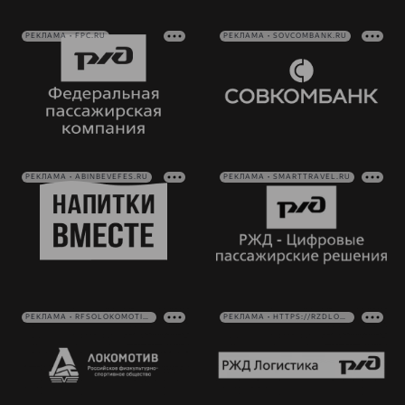
РЕКЛАМА • FPC.RU
РЕКЛАМА • SOVCOMBANK.RU
РЕКЛАМА • ABINBEVEFES.RU
РЕКЛАМА • SMARTTRAVEL.RU
РЕКЛАМА • RFSOLOKOMOTIV.RU
РЕКЛАМА • HTTPS://RZDLOG.RU/