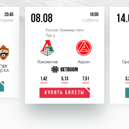
20:45
18:00
08.08
14.
торник
Суббота
Россия. Премьер-лига
Тур 3
Локомотив
Акрон
Оре
ПФК
ЦСКА
1,42
5,13
7,51
3,
КУПИТЬ БИЛЕТЫ