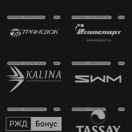
РЕКЛАМА • TRANSVOC.RU
РЕКЛАМА • ITALSPORT.RU/
РЕКЛАМА • KALINA-SM.RU
РЕКЛАМА • SWM-AUTO.RU
РЕКЛАМА • RZD-BONUS.RU
РЕКЛАМА • TASSAY.RU