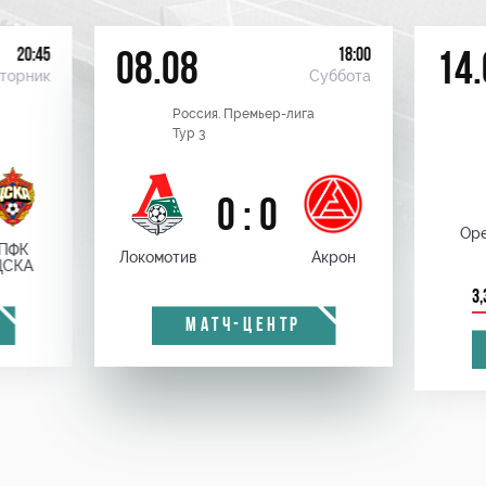
20:45
18:00
08.08
14.
торник
Суббота
Россия. Премьер-лига
Тур 3
0 : 0
Оре
ПФК
Локомотив
Акрон
ЦСКА
3,
МАТЧ-ЦЕНТР