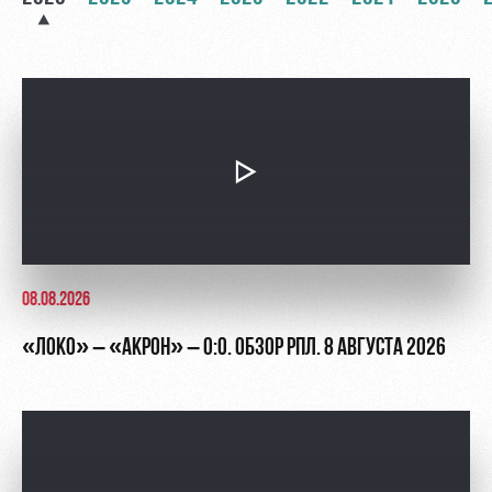
Академии
дворец
Карта
болельщика
Занятия
спортом
Парковка
Информация
для
болельщиков
МГН
08.08.2026
«ЛОКО» – «АКРОН» – 0:0. ОБЗОР РПЛ. 8 АВГУСТА 2026