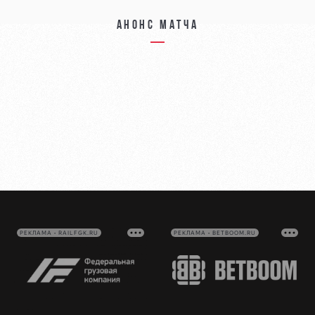
Анонс матча
РЕКЛАМА • RAILFGK.RU
РЕКЛАМА • BETBOOM.RU