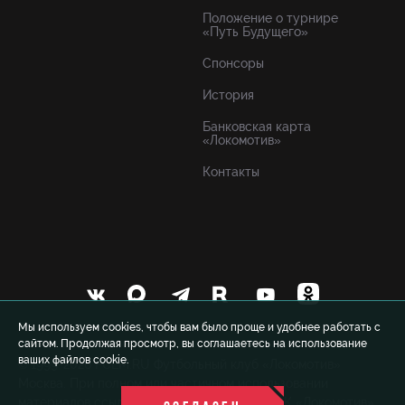
Положение о турнире
«Путь Будущего»
Спонсоры
История
Банковская карта
«Локомотив»
Контакты
Мы используем cookies, чтобы вам было проще и удобнее работать с
сайтом. Продолжая просмотр, вы соглашаетесь на использование
ваших файлов cookie.
© 1999-2026 FCLM.RU Футбольный клуб «Локомотив»
Москва. При полном или частичном использовании
материалов ссылка на официальный сайт ФК «Локомотив»