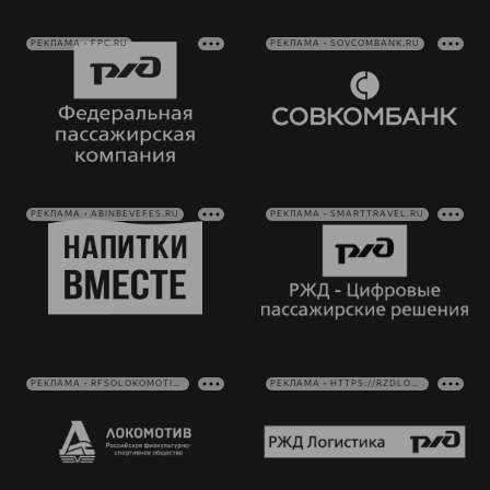
РЕКЛАМА • FPC.RU
РЕКЛАМА • SOVCOMBANK.RU
РЕКЛАМА • ABINBEVEFES.RU
РЕКЛАМА • SMARTTRAVEL.RU
РЕКЛАМА • RFSOLOKOMOTIV.RU
РЕКЛАМА • HTTPS://RZDLOG.RU/