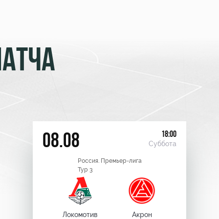
МАТЧА
18:00
08.08
Суббота
Россия. Премьер-лига
Тур 3
Локомотив
Акрон