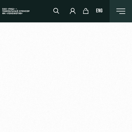
ENG
РЖД Арена
Организация мероприятий
Аренда полей
Аренда площадей
Ледовый дворец
Занятия спортом