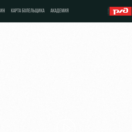
ЗИН
КАРТА БОЛЕЛЬЩИКА
АКАДЕМИЯ
О Клубе
ЖФК «Локомотив»
История
Молодёжка-юноши
Спонсоры
Молодёжка-девушки
Стать партнером
Контакты
Антидопинг