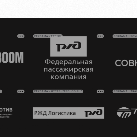
РЕКЛАМА • FPC.RU
РЕКЛАМА • SO
U
РЕКЛАМА • HTTPS://RZDLOG.RU/
РЕКЛАМА • TRA