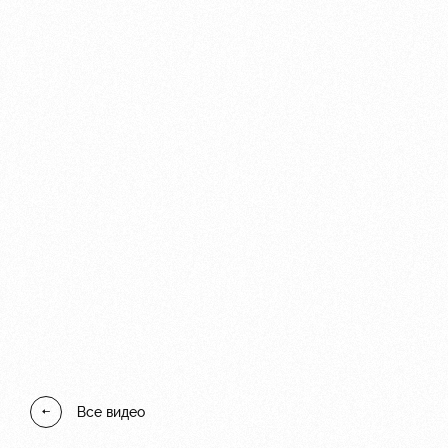
Локо Старт
Информация для болел
Локо-Лето
Банковская карта «Лок
Академия
Заставки
Как поступить
Парковка
Руководство
Карта болельщика
Контакты Академии
Программа лояльности
Информация для болел
Все видео