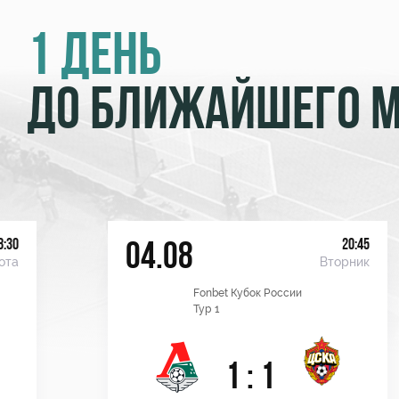
1 ДЕНЬ
ДО БЛИЖАЙШЕГО 
8:30
20:45
04.08
ота
Вторник
Fonbet Кубок России
Тур 1
1 : 1