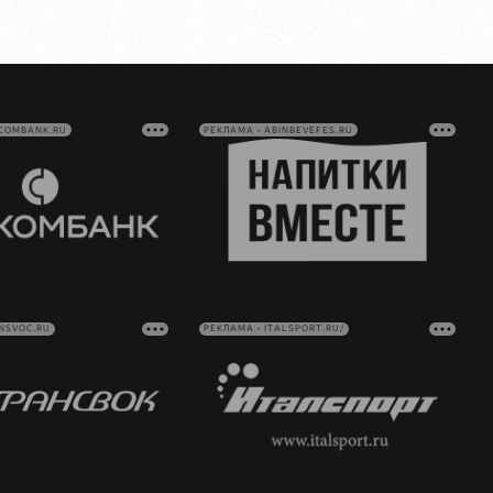
VCOMBANK.RU
РЕКЛАМА • ABINBEVEFES.RU
NSVOC.RU
РЕКЛАМА • ITALSPORT.RU/