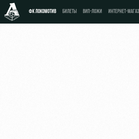
ФК ЛОКОМОТИВ
БИЛЕТЫ
ВИП-ЛОЖИ
ИНТЕРНЕТ-МАГА
Новости
День матча
Календарь
Купить билет
Турнирная таблица
ВИП-ЛОЖИ
Игроки
ВИП-ЗОНЫ
Тренерский штаб
СЕМЕЙНЫЙ СЕКТОР
Видео
Туры по стадиону
Фото
Места для МГН