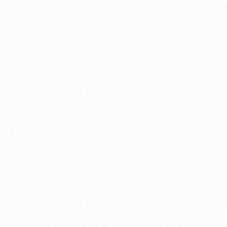
ьщиков
омотив»
ьщиков МГН