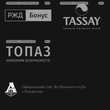
РЕКЛАМА • RZD-BONUS.RU
РЕКЛАМА • TASSAY.RU
РЕКЛАМА • TOPAZ24.RU
Официальный сайт Футбольного клуба
«Локомотив»