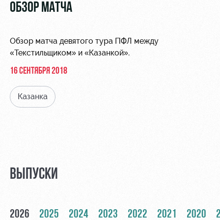
Видео
ОБЗОР МАТЧА
Туры по
стадиону
Фото
Места для
Обзор матча девятого тура ПФЛ между
МГН
«Текстильщиком» и «Казанкой».
16 СЕНТЯБРЯ 2018
Казанка
РЖД
Локо
Информация
Арена
Старт
для
болельщиков
Организация
Локо-Лето
мероприятий
Банковская
Академия
карта
ВЫПУСКИ
Аренда
«Локомотив»
Как
полей
поступить
Заставки
Аренда
2026
2025
2024
2023
2022
2021
2020
Руководство
площадей
Парковка