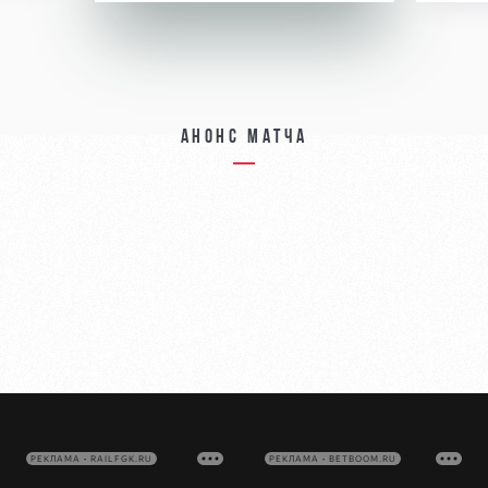
Анонс матча
РЕКЛАМА • RAILFGK.RU
РЕКЛАМА • BETBOOM.RU