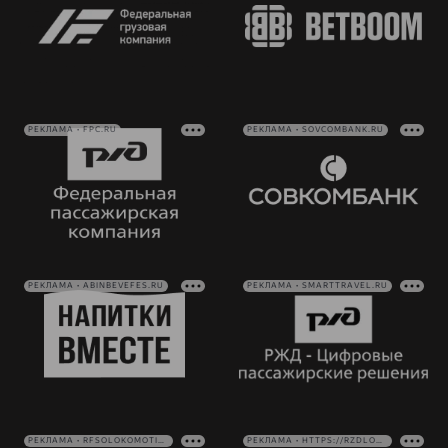
РЕКЛАМА • FPC.RU
РЕКЛАМА • SOVCOMBANK.RU
РЕКЛАМА • ABINBEVEFES.RU
РЕКЛАМА • SMARTTRAVEL.RU
РЕКЛАМА • RFSOLOKOMOTIV.RU
РЕКЛАМА • HTTPS://RZDLOG.RU/