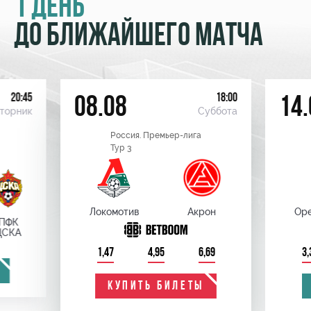
1 ДЕНЬ
ДО БЛИЖАЙШЕГО МАТЧА
20:45
18:00
08.08
14.
торник
Суббота
Россия. Премьер-лига
Тур 3
Локомотив
Акрон
Оре
ПФК
ЦСКА
1,47
4,95
6,69
3,
КУПИТЬ БИЛЕТЫ