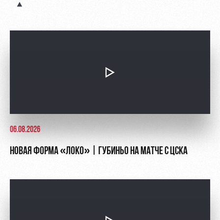
Контакты
Ледовый
Карта
Академии
дворец
болельщика
Занятия
Программа
спортом
лояльности
Информация
для
болельщиков
МГН
06.08.2026
НОВАЯ ФОРМА «ЛОКО» | ГУБИНЬО НА МАТЧЕ С ЦСКА