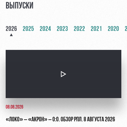
Академии
дворец
Карта
ВЫПУСКИ
болельщика
Занятия
спортом
Парковка
2026
2025
2024
2023
2022
2021
2020
Информация
для
болельщиков
МГН
08.08.2026
«ЛОКО» – «АКРОН» – 0:0. ОБЗОР РПЛ. 8 АВГУСТА 2026