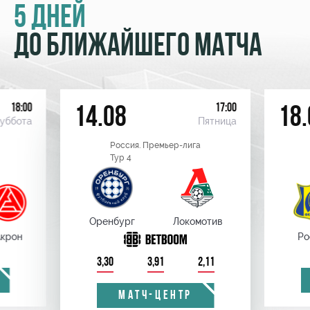
5 ДНЕЙ
ДО БЛИЖАЙШЕГО МАТЧА
18:00
17:00
14.08
18.
уббота
Пятница
Россия. Премьер-лига
Тур 4
Оренбург
Локомотив
крон
Ро
3,30
3,91
2,11
МАТЧ-ЦЕНТР