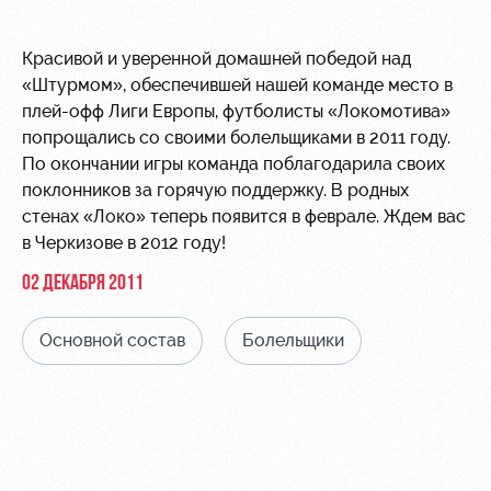
Видео
Места для
МГН
Фото
Красивой и уверенной домашней победой над
«Штурмом», обеспечившей нашей команде место в
плей-офф Лиги Европы, футболисты «Локомотива»
попрощались со своими болельщиками в 2011 году.
По окончании игры команда поблагодарила своих
поклонников за горячую поддержку. В родных
РЖД
Локо
Информация
стенах «Локо» теперь появится в феврале. Ждем вас
Арена
Старт
для
в Черкизове в 2012 году!
болельщиков
Организация
Локо-Лето
02 ДЕКАБРЯ 2011
мероприятий
Банковская
Академия
карта
Аренда
«Локомотив»
Основной состав
Болельщики
Как
полей
поступить
Заставки
Аренда
Руководство
площадей
Программа
лояльности
Контакты
Ледовый