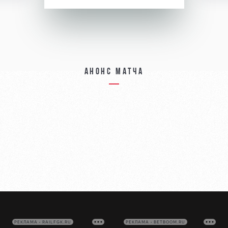
Анонс матча
РЕКЛАМА • RAILFGK.RU
РЕКЛАМА • BETBOOM.RU