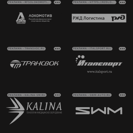
РЕКЛАМА • RFSOLOKOMOTIV.RU
РЕКЛАМА • HTTPS://RZDLOG.RU/
РЕКЛАМА • TRANSVOC.RU
РЕКЛАМА • ITALSPORT.RU/
РЕКЛАМА • KALINA-SM.RU
РЕКЛАМА • SWM-AUTO.RU