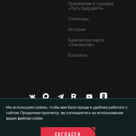
Положение о турнире
«Путь Будущего»
Спонсоры
История
Банковская карта
«Локомотив»
Контакты
Мы используем cookies, чтобы вам было проще и удобнее работать с
сайтом. Продолжая просмотр, вы соглашаетесь на использование
ваших файлов cookie.
© 1999-2026 FCLM.RU Футбольный клуб «Локомотив»
Москва. При полном или частичном использовании
материалов ссылка на официальный сайт ФК «Локомотив»
СОГЛАСЕН