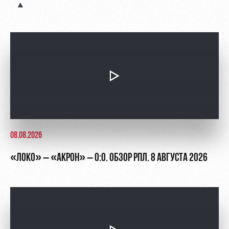
Академии
дворец
Карта
болельщика
Занятия
спортом
Парковка
Информация
для
болельщиков
МГН
08.08.2026
«ЛОКО» – «АКРОН» – 0:0. ОБЗОР РПЛ. 8 АВГУСТА 2026