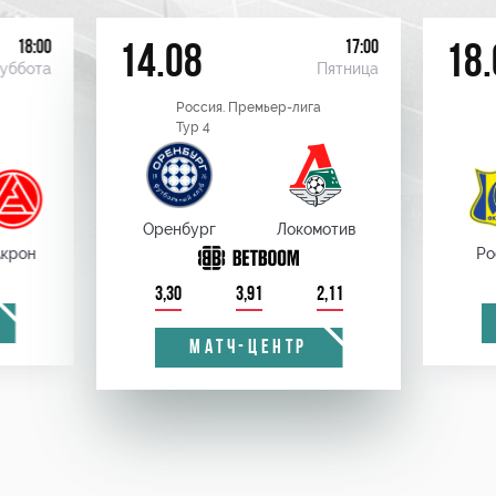
18:00
17:00
14.08
18.
уббота
Пятница
Россия. Премьер-лига
Тур 4
Оренбург
Локомотив
крон
Ро
3,30
3,91
2,11
МАТЧ-ЦЕНТР