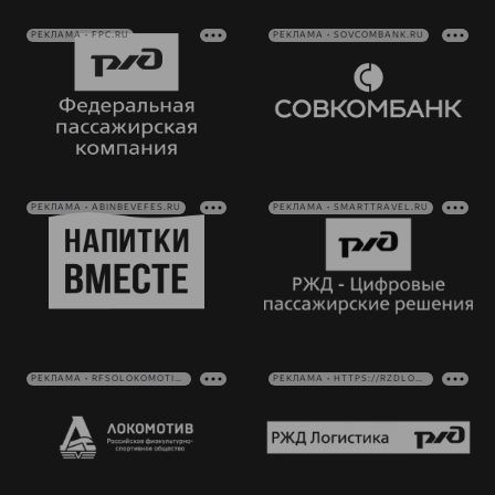
РЕКЛАМА • FPC.RU
РЕКЛАМА • SOVCOMBANK.RU
РЕКЛАМА • ABINBEVEFES.RU
РЕКЛАМА • SMARTTRAVEL.RU
РЕКЛАМА • RFSOLOKOMOTIV.RU
РЕКЛАМА • HTTPS://RZDLOG.RU/