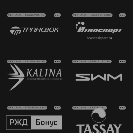
РЕКЛАМА • TRANSVOC.RU
РЕКЛАМА • ITALSPORT.RU/
РЕКЛАМА • KALINA-SM.RU
РЕКЛАМА • SWM-AUTO.RU
РЕКЛАМА • RZD-BONUS.RU
РЕКЛАМА • TASSAY.RU