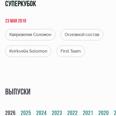
Видео
СУПЕРКУБОК
Места для
МГН
Фото
23 МАЯ 2019
Кверквелия Соломон
Основной состав
РЖД
Локо
Информация
Kvirkvelia Solomon
First Team
Арена
Старт
для
болельщиков
Организация
Локо-Лето
мероприятий
Банковская
Академия
карта
Аренда
«Локомотив»
Как
полей
поступить
Заставки
ВЫПУСКИ
Аренда
Руководство
площадей
Программа
лояльности
Контакты
Ледовый
2026
2025
2024
2023
2022
2021
2020