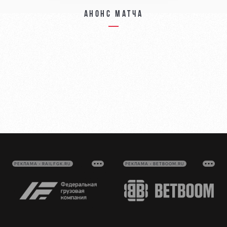
Анонс матча
РЕКЛАМА • RAILFGK.RU
РЕКЛАМА • BETBOOM.RU