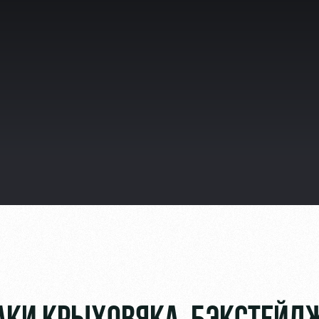
видео
ьщиков
омотив»
ьщиков МГН