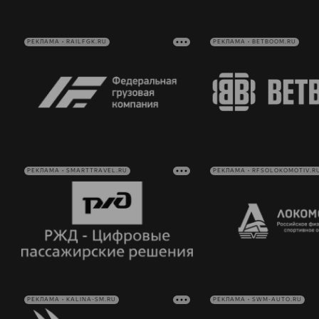
РЕКЛАМА • RAILFGK.RU
РЕКЛАМА • BETBOOM.RU
РЕКЛАМА • SMARTTRAVEL.RU
РЕКЛАМА • RFSOLOKOMOTIV.R
РЕКЛАМА • KALINA-SM.RU
РЕКЛАМА • SWM-AUTO.RU