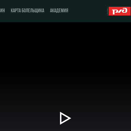
ЗИН
КАРТА БОЛЕЛЬЩИКА
АКАДЕМИЯ
О Клубе
ЖФК «Локомотив»
История
Молодёжка-юноши
Спонсоры
Молодёжка-девушки
Стать партнером
Контакты
Антидопинг
Воспроизвести