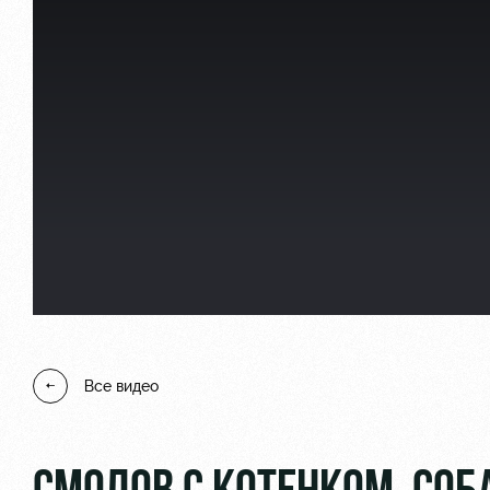
Локо Старт
Информация для болел
Локо-Лето
Банковская карта «Лок
Академия
Заставки
Как поступить
Программа лояльности
Руководство
Карта болельщика
Контакты Академии
Парковка
Все видео
Информация для болел