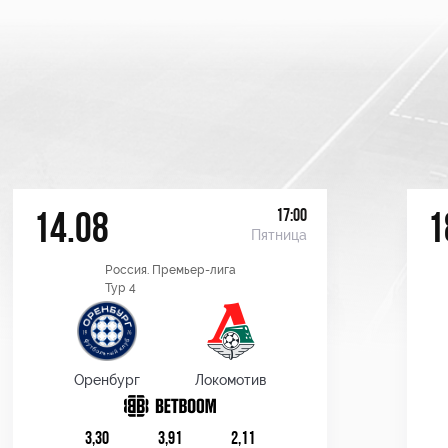
17:00
14.08
1
Пятница
Россия. Премьер-лига
Тур 4
Оренбург
Локомотив
3,30
3,91
2,11