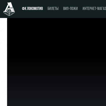
ФК ЛОКОМОТИВ
БИЛЕТЫ
ВИП-ЛОЖИ
ИНТЕРНЕТ-МАГА
Новости
Купить билет
Календарь
ВИП-ЛОЖИ
Турнирная таблица
ВИП-ЗОНЫ
Игроки
СЕМЕЙНЫЙ СЕКТОР
Тренерский штаб
Туры по стадиону
Видео
Места для МГН
Фото