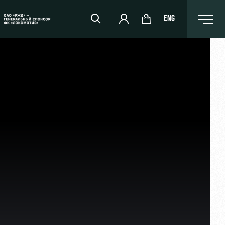
ENG
РЖД Арена
Организация мероприятий
Аренда полей
Аренда площадей
Ледовый дворец
Занятия спортом