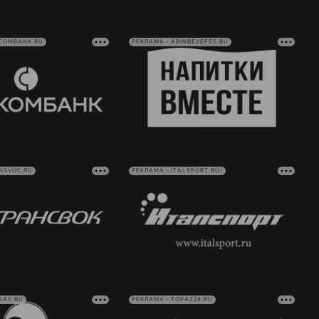
VCOMBANK.RU
РЕКЛАМА • ABINBEVEFES.RU
NSVOC.RU
РЕКЛАМА • ITALSPORT.RU/
SAY.RU
РЕКЛАМА • TOPAZ24.RU