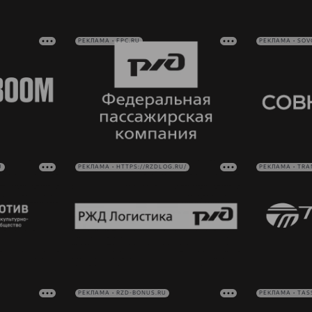
РЕКЛАМА • FPC.RU
РЕКЛАМА • SO
U
РЕКЛАМА • HTTPS://RZDLOG.RU/
РЕКЛАМА • TRA
РЕКЛАМА • RZD-BONUS.RU
РЕКЛАМА • TAS