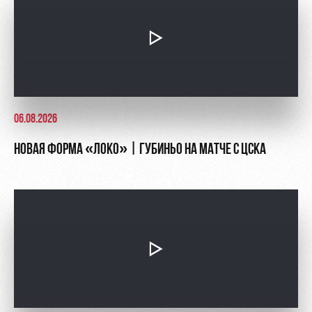
Контакты
Ледовый
Карта
Академии
дворец
болельщика
Занятия
Программа
спортом
лояльности
Информация
06.08.2026
для
болельщиков
НОВАЯ ФОРМА «ЛОКО» | ГУБИНЬО НА МАТЧЕ С ЦСКА
МГН