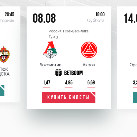
20:45
18:00
08.08
14.
торник
Суббота
Россия. Премьер-лига
Тур 3
Локомотив
Акрон
Оре
ПФК
ЦСКА
1,47
4,95
6,69
3,
КУПИТЬ БИЛЕТЫ