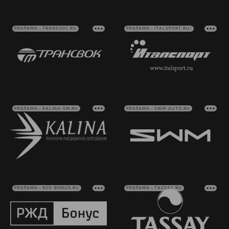
РЕКЛАМА • TRANSVOC.RU
РЕКЛАМА • ITALSPORT.RU/
РЕКЛАМА • KALINA-SM.RU
РЕКЛАМА • SWM-AUTO.RU
РЕКЛАМА • RZD-BONUS.RU
РЕКЛАМА • TASSAY.RU