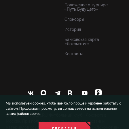
Положение о турнире
«Путь Будущего»
Спонсоры
История
Банковская карта
«Локомотив»
Контакты
Мы используем cookies, чтобы вам было проще и удобнее работать с
сайтом. Продолжая просмотр, вы соглашаетесь на использование
ваших файлов cookie.
© 1999-2026 FCLM.RU Футбольный клуб «Локомотив»
Москва. При полном или частичном использовании
материалов ссылка на официальный сайт ФК «Локомотив»