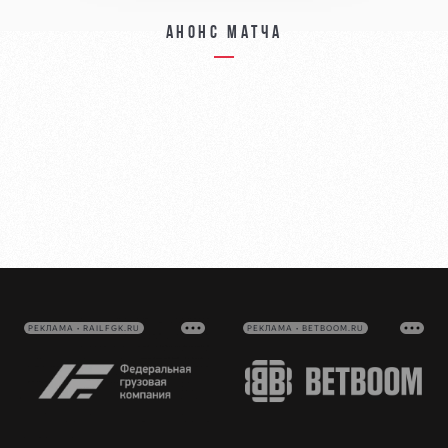
Анонс матча
РЕКЛАМА • RAILFGK.RU
РЕКЛАМА • BETBOOM.RU