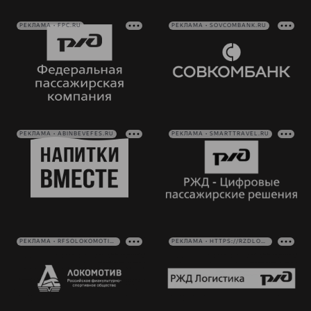
РЕКЛАМА • FPC.RU
РЕКЛАМА • SOVCOMBANK.RU
РЕКЛАМА • ABINBEVEFES.RU
РЕКЛАМА • SMARTTRAVEL.RU
РЕКЛАМА • RFSOLOKOMOTIV.RU
РЕКЛАМА • HTTPS://RZDLOG.RU/