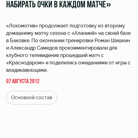
Видео
НАБИРАТЬ ОЧКИ В КАЖДОМ МАТЧЕ»
Туры по
стадиону
Фото
Места для
«Локомотив» продолжает подготовку ко второму
МГН
домашнему матчу сезона с «Аланией» на своей базе
в Баковке. По окончании тренировки Роман Шишкин
и Александр Самедов прокомментировали для
клубного телевидения прошедший матч с
«Краснодаром» и поделились ожиданиями от игры с
владикавказцами.
РЖД
Отбор
Информация
Арена
для
07 АВГУСТА 2012
Локо
болельщиков
Организация
Старт
мероприятий
Банковская
Основной состав
Локо-Лето
карта
Аренда
«Локомотив»
Академия
полей
Заставки
Как
Аренда
поступить
площадей
Парковка