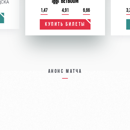
ЦСКА
1,47
4,91
6,66
3,
КУПИТЬ БИЛЕТЫ
Анонс матча