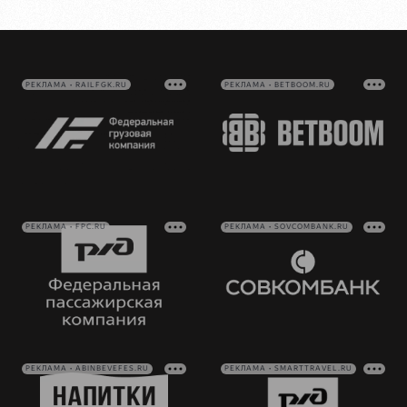
РЕКЛАМА • RAILFGK.RU
РЕКЛАМА • BETBOOM.RU
РЕКЛАМА • FPC.RU
РЕКЛАМА • SOVCOMBANK.RU
РЕКЛАМА • ABINBEVEFES.RU
РЕКЛАМА • SMARTTRAVEL.RU