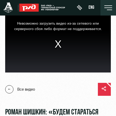
ENG
This
is
a
Невозможно загрузить видео из-за сетевого или
modal
window.
серверного сбоя либо формат не поддерживается.
День
О Клубе
Новости
ЖФК
матча
«Локомотив»
История
Календарь
Купить
Молодёжка-
Спонсоры
билет
Турнирная
юноши
таблица
Стать
ВИП-ЛОЖИ
Молодёжка-
партнером
Все видео
Игроки
девушки
ВИП-ЗОНЫ
Контакты
Тренерский
СЕМЕЙНЫЙ
штаб
Антидопинг
СЕКТОР
РОМАН ШИШКИН: «БУДЕМ СТАРАТЬСЯ