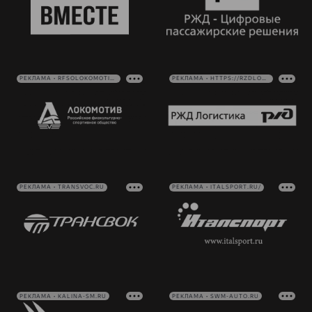
РЕКЛАМА • RFSOLOKOMOTIV.RU
РЕКЛАМА • HTTPS://RZDLOG.RU/
РЕКЛАМА • TRANSVOC.RU
РЕКЛАМА • ITALSPORT.RU/
РЕКЛАМА • KALINA-SM.RU
РЕКЛАМА • SWM-AUTO.RU