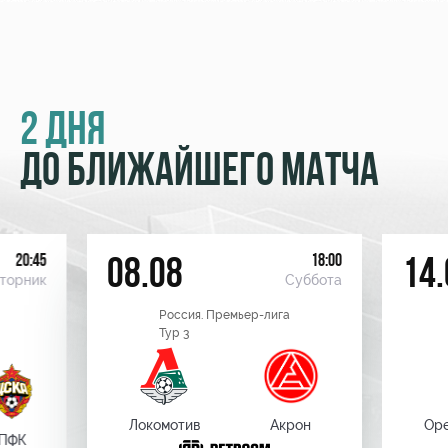
2 ДНЯ
ДО БЛИЖАЙШЕГО МАТЧА
20:45
18:00
08.08
14.
торник
Суббота
Россия. Премьер-лига
Тур 3
Локомотив
Акрон
Оре
ПФК