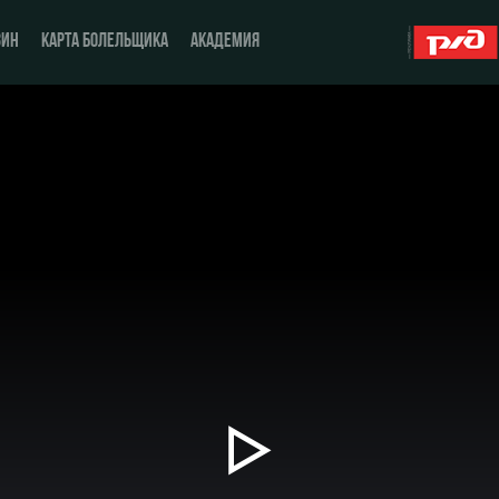
ЗИН
КАРТА БОЛЕЛЬЩИКА
АКАДЕМИЯ
О Клубе
ЖФК «Локомотив»
История
Молодёжка-юноши
Спонсоры
Молодёжка-девушки
Стать партнером
Контакты
Антидопинг
Воспроизвести