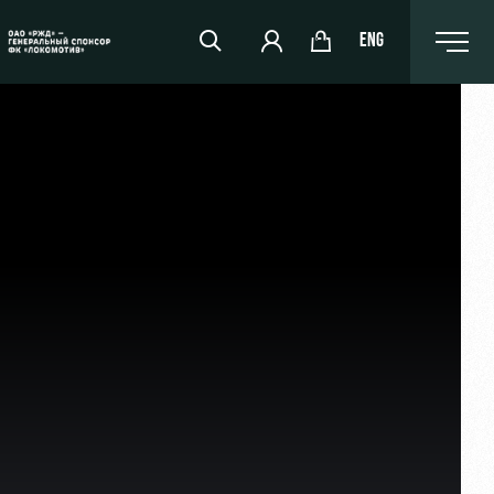
ENG
РЖД Арена
Организация мероприятий
Аренда полей
Аренда площадей
Ледовый дворец
Занятия спортом