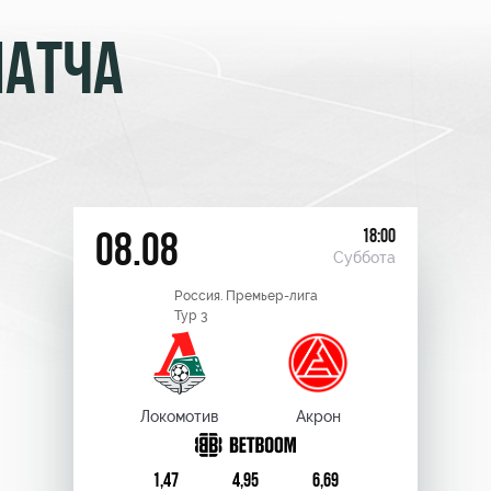
МАТЧА
18:00
08.08
Суббота
Россия. Премьер-лига
Тур 3
Локомотив
Акрон
1,47
4,95
6,69