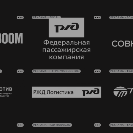
РЕКЛАМА • FPC.RU
РЕКЛАМА • SO
U
РЕКЛАМА • HTTPS://RZDLOG.RU/
РЕКЛАМА • TRA
РЕКЛАМА • RZD-BONUS.RU
РЕКЛАМА • TAS