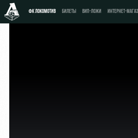
ФК ЛОКОМОТИВ
БИЛЕТЫ
ВИП-ЛОЖИ
ИНТЕРНЕТ-МАГА
Новости
День матча
Календарь
Купить билет
Турнирная таблица
ВИП-ЛОЖИ
Игроки
ВИП-ЗОНЫ
Тренерский штаб
СЕМЕЙНЫЙ СЕКТОР
Видео
Туры по стадиону
Фото
Места для МГН