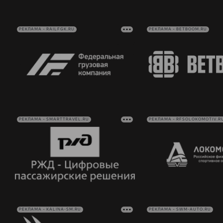
РЕКЛАМА • RAILFGK.RU
РЕКЛАМА • BETBOOM.RU
РЕКЛАМА • SMARTTRAVEL.RU
РЕКЛАМА • RFSOLOKOMOTIV.R
РЕКЛАМА • KALINA-SM.RU
РЕКЛАМА • SWM-AUTO.RU