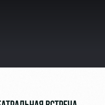
видео
ьщиков
омотив»
ьщиков МГН