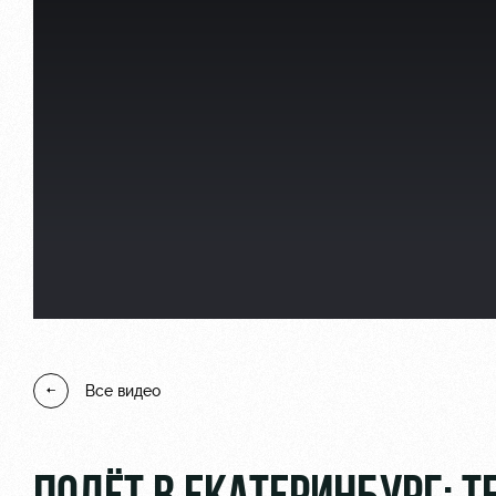
Отбор
Информация для болел
Локо Старт
Банковская карта «Лок
Локо-Лето
Заставки
Академия
Парковка
Как поступить
Карта болельщика
Руководство
Программа лояльности
Все видео
Контакты Академии
Информация для болел