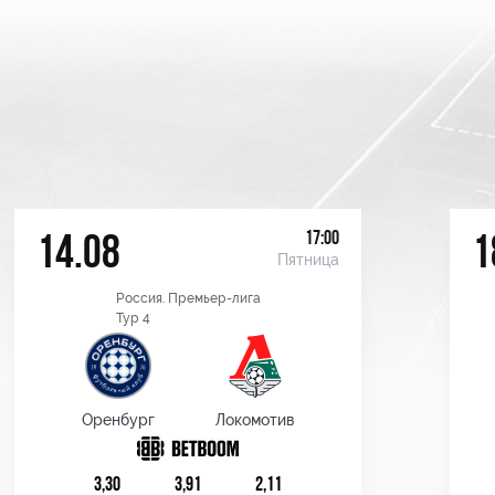
17:00
14.08
1
Пятница
Россия. Премьер-лига
Тур 4
Оренбург
Локомотив
3,30
3,91
2,11