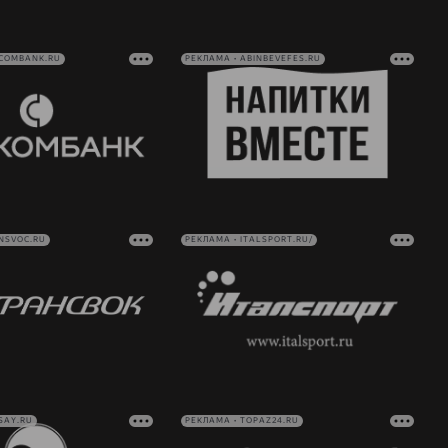
VCOMBANK.RU
РЕКЛАМА • ABINBEVEFES.RU
NSVOC.RU
РЕКЛАМА • ITALSPORT.RU/
SAY.RU
РЕКЛАМА • TOPAZ24.RU