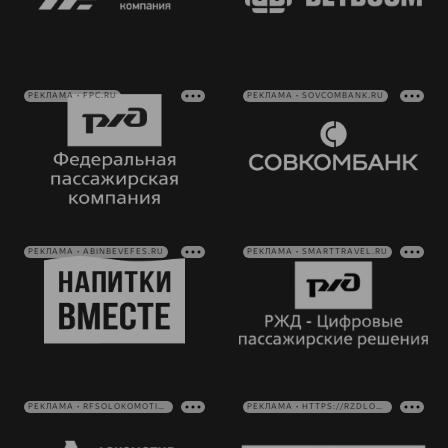
РЕКЛАМА • FPC.RU
РЕКЛАМА • SOVCOMBANK.RU
РЕКЛАМА • ABINBEVEFES.RU
РЕКЛАМА • SMARTTRAVEL.RU
РЕКЛАМА • RFSOLOKOMOTIV.RU
РЕКЛАМА • HTTPS://RZDLOG.RU/