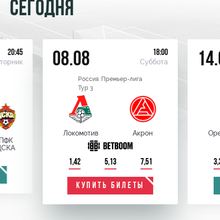
СЕГОДНЯ
20:45
18:00
08.08
14.
торник
Суббота
Россия. Премьер-лига
Тур 3
Локомотив
Акрон
Оре
ПФК
ЦСКА
1,42
5,13
7,51
3,
КУПИТЬ БИЛЕТЫ