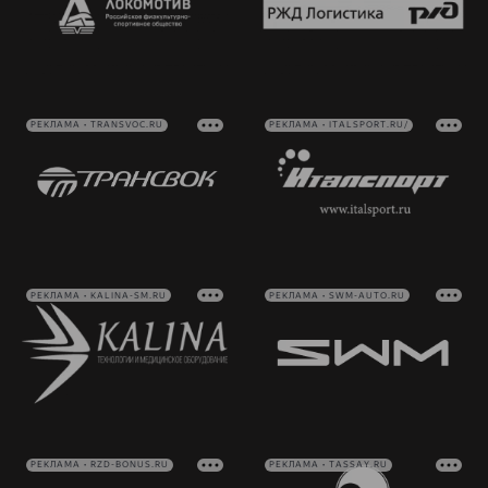
РЕКЛАМА • TRANSVOC.RU
РЕКЛАМА • ITALSPORT.RU/
РЕКЛАМА • KALINA-SM.RU
РЕКЛАМА • SWM-AUTO.RU
РЕКЛАМА • RZD-BONUS.RU
РЕКЛАМА • TASSAY.RU