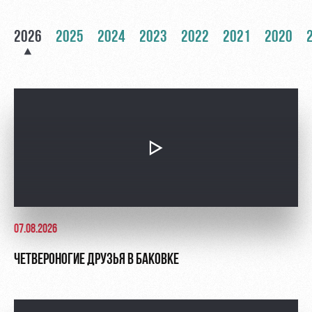
Контакты
Ледовый
Карта
Академии
2026
дворец
2025
2024
болельщика
2023
2022
2021
2020
Занятия
Программа
спортом
лояльности
Информация
для
болельщиков
МГН
07.08.2026
ЧЕТВЕРОНОГИЕ ДРУЗЬЯ В БАКОВКЕ