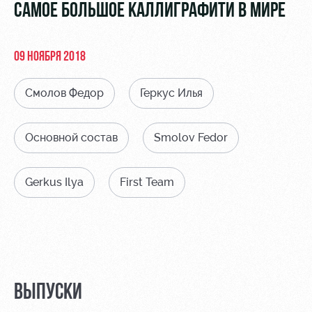
Видео
САМОЕ БОЛЬШОЕ КАЛЛИГРАФИТИ В МИРЕ
Туры по
стадиону
Фото
Места для
09 НОЯБРЯ 2018
МГН
Смолов Федор
Геркус Илья
Основной состав
Smolov Fedor
РЖД
Локо
Информация
Арена
Старт
для
Gerkus Ilya
First Team
болельщиков
Организация
Локо-Лето
мероприятий
Банковская
Академия
карта
Аренда
«Локомотив»
Как
полей
поступить
Заставки
ВЫПУСКИ
Аренда
Руководство
площадей
Парковка