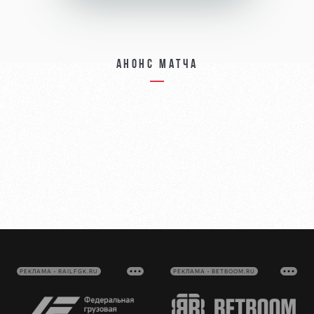
Анонс матча
РЕКЛАМА • RAILFGK.RU
РЕКЛАМА • BETBOOM.RU