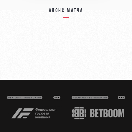
Анонс матча
РЕКЛАМА • RAILFGK.RU
РЕКЛАМА • BETBOOM.RU