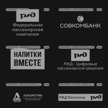
РЕКЛАМА • FPC.RU
РЕКЛАМА • SOVCOMBANK.RU
РЕКЛАМА • ABINBEVEFES.RU
РЕКЛАМА • SMARTTRAVEL.RU
РЕКЛАМА • RFSOLOKOMOTIV.RU
РЕКЛАМА • HTTPS://RZDLOG.RU/