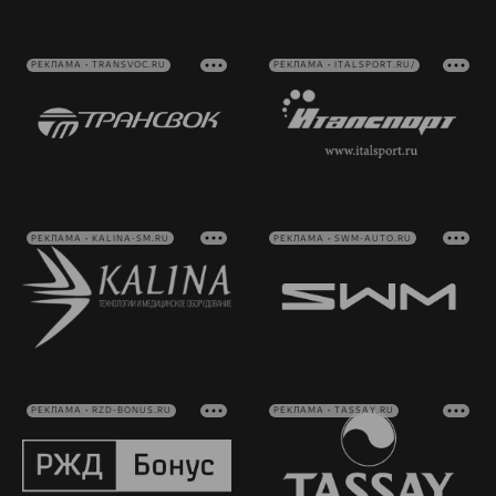
РЕКЛАМА • TRANSVOC.RU
РЕКЛАМА • ITALSPORT.RU/
РЕКЛАМА • KALINA-SM.RU
РЕКЛАМА • SWM-AUTO.RU
РЕКЛАМА • RZD-BONUS.RU
РЕКЛАМА • TASSAY.RU