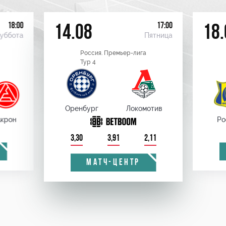
18:00
17:00
14.08
18.
уббота
Пятница
Россия. Премьер-лига
Тур 4
Оренбург
Локомотив
крон
Ро
3,30
3,91
2,11
МАТЧ-ЦЕНТР