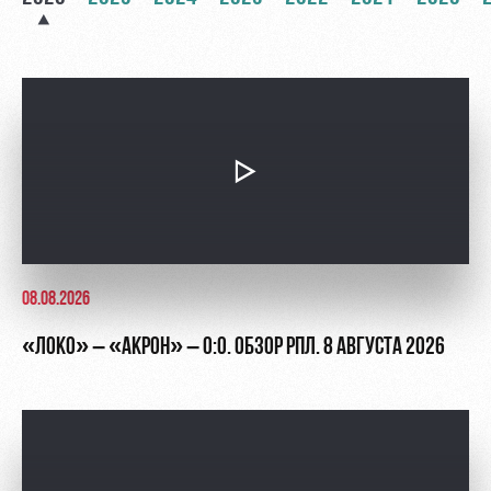
Академии
дворец
Карта
болельщика
Занятия
спортом
Парковка
Информация
для
болельщиков
МГН
08.08.2026
«ЛОКО» – «АКРОН» – 0:0. ОБЗОР РПЛ. 8 АВГУСТА 2026