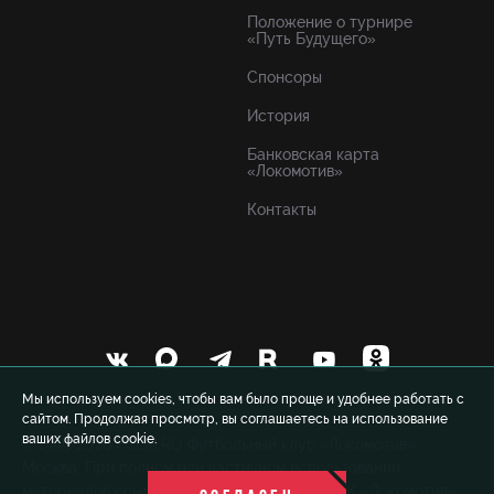
Положение о турнире
«Путь Будущего»
Спонсоры
История
Банковская карта
«Локомотив»
Контакты
Мы используем cookies, чтобы вам было проще и удобнее работать с
сайтом. Продолжая просмотр, вы соглашаетесь на использование
ваших файлов cookie.
© 1999-2026 FCLM.RU Футбольный клуб «Локомотив»
Москва. При полном или частичном использовании
материалов ссылка на официальный сайт ФК «Локомотив»