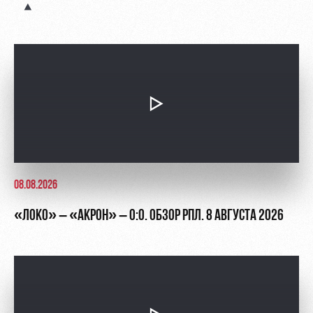
Академии
дворец
Карта
болельщика
Занятия
спортом
Парковка
Информация
для
болельщиков
МГН
08.08.2026
«ЛОКО» – «АКРОН» – 0:0. ОБЗОР РПЛ. 8 АВГУСТА 2026