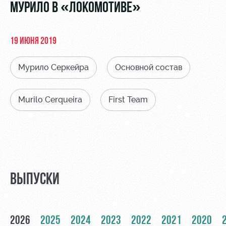
Видео
МУРИЛО В «ЛОКОМОТИВЕ»
Места для
МГН
Фото
19 ИЮНЯ 2019
Мурило Серкейра
Основной состав
РЖД
Локо
Информация
Murilo Cerqueira
First Team
Арена
Старт
для
болельщиков
Организация
Локо-Лето
мероприятий
Банковская
Академия
карта
Аренда
«Локомотив»
Как
полей
поступить
Заставки
ВЫПУСКИ
Аренда
Руководство
площадей
Программа
лояльности
Контакты
Ледовый
2026
2025
2024
2023
2022
2021
2020