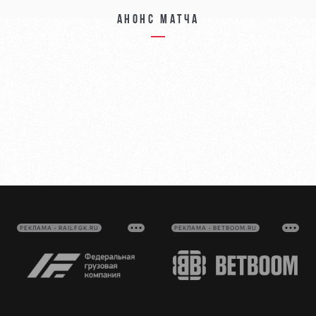
Анонс матча
РЕКЛАМА • RAILFGK.RU
РЕКЛАМА • BETBOOM.RU