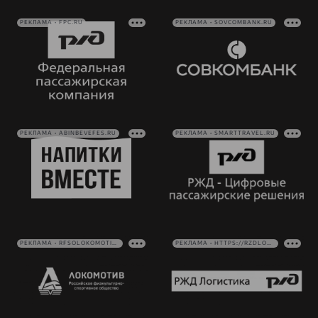
РЕКЛАМА • FPC.RU
РЕКЛАМА • SOVCOMBANK.RU
РЕКЛАМА • ABINBEVEFES.RU
РЕКЛАМА • SMARTTRAVEL.RU
РЕКЛАМА • RFSOLOKOMOTIV.RU
РЕКЛАМА • HTTPS://RZDLOG.RU/