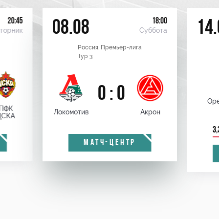
20:45
18:00
08.08
14.
торник
Суббота
Россия. Премьер-лига
Тур 3
0 : 0
Оре
ПФК
Локомотив
Акрон
ЦСКА
3,
МАТЧ-ЦЕНТР