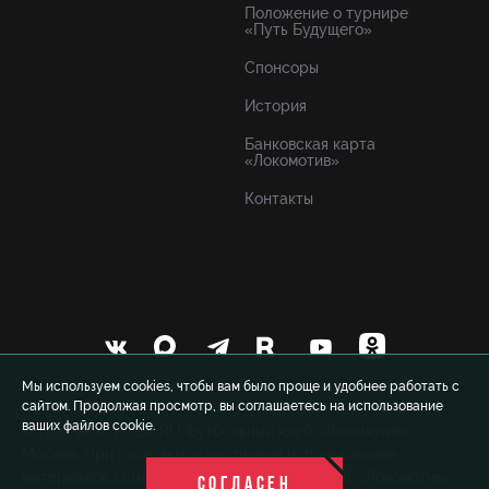
Положение о турнире
«Путь Будущего»
Спонсоры
История
Банковская карта
«Локомотив»
Контакты
Мы используем cookies, чтобы вам было проще и удобнее работать с
сайтом. Продолжая просмотр, вы соглашаетесь на использование
ваших файлов cookie.
© 1999-2026 FCLM.RU Футбольный клуб «Локомотив»
Москва. При полном или частичном использовании
материалов ссылка на официальный сайт ФК «Локомотив»
СОГЛАСЕН