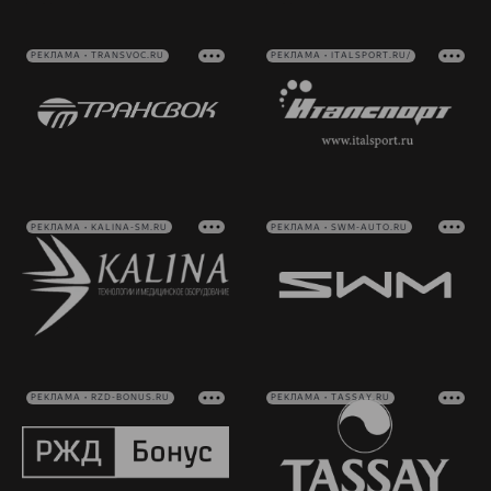
РЕКЛАМА • TRANSVOC.RU
РЕКЛАМА • ITALSPORT.RU/
РЕКЛАМА • KALINA-SM.RU
РЕКЛАМА • SWM-AUTO.RU
РЕКЛАМА • RZD-BONUS.RU
РЕКЛАМА • TASSAY.RU