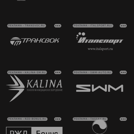
РЕКЛАМА • TRANSVOC.RU
РЕКЛАМА • ITALSPORT.RU/
РЕКЛАМА • KALINA-SM.RU
РЕКЛАМА • SWM-AUTO.RU
РЕКЛАМА • RZD-BONUS.RU
РЕКЛАМА • TASSAY.RU