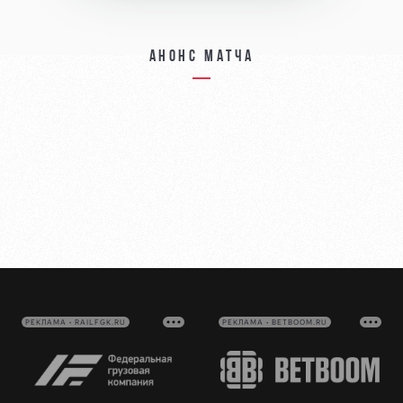
Анонс матча
РЕКЛАМА • RAILFGK.RU
РЕКЛАМА • BETBOOM.RU