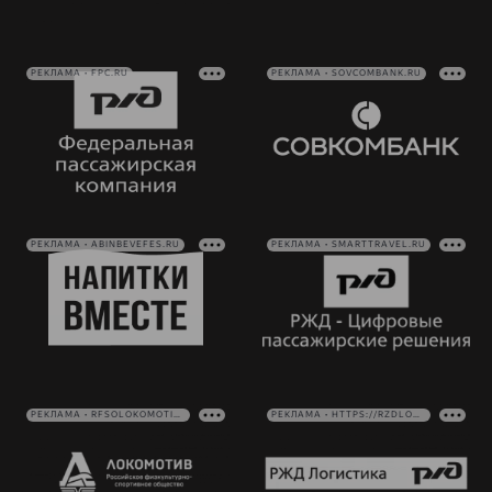
РЕКЛАМА • FPC.RU
РЕКЛАМА • SOVCOMBANK.RU
РЕКЛАМА • ABINBEVEFES.RU
РЕКЛАМА • SMARTTRAVEL.RU
РЕКЛАМА • RFSOLOKOMOTIV.RU
РЕКЛАМА • HTTPS://RZDLOG.RU/