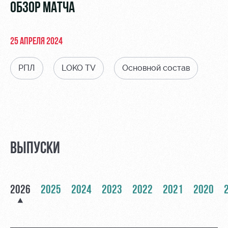
Видео
ОБЗОР МАТЧА
Туры по
стадиону
Фото
Места для
25 АПРЕЛЯ 2024
МГН
РПЛ
LOKO TV
Основной состав
РЖД
Отбор
Информация
Арена
для
Локо
болельщиков
ВЫПУСКИ
Организация
Старт
мероприятий
Банковская
Локо-Лето
карта
Аренда
«Локомотив»
2026
2025
2024
2023
2022
2021
2020
Академия
полей
Заставки
Как
Аренда
поступить
площадей
Парковка