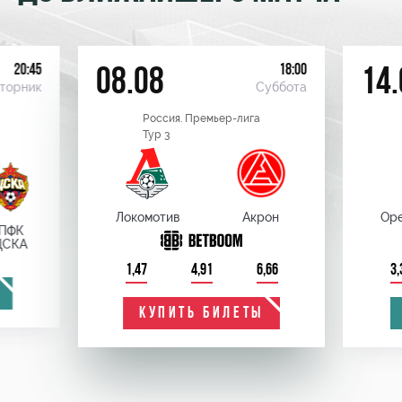
20:45
18:00
08.08
14.
торник
Суббота
Россия. Премьер-лига
Тур 3
Локомотив
Акрон
Оре
ПФК
ЦСКА
1,47
4,91
6,66
3,
КУПИТЬ БИЛЕТЫ