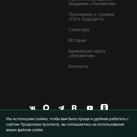
Академии «Локомотив»
Положение о турнире
«Путь Будущего»
Спонсоры
История
Банковская карта
«Локомотив»
Контакты
Мы используем cookies, чтобы вам было проще и удобнее работать с
сайтом. Продолжая просмотр, вы соглашаетесь на использование
ваших файлов cookie.
© 1999-2026 FCLM.RU Футбольный клуб «Локомотив»