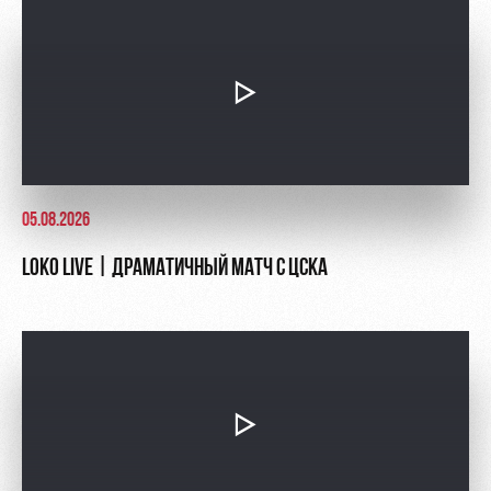
Руководство
Ледовый
Карта
дворец
болельщика
Контакты
Академии
Занятия
Программа
спортом
лояльности
Информация
для
болельщиков
05.08.2026
МГН
LOKO LIVE | ДРАМАТИЧНЫЙ МАТЧ С ЦСКА