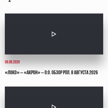
Академии
дворец
Карта
болельщика
Занятия
спортом
Парковка
Информация
для
болельщиков
МГН
08.08.2026
«ЛОКО» – «АКРОН» – 0:0. ОБЗОР РПЛ. 8 АВГУСТА 2026