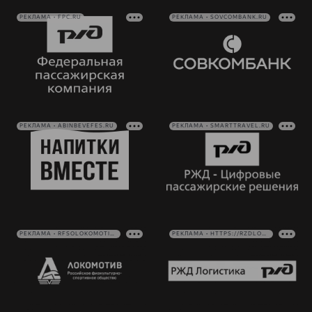
РЕКЛАМА • FPC.RU
РЕКЛАМА • SOVCOMBANK.RU
РЕКЛАМА • ABINBEVEFES.RU
РЕКЛАМА • SMARTTRAVEL.RU
РЕКЛАМА • RFSOLOKOMOTIV.RU
РЕКЛАМА • HTTPS://RZDLOG.RU/