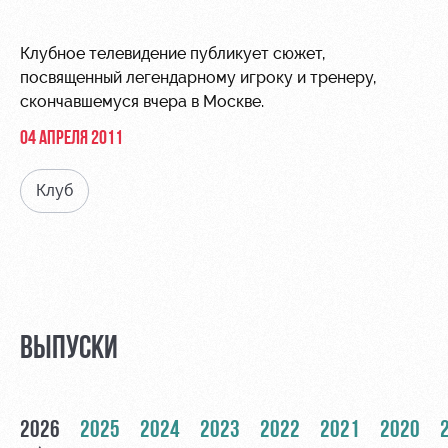
Видео
Места для
МГН
Фото
Клубное телевидение публикует сюжет,
посвященный легендарному игроку и тренеру,
скончавшемуся вчера в Москве.
04 АПРЕЛЯ 2011
РЖД
Локо
Информация
Клуб
Арена
Старт
для
болельщиков
Организация
Локо-Лето
мероприятий
Банковская
Академия
карта
Аренда
«Локомотив»
Как
полей
ВЫПУСКИ
поступить
Заставки
Аренда
Руководство
площадей
Программа
лояльности
2026
2025
Контакты
2024
2023
2022
2021
2020
Ледовый