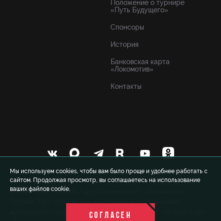
Положение о турнире
«Путь Будущего»
Спонсоры
История
Банковская карта
«Локомотив»
Контакты
Мы используем cookies, чтобы вам было проще и удобнее работать с
сайтом. Продолжая просмотр, вы соглашаетесь на использование
ваших файлов cookie.
© 1999-2026 FCLM.RU Футбольный клуб «Локомотив»
Москва. При полном или частичном использовании
материалов ссылка на официальный сайт ФК «Локомотив»
СОГЛАСЕН