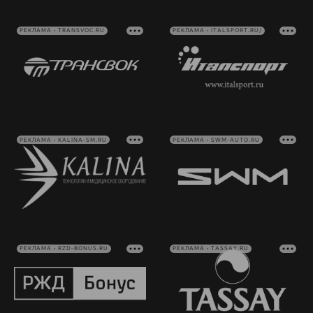
РЕКЛАМА • TRANSVOC.RU
РЕКЛАМА • ITALSPORT.RU/
РЕКЛАМА • KALINA-SM.RU
РЕКЛАМА • SWM-AUTO.RU
РЕКЛАМА • RZD-BONUS.RU
РЕКЛАМА • TASSAY.RU