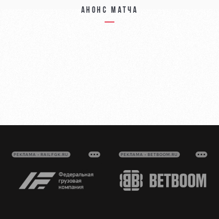
Анонс матча
РЕКЛАМА • RAILFGK.RU
РЕКЛАМА • BETBOOM.RU