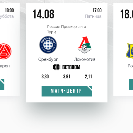
18:00
17:00
14.08
18.
уббота
Пятница
Россия. Премьер-лига
Тур 4
Оренбург
Локомотив
крон
Ро
3,30
3,91
2,11
МАТЧ-ЦЕНТР