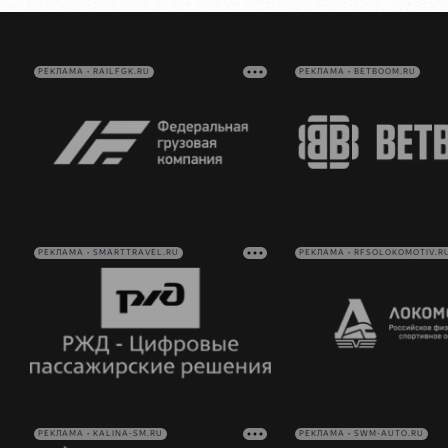
РЕКЛАМА • RAILFGK.RU
РЕКЛАМА • BETBOOM.RU
РЕКЛАМА • SMARTTRAVEL.RU
РЕКЛАМА • RFSOLOKOMOTIV.R
РЕКЛАМА • KALINA-SM.RU
РЕКЛАМА • SWM-AUTO.RU