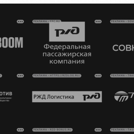
РЕКЛАМА • FPC.RU
РЕКЛАМА • SO
U
РЕКЛАМА • HTTPS://RZDLOG.RU/
РЕКЛАМА • TRA
РЕКЛАМА • RZD-BONUS.RU
РЕКЛАМА • TAS