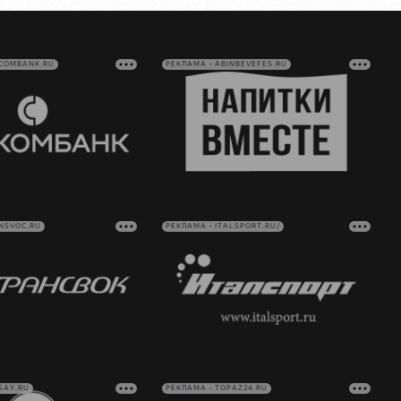
VCOMBANK.RU
РЕКЛАМА • ABINBEVEFES.RU
NSVOC.RU
РЕКЛАМА • ITALSPORT.RU/
SAY.RU
РЕКЛАМА • TOPAZ24.RU