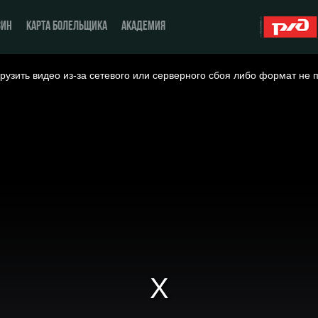
ЗИН
КАРТА БОЛЕЛЬЩИКА
АКАДЕМИЯ
рузить видео из-за сетевого или серверного сбоя либо формат не 
О Клубе
ЖФК «Локомотив»
История
Молодёжка-юноши
Спонсоры
Молодёжка-девушки
Стать партнером
Контакты
Антидопинг