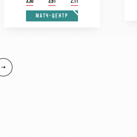
3,30
3,91
2,11
МАТЧ-ЦЕНТР