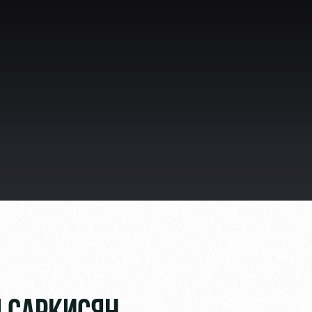
ьщиков
омотив»
ьщиков МГН