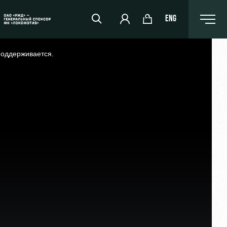
ENG
поддерживается.
РЖД Арена
Организация мероприятий
Аренда полей
Аренда площадей
Ледовый дворец
Занятия спортом