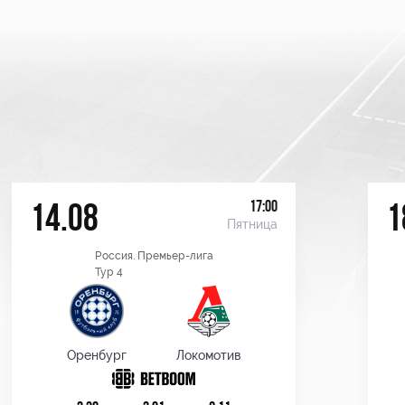
17:00
14.08
1
Пятница
Россия. Премьер-лига
Тур 4
Оренбург
Локомотив