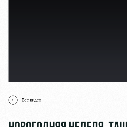
Локо Старт
Информация для болел
Локо-Лето
Банковская карта «Лок
Академия
Заставки
Как поступить
Парковка
Руководство
Карта болельщика
Контакты Академии
Программа лояльности
Все видео
Информация для болел