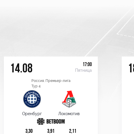
17:00
14.08
1
Пятница
Россия. Премьер-лига
Тур 4
Оренбург
Локомотив
3,30
3,91
2,11