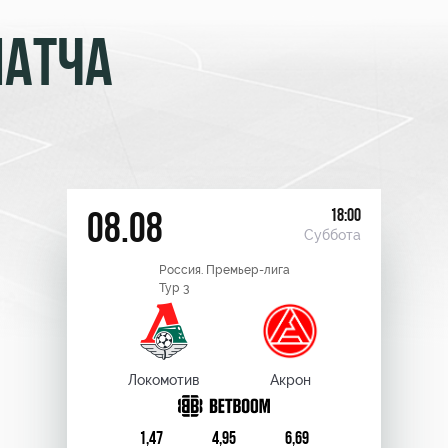
МАТЧА
18:00
08.08
Суббота
Россия. Премьер-лига
Тур 3
Локомотив
Акрон
1,47
4,95
6,69