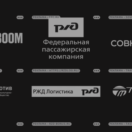
РЕКЛАМА • FPC.RU
РЕКЛАМА • SO
U
РЕКЛАМА • HTTPS://RZDLOG.RU/
РЕКЛАМА • TRA
РЕКЛАМА • RZD-BONUS.RU
РЕКЛАМА • TAS