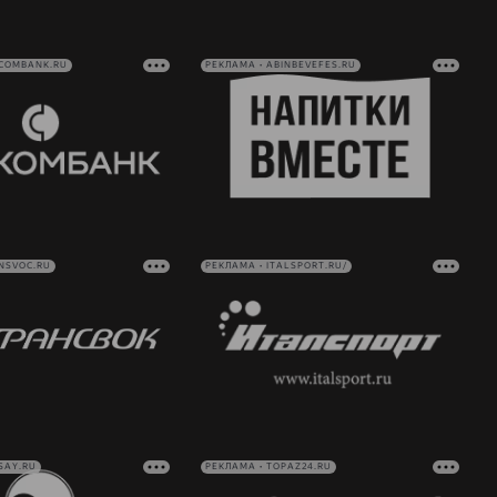
VCOMBANK.RU
РЕКЛАМА • ABINBEVEFES.RU
NSVOC.RU
РЕКЛАМА • ITALSPORT.RU/
SAY.RU
РЕКЛАМА • TOPAZ24.RU