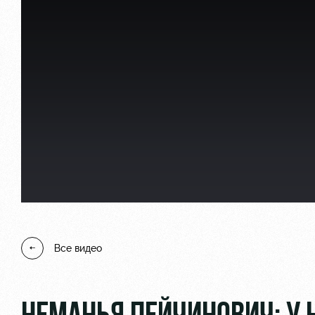
Локо Старт
Информация для болел
Локо-Лето
Банковская карта «Лок
Академия
Заставки
Как поступить
Парковка
Руководство
Карта болельщика
Контакты Академии
Программа лояльности
Все видео
Информация для болел