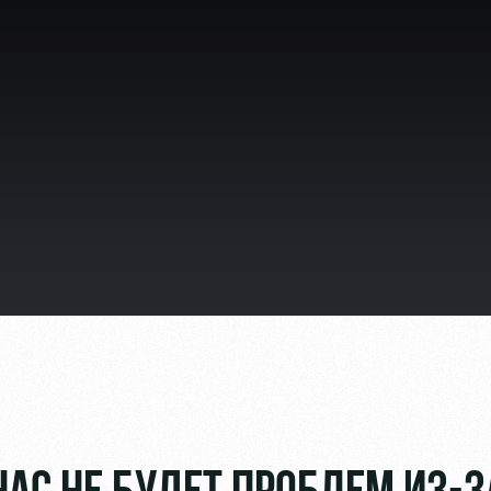
ьщиков
омотив»
ьщиков МГН