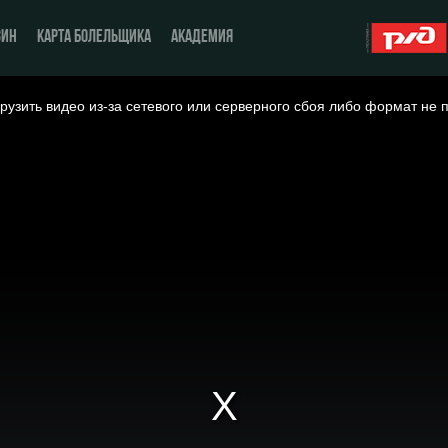
ЗИН
КАРТА БОЛЕЛЬЩИКА
АКАДЕМИЯ
рузить видео из-за сетевого или серверного сбоя либо формат не 
О Клубе
ЖФК «Локомотив»
История
Молодёжка-юноши
Спонсоры
Молодёжка-девушки
Стать партнером
Контакты
Антидопинг