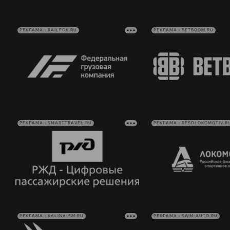
РЕКЛАМА • RAILFGK.RU
РЕКЛАМА • BETBOOM.RU
РЕКЛАМА • SMARTTRAVEL.RU
РЕКЛАМА • RFSOLOKOMOTIV.R
РЕКЛАМА • KALINA-SM.RU
РЕКЛАМА • SWM-AUTO.RU