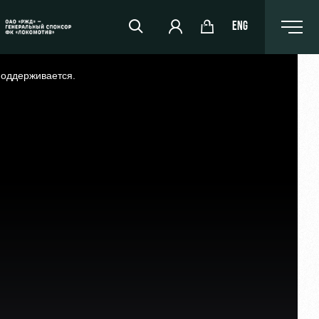
ENG
поддерживается.
РЖД Арена
Организация мероприятий
Аренда полей
Аренда площадей
Ледовый дворец
Занятия спортом