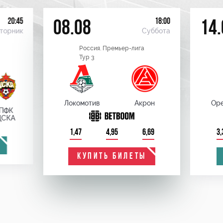
20:45
18:00
08.08
14.
торник
Суббота
Россия. Премьер-лига
Тур 3
Локомотив
Акрон
Оре
ПФК
ЦСКА
1,47
4,95
6,69
3,
КУПИТЬ БИЛЕТЫ