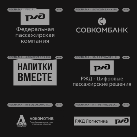
РЕКЛАМА • FPC.RU
РЕКЛАМА • SOVCOMBANK.RU
РЕКЛАМА • ABINBEVEFES.RU
РЕКЛАМА • SMARTTRAVEL.RU
РЕКЛАМА • RFSOLOKOMOTIV.RU
РЕКЛАМА • HTTPS://RZDLOG.RU/