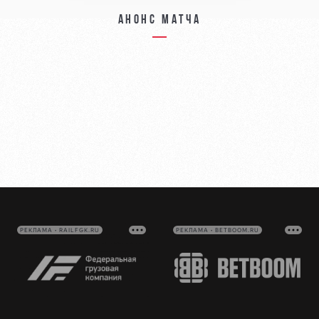
Анонс матча
РЕКЛАМА • RAILFGK.RU
РЕКЛАМА • BETBOOM.RU