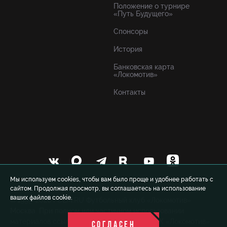
Положение о турнире
«Путь Будущего»
Спонсоры
История
Банковская карта
«Локомотив»
Контакты
Мы используем cookies, чтобы вам было проще и удобнее работать с
сайтом. Продолжая просмотр, вы соглашаетесь на использование
ваших файлов cookie.
© 1999-2026 FCLM.RU Футбольный клуб «Локомотив»
Москва. При полном или частичном использовании
материалов ссылка на официальный сайт ФК «Локомотив»
СОГЛАСЕН