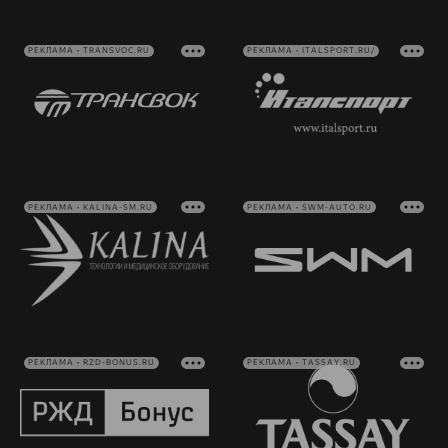
РЕКЛАМА • TRANSVOC.RU
РЕКЛАМА • ITALSPORT.RU/
РЕКЛАМА • KALINA-SM.RU
РЕКЛАМА • SWM-AUTO.RU
РЕКЛАМА • RZD-BONUS.RU
РЕКЛАМА • TASSAY.RU