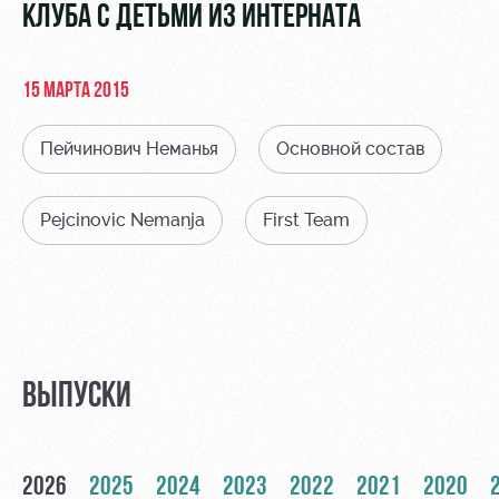
Видео
КЛУБА С ДЕТЬМИ ИЗ ИНТЕРНАТА
Туры по
стадиону
Фото
Места для
15 МАРТА 2015
МГН
Пейчинович Неманья
Основной состав
Pejcinovic Nemanja
First Team
РЖД
Локо
Информация
Арена
Старт
для
болельщиков
Организация
Локо-Лето
мероприятий
Банковская
Академия
карта
ВЫПУСКИ
Аренда
«Локомотив»
Как
полей
поступить
Заставки
Аренда
2026
2025
2024
2023
2022
2021
2020
Руководство
площадей
Парковка