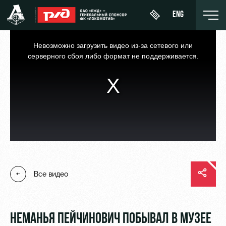
ENG
This
is
a
Невозможно загрузить видео из-за сетевого или
modal
window.
серверного сбоя либо формат не поддерживается.
День
О Клубе
Новости
ЖФК
матча
«Локомотив»
История
Календарь
Купить
Молодёжка-
Спонсоры
билет
Турнирная
юноши
таблица
Стать
ВИП-ЛОЖИ
Молодёжка-
партнером
Все видео
Игроки
девушки
ВИП-ЗОНЫ
Контакты
Тренерский
СЕМЕЙНЫЙ
штаб
Антидопинг
СЕКТОР
НЕМАНЬЯ ПЕЙЧИНОВИЧ ПОБЫВАЛ В МУЗЕЕ