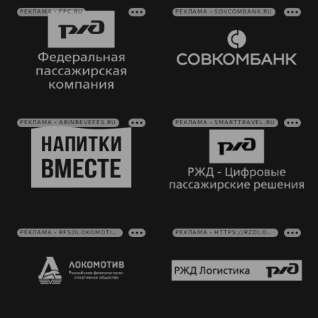
РЕКЛАМА • FPC.RU
РЕКЛАМА • SOVCOMBANK.RU
РЕКЛАМА • ABINBEVEFES.RU
РЕКЛАМА • SMARTTRAVEL.RU
РЕКЛАМА • RFSOLOKOMOTIV.RU
РЕКЛАМА • HTTPS://RZDLOG.RU/