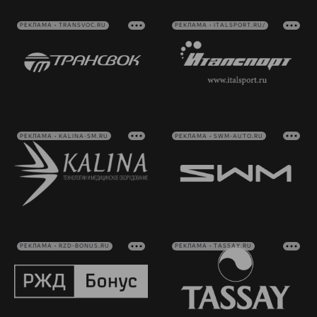
РЕКЛАМА • TRANSVOC.RU
РЕКЛАМА • ITALSPORT.RU/
РЕКЛАМА • KALINA-SM.RU
РЕКЛАМА • SWM-AUTO.RU
РЕКЛАМА • RZD-BONUS.RU
РЕКЛАМА • TASSAY.RU