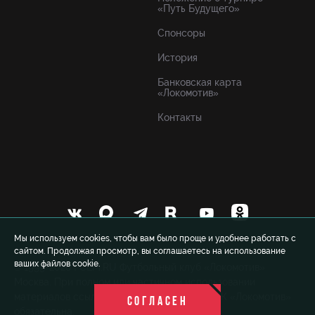
«Путь Будущего»
Спонсоры
История
Банковская карта
«Локомотив»
Контакты
Мы используем cookies, чтобы вам было проще и удобнее работать с
сайтом. Продолжая просмотр, вы соглашаетесь на использование
ваших файлов cookie.
© 1999-2026 FCLM.RU Футбольный клуб «Локомотив»
Москва. При полном или частичном использовании
материалов ссылка на официальный сайт ФК «Локомотив»
СОГЛАСЕН
обязательна.