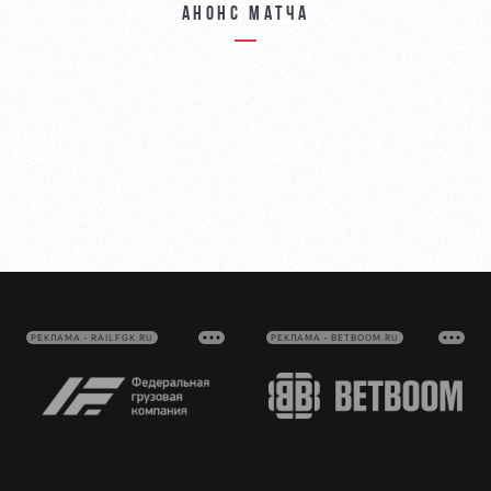
Анонс матча
РЕКЛАМА • RAILFGK.RU
РЕКЛАМА • BETBOOM.RU