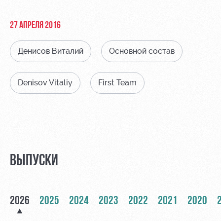
Видео
Места для
МГН
Фото
27 АПРЕЛЯ 2016
Денисов Виталий
Основной состав
Denisov Vitaliy
First Team
РЖД
Локо
Информация
Арена
Старт
для
болельщиков
Организация
Локо-Лето
мероприятий
Банковская
Академия
карта
Аренда
«Локомотив»
ВЫПУСКИ
Как
полей
поступить
Заставки
Аренда
Руководство
площадей
Программа
2026
2025
2024
2023
2022
2021
2020
лояльности
Контакты
Ледовый