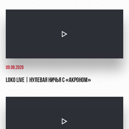
Академии
дворец
Карта
болельщика
Занятия
спортом
Парковка
Информация
для
болельщиков
МГН
09.08.2026
LOKO LIVE | НУЛЕВАЯ НИЧЬЯ С «АКРОНОМ»