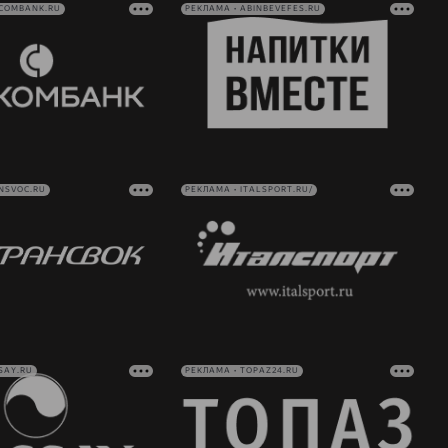
VCOMBANK.RU
РЕКЛАМА • ABINBEVEFES.RU
NSVOC.RU
РЕКЛАМА • ITALSPORT.RU/
SAY.RU
РЕКЛАМА • TOPAZ24.RU