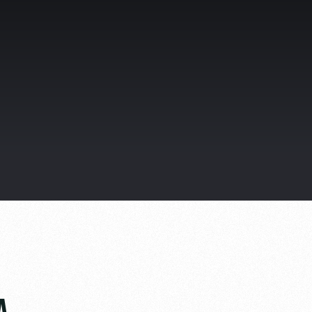
видео
ьщиков
омотив»
ьщиков МГН