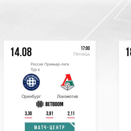
17:00
14.08
1
Пятница
Россия. Премьер-лига
Тур 4
Оренбург
Локомотив
3,30
3,91
2,11
МАТЧ-ЦЕНТР