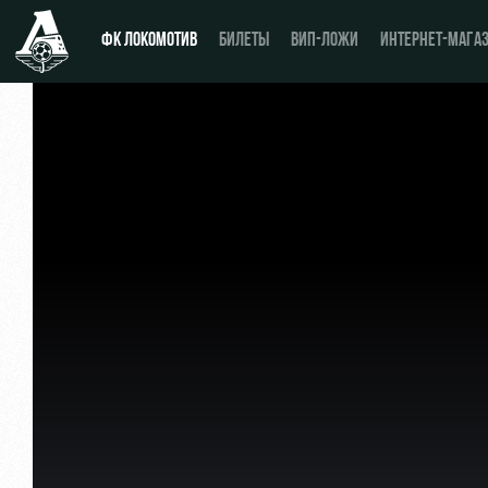
ФК ЛОКОМОТИВ
БИЛЕТЫ
ВИП-ЛОЖИ
ИНТЕРНЕТ-МАГА
Новости
День матча
Календарь
Купить билет
Турнирная таблица
ВИП-ЛОЖИ
Игроки
ВИП-ЗОНЫ
Тренерский штаб
СЕМЕЙНЫЙ СЕКТОР
Видео
Туры по стадиону
Фото
Места для МГН