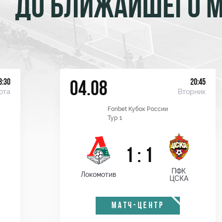
ДО БЛИЖАЙШЕГО 
8:30
20:45
04.08
ота
Вторник
Fonbet Кубок России
Тур 1
1 : 1
ПФК
Локомотив
ЦСКА
МАТЧ-ЦЕНТР