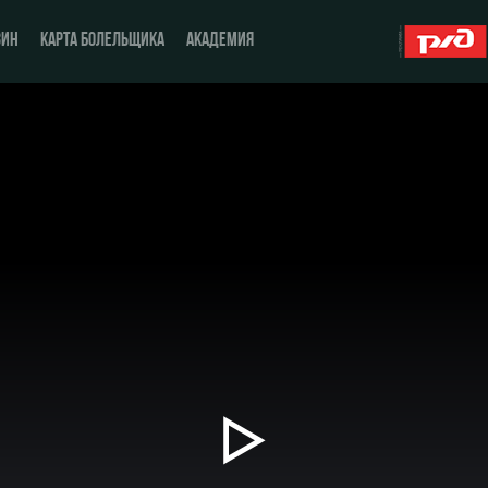
ЗИН
КАРТА БОЛЕЛЬЩИКА
АКАДЕМИЯ
О Клубе
ЖФК «Локомотив»
История
Молодёжка-юноши
Спонсоры
Молодёжка-девушки
Стать партнером
Контакты
Антидопинг
Воспроизвести