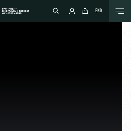
ENG
РЖД Арена
Организация мероприятий
Аренда полей
Аренда площадей
Ледовый дворец
Занятия спортом