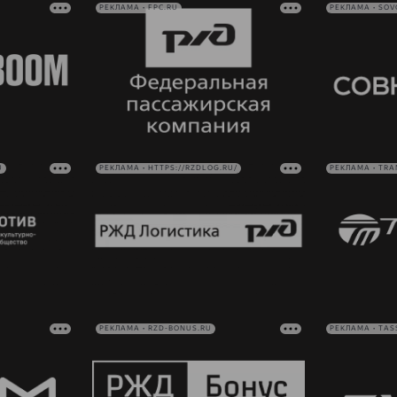
РЕКЛАМА • FPC.RU
РЕКЛАМА • SO
U
РЕКЛАМА • HTTPS://RZDLOG.RU/
РЕКЛАМА • TRA
РЕКЛАМА • RZD-BONUS.RU
РЕКЛАМА • TAS