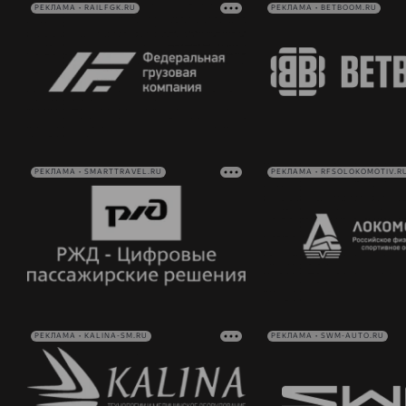
РЕКЛАМА • RAILFGK.RU
РЕКЛАМА • BETBOOM.RU
РЕКЛАМА • SMARTTRAVEL.RU
РЕКЛАМА • RFSOLOKOMOTIV.R
РЕКЛАМА • KALINA-SM.RU
РЕКЛАМА • SWM-AUTO.RU