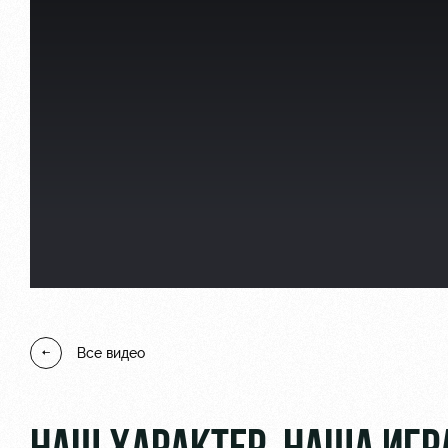
Локо Старт
Информация для болел
Локо-Лето
Банковская карта «Лок
Академия
Заставки
Как поступить
Парковка
Руководство
Карта болельщика
Контакты Академии
Программа лояльности
Все видео
Информация для болел