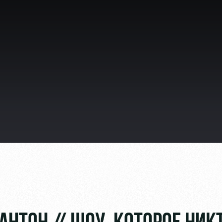
ьщиков
омотив»
ьщиков МГН