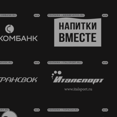
VCOMBANK.RU
РЕКЛАМА • ABINBEVEFES.RU
NSVOC.RU
РЕКЛАМА • ITALSPORT.RU/
SAY.RU
РЕКЛАМА • TOPAZ24.RU