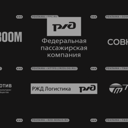
РЕКЛАМА • FPC.RU
РЕКЛАМА • SO
U
РЕКЛАМА • HTTPS://RZDLOG.RU/
РЕКЛАМА • TRA
РЕКЛАМА • RZD-BONUS.RU
РЕКЛАМА • TAS