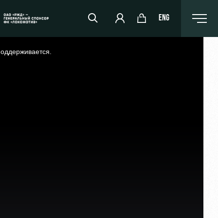
ENG
поддерживается.
РЖД Арена
Организация мероприятий
Аренда полей
Аренда площадей
Ледовый дворец
Занятия спортом