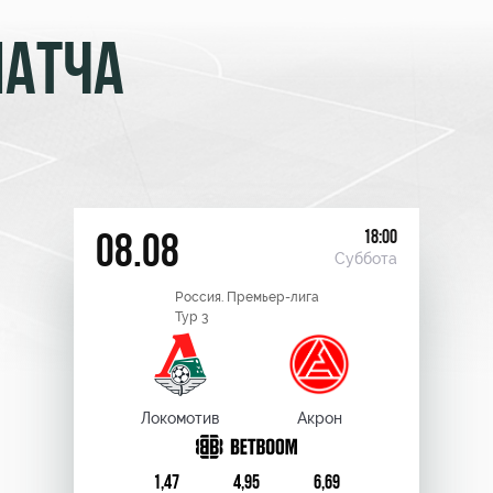
МАТЧА
18:00
08.08
Суббота
Россия. Премьер-лига
Тур 3
Локомотив
Акрон
1,47
4,95
6,69