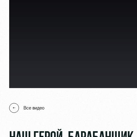
Локо Старт
Информация для болел
Локо-Лето
Банковская карта «Лок
Академия
Заставки
Как поступить
Парковка
Руководство
Карта болельщика
Контакты Академии
Программа лояльности
Все видео
Информация для болел