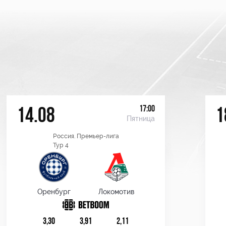
17:00
14.08
1
Пятница
Россия. Премьер-лига
Тур 4
Оренбург
Локомотив
3,30
3,91
2,11