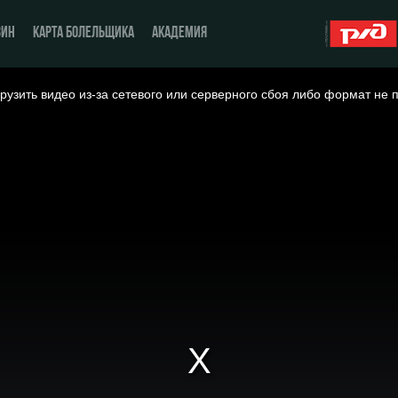
ЗИН
КАРТА БОЛЕЛЬЩИКА
АКАДЕМИЯ
рузить видео из-за сетевого или серверного сбоя либо формат не 
О Клубе
ЖФК «Локомотив»
История
Молодёжка-юноши
Спонсоры
Молодёжка-девушки
Стать партнером
Контакты
Антидопинг