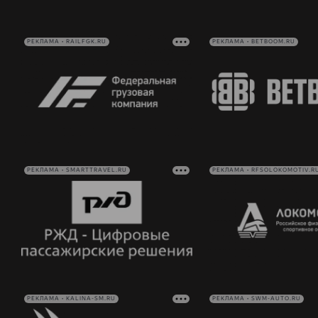
РЕКЛАМА • RAILFGK.RU
РЕКЛАМА • BETBOOM.RU
РЕКЛАМА • SMARTTRAVEL.RU
РЕКЛАМА • RFSOLOKOMOTIV.R
РЕКЛАМА • KALINA-SM.RU
РЕКЛАМА • SWM-AUTO.RU