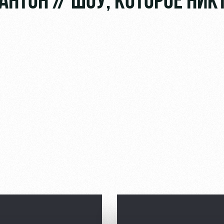
АНТОН // ШОУ, КОТОРОЕ НИК