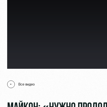
Локо Старт
Информация для болел
Локо-Лето
Банковская карта «Лок
Академия
Заставки
Как поступить
Парковка
Руководство
Карта болельщика
Контакты Академии
Программа лояльности
Все видео
Информация для болел