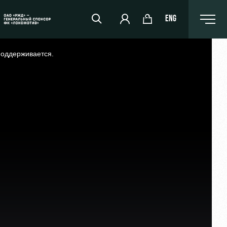
ENG
поддерживается.
РЖД Арена
Организация мероприятий
Аренда полей
Аренда площадей
Ледовый дворец
Занятия спортом