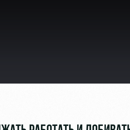
ьщиков
омотив»
ьщиков МГН