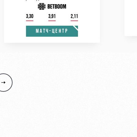
3,30
3,91
2,11
МАТЧ-ЦЕНТР