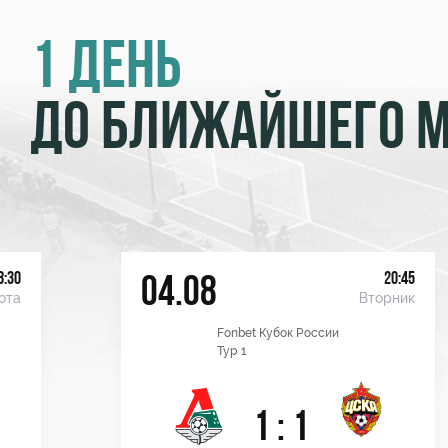
1 ДЕНЬ
ДО БЛИЖАЙШЕГО 
8:30
20:45
04.08
ота
Вторник
Fonbet Кубок России
Тур 1
1 : 1