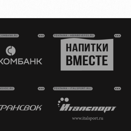
VCOMBANK.RU
РЕКЛАМА • ABINBEVEFES.RU
NSVOC.RU
РЕКЛАМА • ITALSPORT.RU/