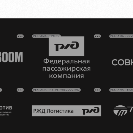
РЕКЛАМА • FPC.RU
РЕКЛАМА • SO
U
РЕКЛАМА • HTTPS://RZDLOG.RU/
РЕКЛАМА • TRA