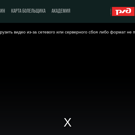
ЗИН
КАРТА БОЛЕЛЬЩИКА
АКАДЕМИЯ
рузить видео из-за сетевого или серверного сбоя либо формат не 
О Клубе
ЖФК «Локомотив»
История
Молодёжка-юноши
Спонсоры
Молодёжка-девушки
Стать партнером
Контакты
Антидопинг