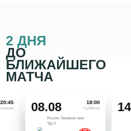
2 ДНЯ
ДО
БЛИЖАЙШЕГО
МАТЧА
20:45
18:00
08.08
14
Вторник
Суббота
Россия. Премьер-лига
Тур 3