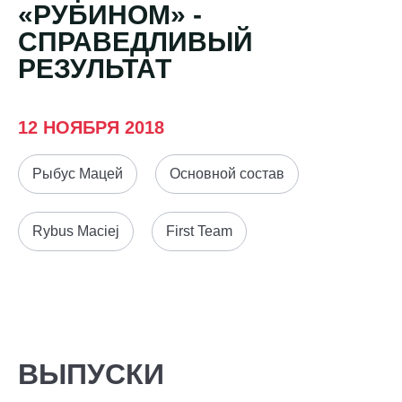
Видео
«РУБИНОМ» -
СЕКТОР
СПРАВЕДЛИВЫЙ
Фото
Туры
РЕЗУЛЬТАТ
по
стадиону
Места
12 НОЯБРЯ 2018
для
МГН
Рыбус Мацей
Основной состав
Rybus Maciej
First Team
РЖД
Отбор
Информация
Арена
для
Локо
болельщиков
Организация
Старт
мероприятий
Банковская
ВЫПУСКИ
Локо-
карта
Аренда
Лето
«Локомотив»