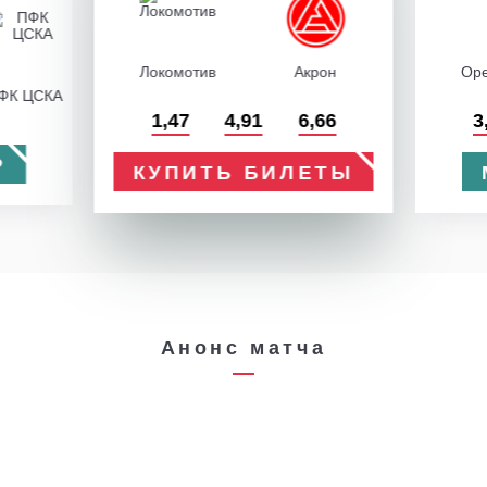
Локомотив
Акрон
Оре
ФК ЦСКА
1,47
4,91
6,66
3
Р
КУПИТЬ БИЛЕТЫ
Анонс матча