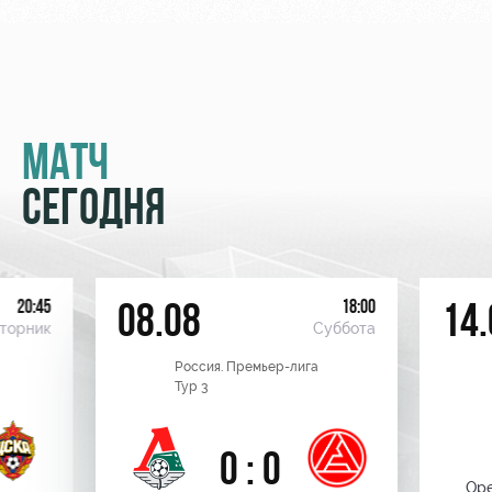
МАТЧ
СЕГОДНЯ
20:45
18:00
08.08
14.
торник
Суббота
Россия. Премьер-лига
Тур 3
0 : 0
Оре