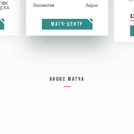
ПФК
Локомотив
Акрон
ЦСКА
3,
МАТЧ-ЦЕНТР
Анонс матча