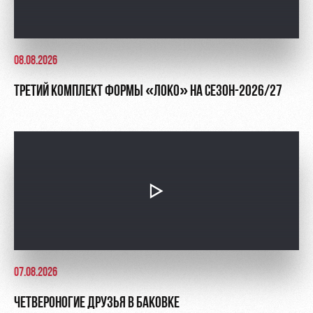
Академии
дворец
Карта
болельщика
Занятия
спортом
Парковка
08.08.2026
Информация
для
ТРЕТИЙ КОМПЛЕКТ ФОРМЫ «ЛОКО» НА СЕЗОН-2026/27
болельщиков
МГН
07.08.2026
ЧЕТВЕРОНОГИЕ ДРУЗЬЯ В БАКОВКЕ