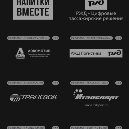
РЕКЛАМА • RFSOLOKOMOTIV.RU
РЕКЛАМА • HTTPS://RZDLOG.RU/
РЕКЛАМА • TRANSVOC.RU
РЕКЛАМА • ITALSPORT.RU/
РЕКЛАМА • KALINA-SM.RU
РЕКЛАМА • SWM-AUTO.RU