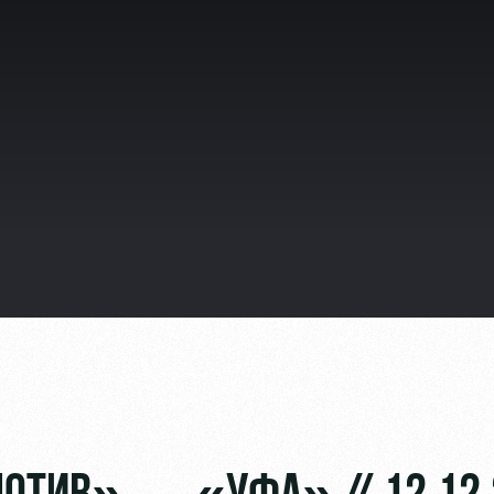
видео
ьщиков
омотив»
ьщиков МГН