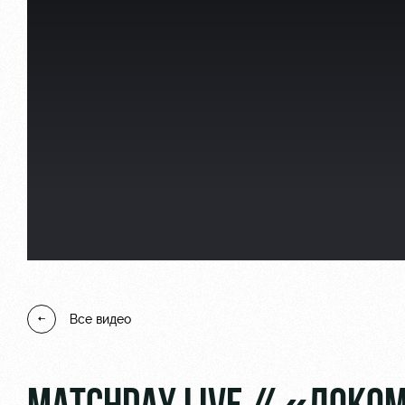
Локо Старт
Информация для болел
Локо-Лето
Банковская карта «Лок
Академия
Заставки
Как поступить
Парковка
Руководство
Карта болельщика
Контакты Академии
Программа лояльности
Все видео
Информация для болел