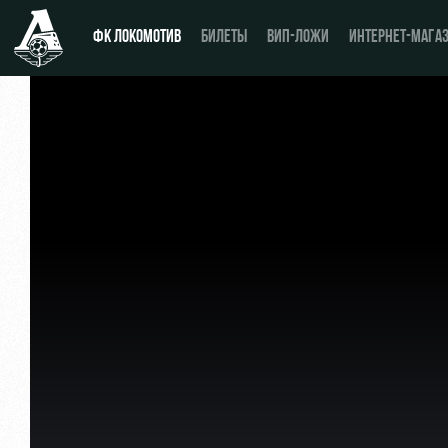
ФК ЛОКОМОТИВ
БИЛЕТЫ
ВИП-ЛОЖИ
ИНТЕРНЕТ-МАГА
Новости
День матча
Календарь
Купить билет
Турнирная таблица
ВИП-ЛОЖИ
Игроки
ВИП-ЗОНЫ
Тренерский штаб
СЕМЕЙНЫЙ СЕКТОР
Видео
Туры по стадиону
Фото
Места для МГН