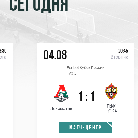
СЕГОДНЯ
8:30
20:45
04.08
ота
Вторник
Fonbet Кубок России
Тур 1
1 : 1
ПФК
Локомотив
ЦСКА
МАТЧ-ЦЕНТР