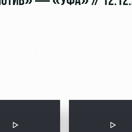
МОТИВ» — «УФА» // 12.12