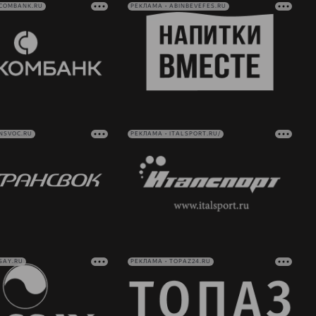
VCOMBANK.RU
РЕКЛАМА • ABINBEVEFES.RU
NSVOC.RU
РЕКЛАМА • ITALSPORT.RU/
SAY.RU
РЕКЛАМА • TOPAZ24.RU