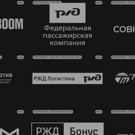
РЕКЛАМА • FPC.RU
РЕКЛАМА • SO
U
РЕКЛАМА • HTTPS://RZDLOG.RU/
РЕКЛАМА • TRA
РЕКЛАМА • RZD-BONUS.RU
РЕКЛАМА • TAS