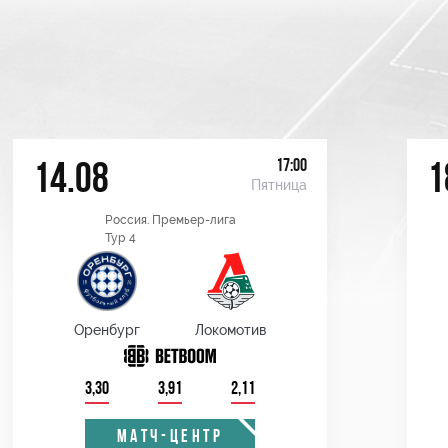
17:00
14.08
1
Пятница
Россия. Премьер-лига
Тур 4
Оренбург
Локомотив
3,30
3,91
2,11
МАТЧ-ЦЕНТР