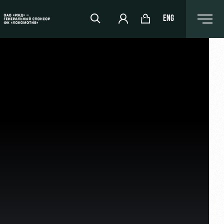
ENG
РЖД Арена
Организация мероприятий
Аренда полей
Аренда площадей
Ледовый дворец
Занятия спортом