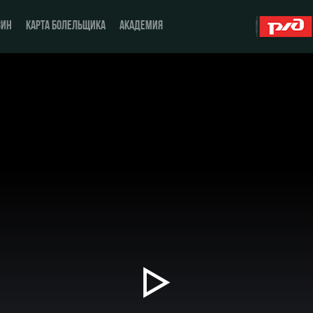
ЗИН
КАРТА БОЛЕЛЬЩИКА
АКАДЕМИЯ
О Клубе
ЖФК «Локомотив»
История
Молодёжка-юноши
Спонсоры
Молодёжка-девушки
Стать партнером
Контакты
Антидопинг
Воспроизвести