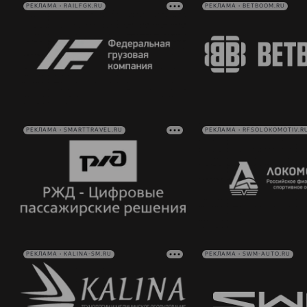
РЕКЛАМА • RAILFGK.RU
РЕКЛАМА • BETBOOM.RU
РЕКЛАМА • SMARTTRAVEL.RU
РЕКЛАМА • RFSOLOKOMOTIV.R
РЕКЛАМА • KALINA-SM.RU
РЕКЛАМА • SWM-AUTO.RU