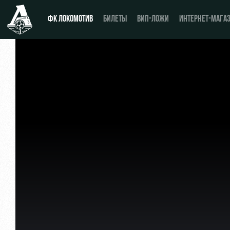
ФК ЛОКОМОТИВ
БИЛЕТЫ
ВИП-ЛОЖИ
ИНТЕРНЕТ-МАГА
Новости
День матча
Календарь
Купить билет
Турнирная таблица
ВИП-ЛОЖИ
Игроки
ВИП-ЗОНЫ
Тренерский штаб
СЕМЕЙНЫЙ СЕКТОР
Видео
Туры по стадиону
Фото
Места для МГН