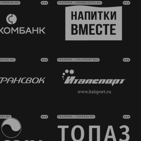
VCOMBANK.RU
РЕКЛАМА • ABINBEVEFES.RU
NSVOC.RU
РЕКЛАМА • ITALSPORT.RU/
SAY.RU
РЕКЛАМА • TOPAZ24.RU