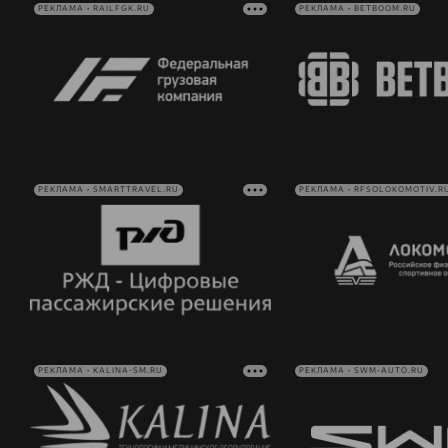
РЕКЛАМА • RAILFGK.RU
РЕКЛАМА • BETBOOM.RU
РЕКЛАМА • SMARTTRAVEL.RU
РЕКЛАМА • RFSOLOKOMOTIV.R
РЕКЛАМА • KALINA-SM.RU
РЕКЛАМА • SWM-AUTO.RU