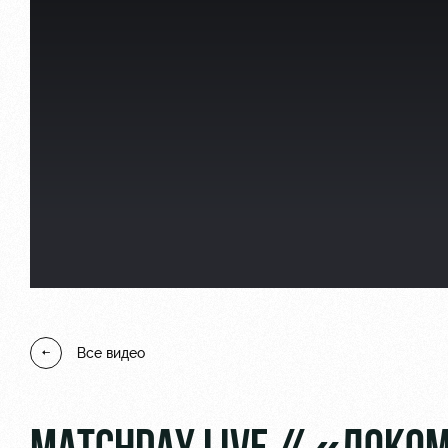
Локо Старт
Информация для болел
Локо-Лето
Банковская карта «Лок
Академия
Заставки
Как поступить
Парковка
Руководство
Карта болельщика
Контакты Академии
Программа лояльности
Все видео
Информация для болел