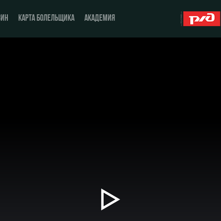
ЗИН
КАРТА БОЛЕЛЬЩИКА
АКАДЕМИЯ
О Клубе
ЖФК «Локомотив»
История
Молодёжка-юноши
Спонсоры
Молодёжка-девушки
Стать партнером
Контакты
Антидопинг
Воспроизвести