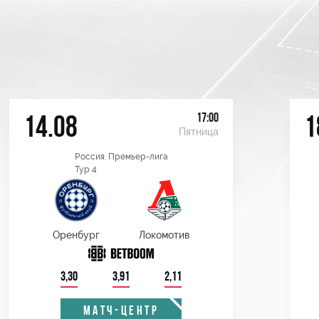
17:00
14.08
1
Пятница
Россия. Премьер-лига
Тур 4
Оренбург
Локомотив
3,30
3,91
2,11
МАТЧ-ЦЕНТР