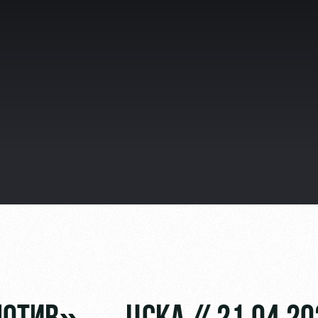
видео
ьщиков
омотив»
ьщиков МГН