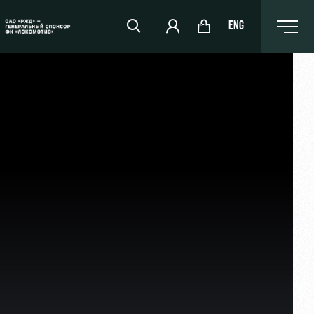
ENG
РЖД Арена
Организация мероприятий
Аренда полей
Аренда площадей
Ледовый дворец
Занятия спортом