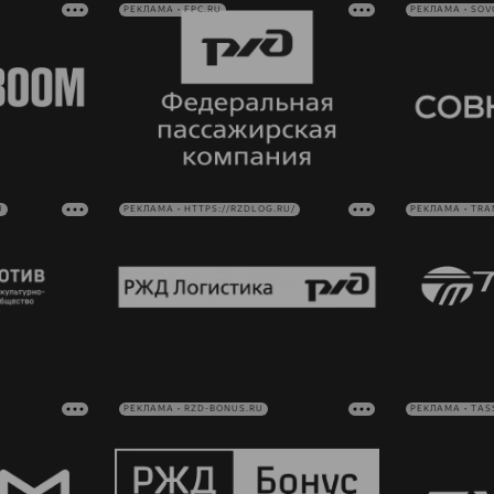
РЕКЛАМА • FPC.RU
РЕКЛАМА • SO
U
РЕКЛАМА • HTTPS://RZDLOG.RU/
РЕКЛАМА • TRA
РЕКЛАМА • RZD-BONUS.RU
РЕКЛАМА • TAS