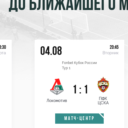
ДО БЛИЖАЙШЕГО 
8:30
20:45
04.08
ота
Вторник
Fonbet Кубок России
Тур 1
1 : 1
ПФК
Локомотив
ЦСКА
МАТЧ-ЦЕНТР