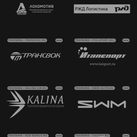
РЕКЛАМА • TRANSVOC.RU
РЕКЛАМА • ITALSPORT.RU/
РЕКЛАМА • KALINA-SM.RU
РЕКЛАМА • SWM-AUTO.RU
РЕКЛАМА • RZD-BONUS.RU
РЕКЛАМА • TASSAY.RU