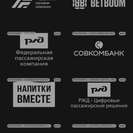
РЕКЛАМА • FPC.RU
РЕКЛАМА • SOVCOMBANK.RU
РЕКЛАМА • ABINBEVEFES.RU
РЕКЛАМА • SMARTTRAVEL.RU
РЕКЛАМА • RFSOLOKOMOTIV.RU
РЕКЛАМА • HTTPS://RZDLOG.RU/