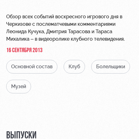
Видео
Места для
МГН
Фото
Обзор всех событий воскресного игрового дня в
Черкизове с послематчевыми комментариями
Леонида Кучука, Дмитрия Тарасова и Тараса
Михалика – в видеоролике клубного телевидения.
16 СЕНТЯБРЯ 2013
РЖД
Локо
Информация
Арена
Старт
для
Основной состав
Клуб
Болельщики
болельщиков
Организация
Локо-Лето
мероприятий
Банковская
Музей
Академия
карта
Аренда
«Локомотив»
Как
полей
поступить
Заставки
Аренда
Руководство
площадей
Программа
лояльности
Контакты
Ледовый
ВЫПУСКИ