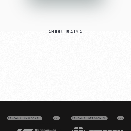
Анонс матча
РЕКЛАМА • RAILFGK.RU
РЕКЛАМА • BETBOOM.RU