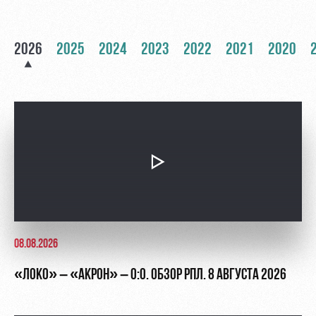
Академии
дворец
Карта
болельщика
Занятия
спортом
Парковка
2026
2025
2024
2023
2022
2021
2020
Информация
для
болельщиков
МГН
08.08.2026
«ЛОКО» – «АКРОН» – 0:0. ОБЗОР РПЛ. 8 АВГУСТА 2026