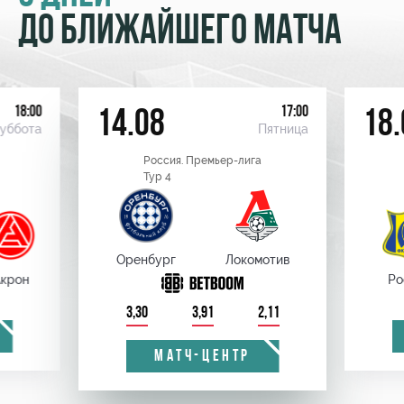
ДО БЛИЖАЙШЕГО МАТЧА
18:00
17:00
14.08
18.
уббота
Пятница
Россия. Премьер-лига
Тур 4
Оренбург
Локомотив
крон
Ро
3,30
3,91
2,11
МАТЧ-ЦЕНТР