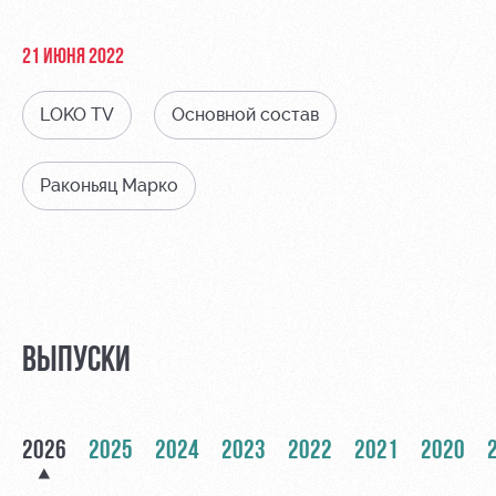
Видео
Туры по
стадиону
Фото
21 ИЮНЯ 2022
Места для
МГН
LOKO TV
Основной состав
Раконьяц Марко
РЖД
Локо
Информация
Арена
Старт
для
болельщиков
Организация
Локо-Лето
мероприятий
Банковская
ВЫПУСКИ
Академия
карта
Аренда
«Локомотив»
Как
полей
поступить
Заставки
2026
2025
2024
2023
2022
2021
2020
Аренда
Руководство
площадей
Парковка