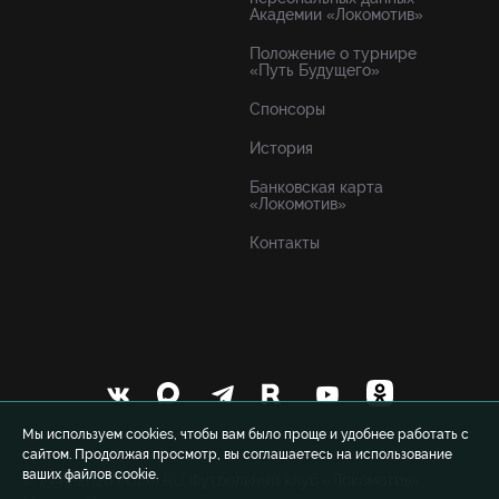
Академии «Локомотив»
Положение о турнире
«Путь Будущего»
Спонсоры
История
Банковская карта
«Локомотив»
Контакты
Мы используем cookies, чтобы вам было проще и удобнее работать с
сайтом. Продолжая просмотр, вы соглашаетесь на использование
ваших файлов cookie.
© 1999-2026 FCLM.RU Футбольный клуб «Локомотив»