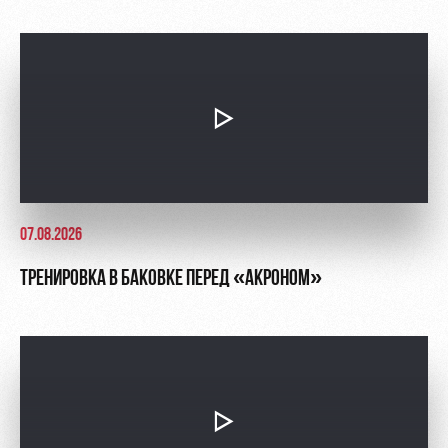
Контакты
Ледовый
Карта
Академии
дворец
болельщика
Занятия
Программа
спортом
лояльности
Информация
для
болельщиков
МГН
07.08.2026
ТРЕНИРОВКА В БАКОВКЕ ПЕРЕД «АКРОНОМ»