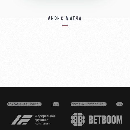
Анонс матча
РЕКЛАМА • RAILFGK.RU
РЕКЛАМА • BETBOOM.RU