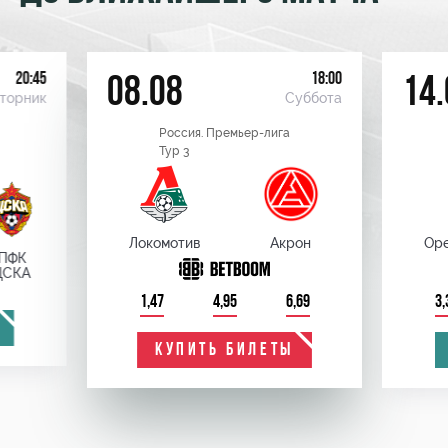
20:45
18:00
08.08
14.
торник
Суббота
Россия. Премьер-лига
Тур 3
Локомотив
Акрон
Оре
ПФК
ЦСКА
1,47
4,95
6,69
3,
КУПИТЬ БИЛЕТЫ