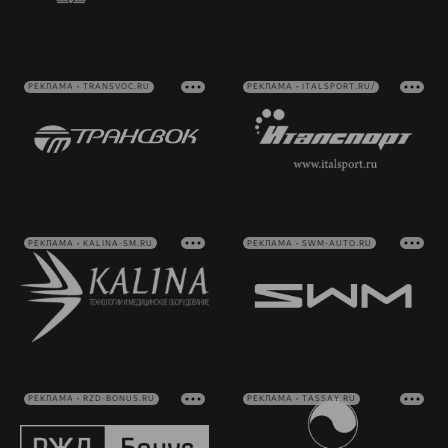
РЕКЛАМА • TRANSVOC.RU
РЕКЛАМА • ITALSPORT.RU/
РЕКЛАМА • KALINA-SM.RU
РЕКЛАМА • SWM-AUTO.RU
РЕКЛАМА • RZD-BONUS.RU
РЕКЛАМА • TASSAY.RU