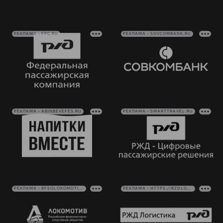
РЕКЛАМА • FPC.RU
РЕКЛАМА • SOVCOMBANK.RU
РЕКЛАМА • ABINBEVEFES.RU
РЕКЛАМА • SMARTTRAVEL.RU
РЕКЛАМА • RFSOLOKOMOTIV.RU
РЕКЛАМА • HTTPS://RZDLOG.RU/